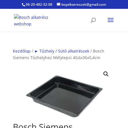
06-20-482-32-08
boyalkatreszek@gmail.com
Kezdőlap
/
► Tűzhely / Sütő alkatrészek
/ Bosch
Siemens Tűzhelyhez Mélytepsi 40,6x36x5,4cm
Bosch Siemens