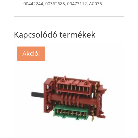
00442244, 00362685, 00473112, AC036
Kapcsolódó termékek
Akció!