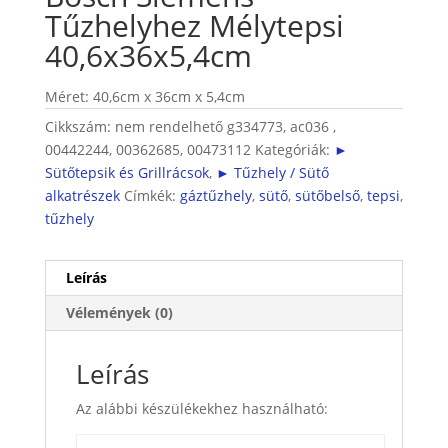
Tűzhelyhez Mélytepsi
40,6x36x5,4cm
Méret: 40,6cm x 36cm x 5,4cm
Cikkszám:
nem rendelhető g334773, ac036 ,
00442244, 00362685, 00473112
Kategóriák:
►
Sütőtepsik és Grillrácsok
,
► Tűzhely / Sütő
alkatrészek
Címkék:
gáztűzhely
,
sütő
,
sütőbelső
,
tepsi
,
tűzhely
Leírás
Vélemények (0)
Leírás
Az alábbi készülékekhez használható: