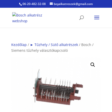
06-20-482-32-08
boyalkatreszek@gmail.com
Kezdőlap
/
► Tűzhely / Sütő alkatrészek
/ Bosch /
Siemens tűzhely választókapcsoló