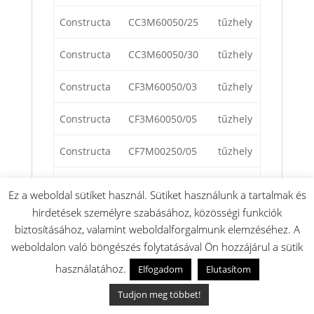
Constructa
CC3M60050/25
tűzhely
Constructa
CC3M60050/30
tűzhely
Constructa
CF3M60050/03
tűzhely
Constructa
CF3M60050/05
tűzhely
Constructa
CF7M00250/05
tűzhely
Constructa
CF7M00250/03
tűzhely
Ez a weboldal sütiket használ. Sütiket használunk a tartalmak és
hirdetések személyre szabásához, közösségi funkciók
Constructa
CC4M60060/30
tűzhely
biztosításához, valamint weboldalforgalmunk elemzéséhez. A
weboldalon való böngészés folytatásával Ön hozzájárul a sütik
Constructa
CF3M60050/16
tűzhely
használatához.
Elfogadom
Elutasítom
Constructa
CF3M10050/05
tűzhely
Tudjon meg többet!
Constructa
CF3M10050/03
sütő