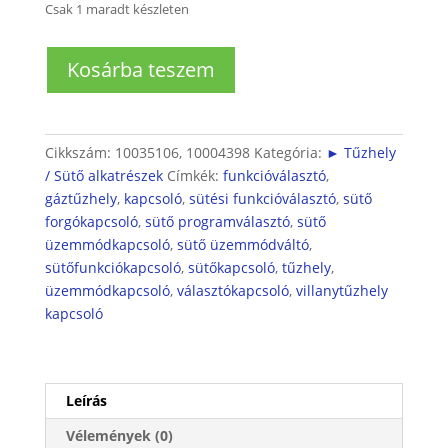
Csak 1 maradt készleten
Bosch
Kosárba teszem
/
Siemens
tűzhely
választókapcsoló
Cikkszám:
10035106, 10004398
Kategória:
► Tűzhely
mennyiség
/ Sütő alkatrészek
Címkék:
funkcióválasztó
,
gáztűzhely
,
kapcsoló
,
sütési funkcióválasztó
,
sütő
forgókapcsoló
,
sütő programválasztó
,
sütő
üzemmódkapcsoló
,
sütő üzemmódváltó
,
sütőfunkciókapcsoló
,
sütőkapcsoló
,
tűzhely
,
üzemmódkapcsoló
,
választókapcsoló
,
villanytűzhely
kapcsoló
Leírás
Vélemények (0)