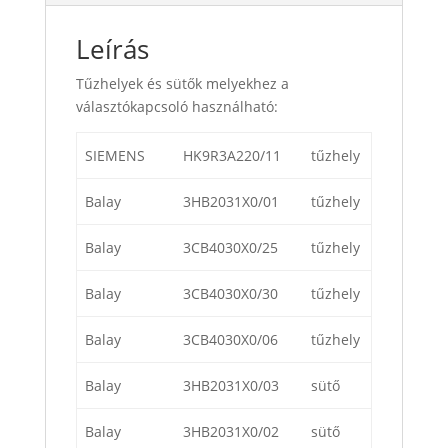
Leírás
Tűzhelyek és sütők melyekhez a
választókapcsoló használható:
SIEMENS
HK9R3A220/11
tűzhely
Balay
3HB2031X0/01
tűzhely
Balay
3CB4030X0/25
tűzhely
Balay
3CB4030X0/30
tűzhely
Balay
3CB4030X0/06
tűzhely
Balay
3HB2031X0/03
sütő
Balay
3HB2031X0/02
sütő