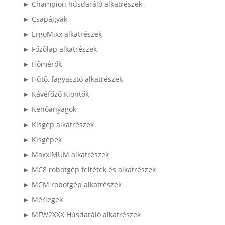
► Champion húsdaráló alkatrészek
► Csapágyak
► ErgoMixx alkatrészek
► Főzőlap alkatrészek
► Hőmérők
► Hűtő, fagyasztó alkatrészek
► Kávéfőző Kiöntők
► Kenőanyagok
► Kisgép alkatrészek
► Kisgépek
► MaxxiMUM alkatrészek
► MC8 robotgép feltétek és alkatrészek
► MCM robotgép alkatrészek
► Mérlegek
► MFW2XXX Húsdaráló alkatrészek