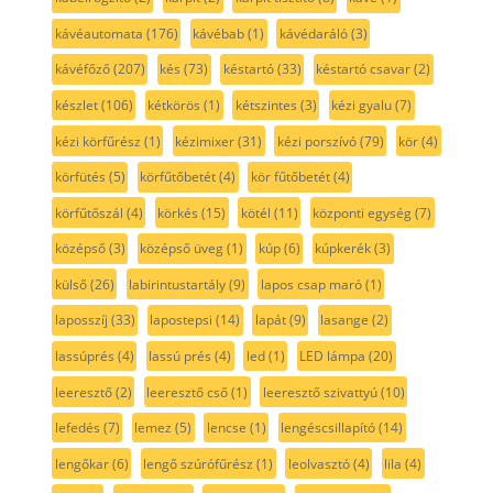
kávéautomata
(176)
kávébab
(1)
kávédaráló
(3)
kávéfőző
(207)
kés
(73)
késtartó
(33)
késtartó csavar
(2)
készlet
(106)
kétkörös
(1)
kétszintes
(3)
kézi gyalu
(7)
kézi körfűrész
(1)
kézimixer
(31)
kézi porszívó
(79)
kör
(4)
körfütés
(5)
körfűtőbetét
(4)
kör fűtőbetét
(4)
körfűtőszál
(4)
körkés
(15)
kötél
(11)
központi egység
(7)
középső
(3)
középső üveg
(1)
kúp
(6)
kúpkerék
(3)
külső
(26)
labirintustartály
(9)
lapos csap maró
(1)
laposszíj
(33)
lapostepsi
(14)
lapát
(9)
lasange
(2)
lassúprés
(4)
lassú prés
(4)
led
(1)
LED lámpa
(20)
leeresztő
(2)
leeresztő cső
(1)
leeresztő szivattyú
(10)
lefedés
(7)
lemez
(5)
lencse
(1)
lengéscsillapító
(14)
lengőkar
(6)
lengő szúrófűrész
(1)
leolvasztó
(4)
lila
(4)