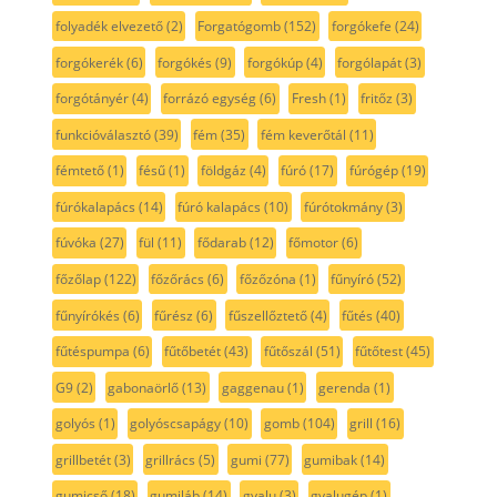
folyadék elvezető
(2)
Forgatógomb
(152)
forgókefe
(24)
forgókerék
(6)
forgókés
(9)
forgókúp
(4)
forgólapát
(3)
forgótányér
(4)
forrázó egység
(6)
Fresh
(1)
fritőz
(3)
funkcióválasztó
(39)
fém
(35)
fém keverőtál
(11)
fémtető
(1)
fésű
(1)
földgáz
(4)
fúró
(17)
fúrógép
(19)
fúrókalapács
(14)
fúró kalapács
(10)
fúrótokmány
(3)
fúvóka
(27)
fül
(11)
fődarab
(12)
főmotor
(6)
főzőlap
(122)
főzőrács
(6)
főzőzóna
(1)
fűnyíró
(52)
fűnyírókés
(6)
fűrész
(6)
fűszellőztető
(4)
fűtés
(40)
fűtéspumpa
(6)
fűtőbetét
(43)
fűtőszál
(51)
fűtőtest
(45)
G9
(2)
gabonaörlő
(13)
gaggenau
(1)
gerenda
(1)
golyós
(1)
golyóscsapágy
(10)
gomb
(104)
grill
(16)
grillbetét
(3)
grillrács
(5)
gumi
(77)
gumibak
(14)
gumicső
(18)
gumiláb
(14)
gyalu
(3)
gyalugép
(1)