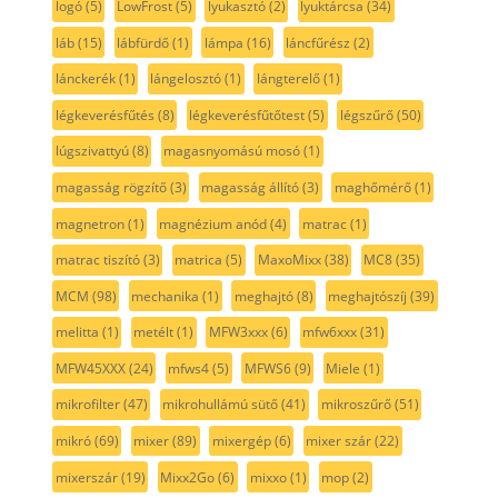
logó
(5)
LowFrost
(5)
lyukasztó
(2)
lyuktárcsa
(34)
láb
(15)
lábfürdő
(1)
lámpa
(16)
láncfűrész
(2)
lánckerék
(1)
lángelosztó
(1)
lángterelő
(1)
légkeverésfűtés
(8)
légkeverésfűtőtest
(5)
légszűrő
(50)
lúgszivattyú
(8)
magasnyomású mosó
(1)
magasság rögzítő
(3)
magasság állító
(3)
maghőmérő
(1)
magnetron
(1)
magnézium anód
(4)
matrac
(1)
matrac tiszító
(3)
matrica
(5)
MaxoMixx
(38)
MC8
(35)
MCM
(98)
mechanika
(1)
meghajtó
(8)
meghajtószíj
(39)
melitta
(1)
metélt
(1)
MFW3xxx
(6)
mfw6xxx
(31)
MFW45XXX
(24)
mfws4
(5)
MFWS6
(9)
Miele
(1)
mikrofilter
(47)
mikrohullámú sütő
(41)
mikroszűrő
(51)
mikró
(69)
mixer
(89)
mixergép
(6)
mixer szár
(22)
mixerszár
(19)
Mixx2Go
(6)
mixxo
(1)
mop
(2)