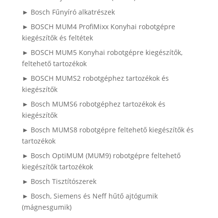
► Bosch Fűnyíró alkatrészek
► BOSCH MUM4 ProfiMixx Konyhai robotgépre
kiegészítők és feltétek
► BOSCH MUM5 Konyhai robotgépre kiegészítők,
feltehető tartozékok
► BOSCH MUMS2 robotgéphez tartozékok és
kiegészítők
► Bosch MUMS6 robotgéphez tartozékok és
kiegészítők
► Bosch MUMS8 robotgépre feltehető kiegészítők és
tartozékok
► Bosch OptiMUM (MUM9) robotgépre feltehető
kiegészítők tartozékok
► Bosch Tisztítószerek
► Bosch, Siemens és Neff hűtő ajtógumik
(mágnesgumik)