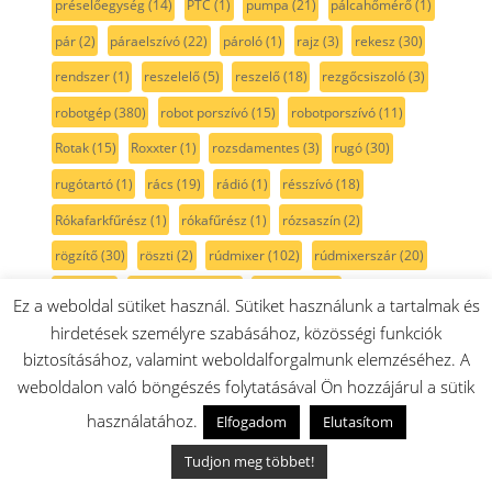
préselőegység
(14)
PTC
(1)
pumpa
(21)
pálcahőmérő
(1)
pár
(2)
páraelszívó
(22)
pároló
(1)
rajz
(3)
rekesz
(30)
rendszer
(1)
reszelelő
(5)
reszelő
(18)
rezgőcsiszoló
(3)
robotgép
(380)
robot porszívó
(15)
robotporszívó
(11)
Rotak
(15)
Roxxter
(1)
rozsdamentes
(3)
rugó
(30)
rugótartó
(1)
rács
(19)
rádió
(1)
résszívó
(18)
Rókafarkfűrész
(1)
rókafűrész
(1)
rózsaszín
(2)
rögzítő
(30)
röszti
(2)
rúdmixer
(102)
rúdmixerszár
(20)
sablon
(5)
sarokcsiszoló
(10)
sarokelem
(1)
Ez a weboldal sütiket használ. Sütiket használunk a tartalmak és
sarokköszörű
(2)
serie2
(11)
serie 6
(6)
serie 8
(9)
hirdetések személyre szabásához, közösségi funkciók
biztosításához, valamint weboldalforgalmunk elemzéséhez. A
side by side
(32)
Siemens
(218)
SilentMixx
(18)
skil
(8)
weboldalon való böngészés folytatásával Ön hozzájárul a sütik
smoothie
(13)
spagetti
(1)
Spotless
(1)
spray
(1)
stift
(8)
használatához.
Elfogadom
Elutasítom
szabályzó
(4)
szalagcsiszoló
(4)
szalagfeszítő
(1)
Tudjon meg többet!
szalagos csiszoló
(1)
szatináló gép
(1)
szegecs
(1)