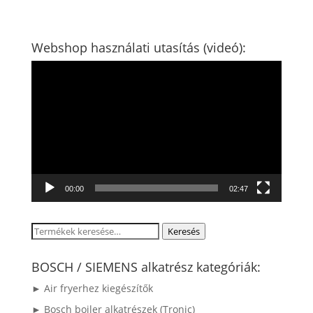
Webshop használati utasítás (videó):
Videólejátszó
00:00
02:47
Keresés
Keresés
a
következőre:
BOSCH / SIEMENS alkatrész kategóriák:
► Air fryerhez kiegészítők
► Bosch bojler alkatrészek (Tronic)