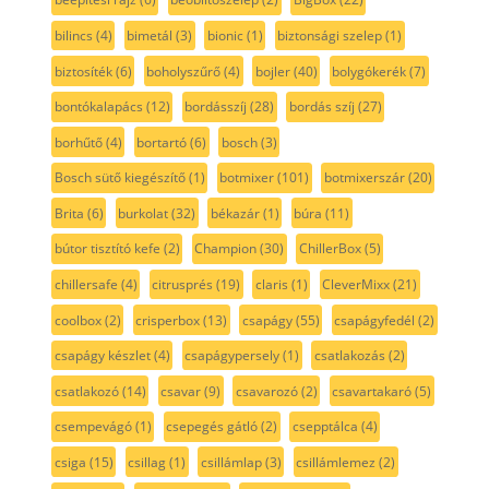
bilincs
(4)
bimetál
(3)
bionic
(1)
biztonsági szelep
(1)
biztosíték
(6)
boholyszűrő
(4)
bojler
(40)
bolygókerék
(7)
bontókalapács
(12)
bordásszíj
(28)
bordás szíj
(27)
borhűtő
(4)
bortartó
(6)
bosch
(3)
Bosch sütő kiegészítő
(1)
botmixer
(101)
botmixerszár
(20)
Brita
(6)
burkolat
(32)
békazár
(1)
búra
(11)
bútor tisztító kefe
(2)
Champion
(30)
ChillerBox
(5)
chillersafe
(4)
citrusprés
(19)
claris
(1)
CleverMixx
(21)
coolbox
(2)
crisperbox
(13)
csapágy
(55)
csapágyfedél
(2)
csapágy készlet
(4)
csapágypersely
(1)
csatlakozás
(2)
csatlakozó
(14)
csavar
(9)
csavarozó
(2)
csavartakaró
(5)
csempevágó
(1)
csepegés gátló
(2)
csepptálca
(4)
csiga
(15)
csillag
(1)
csillámlap
(3)
csillámlemez
(2)