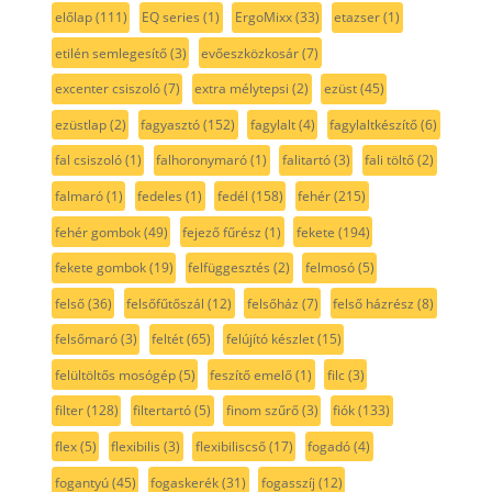
előlap
(111)
EQ series
(1)
ErgoMixx
(33)
etazser
(1)
etilén semlegesítő
(3)
evőeszközkosár
(7)
excenter csiszoló
(7)
extra mélytepsi
(2)
ezüst
(45)
ezüstlap
(2)
fagyasztó
(152)
fagylalt
(4)
fagylaltkészítő
(6)
fal csiszoló
(1)
falhoronymaró
(1)
falitartó
(3)
fali töltő
(2)
falmaró
(1)
fedeles
(1)
fedél
(158)
fehér
(215)
fehér gombok
(49)
fejező fűrész
(1)
fekete
(194)
fekete gombok
(19)
felfüggesztés
(2)
felmosó
(5)
felső
(36)
felsőfűtőszál
(12)
felsőház
(7)
felső házrész
(8)
felsőmaró
(3)
feltét
(65)
felújító készlet
(15)
felültöltős mosógép
(5)
feszítő emelő
(1)
filc
(3)
filter
(128)
filtertartó
(5)
finom szűrő
(3)
fiók
(133)
flex
(5)
flexibilis
(3)
flexibiliscső
(17)
fogadó
(4)
fogantyú
(45)
fogaskerék
(31)
fogasszíj
(12)