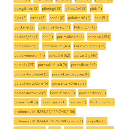
pezsgő szín
(2)
pihefogó
(3)
piheszűrő
(3)
pink
(1)
pipa
(2)
piros
(46)
pohár
(8)
pohártartó
(1)
polc
(51)
polckeret
(2)
polisztirol fűrész
(1)
Poly-v szíj
(12)
polírozógép
(1)
por
(1)
porleválasztó
(1)
porszívó
(454)
porszívócső
(9)
porszívókefe
(45)
Porszívó motor
(15)
porszívómotor
(14)
porszűrő
(62)
portartály
(46)
porzsák
(25)
porzsák nélküli
(9)
porzsáktartó
(8)
porzsáktartóbetét
(5)
porzsáktartóegység
(6)
porzsáktartóidom
(5)
porzsáktartókeret
(8)
porzsáktartóvilla
(5)
PowerBrush
(3)
power edition
(1)
powerforall
(6)
powermaxx
(1)
prizma
(1)
ProAnimal
(25)
profimixx / MUM44/45/46/47/48
(156)
profimixx / MUM44/45/46/47/48 keverő
(1)
propeller
(3)