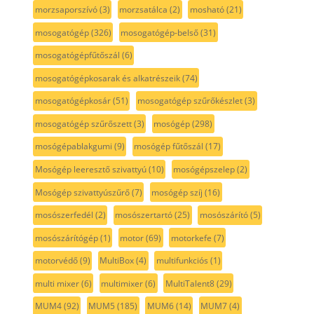
morzsaporszívó
(3)
morzsatálca
(2)
mosható
(21)
mosogatógép
(326)
mosogatógép-belső
(31)
mosogatógépfűtőszál
(6)
mosogatógépkosarak és alkatrészeik
(74)
mosogatógépkosár
(51)
mosogatógép szűrőkészlet
(3)
mosogatógép szűrőszett
(3)
mosógép
(298)
mosógépablakgumi
(9)
mosógép fűtőszál
(17)
Mosógép leeresztő szivattyú
(10)
mosógépszelep
(2)
Mosógép szivattyúszűrő
(7)
mosógép szíj
(16)
mosószerfedél
(2)
mosószertartó
(25)
mosószárító
(5)
mosószárítógép
(1)
motor
(69)
motorkefe
(7)
motorvédő
(9)
MultiBox
(4)
multifunkciós
(1)
multi mixer
(6)
multimixer
(6)
MultiTalent8
(29)
MUM4
(92)
MUM5
(185)
MUM6
(14)
MUM7
(4)