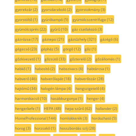
gyerekzár
(2)
gyorsdaraboló
(2)
gyorstokmány
(3)
gyorstöltő
(1)
gyúrókampó
(5)
gyümölcscentrifuga
(12)
gyümölcsprés
(22)
gyűrű
(10)
gáz csatlakozó
(3)
gázrózsa
(17)
gáztepsi
(21)
gáztűzhely
(321)
gázégő
(6)
gégecső
(23)
gépház
(5)
görgő
(12)
gőz
(1)
gőzkivezető
(1)
gőzsütő
(33)
gőzterelő
(2)
gőzállomás
(1)
habkő
(1)
habosító
(2)
habszivacs
(6)
habtárcsa
(1)
habverő
(46)
habverőlapát
(18)
habverőszár
(28)
hajtómű
(34)
halogén lámpa
(4)
hangszigetelő
(4)
harmonikacső
(10)
hasábburgonya
(1)
henger
(4)
hengerkefe
(1)
HEPA
(48)
hepa szűrő
(62)
hollander
(2)
HomeProfessional
(144)
homlokkerék
(3)
hordozható
(5)
horog
(3)
horzsakő
(1)
hosszbordás szíj
(28)