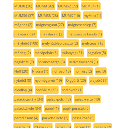
MUM8
(26)
MUM9
(92)
MUMS2
(72)
MUMS4
(1)
MUMS6
(37)
MUMS8
(28)
MUMX
(16)
myMixx
(1)
mágnes
(2)
mágnesgumi
(27)
mágnesszelep
(7)
mákdaráló
(4)
mák daráló
(2)
méhviaszos kendő
(1)
mélyhűtő
(108)
mélyhűtőleolvasztó
(2)
mélytepsi
(13)
mérleg
(2)
mérőpohár
(6)
műanyag
(31)
nagyflex
(5)
nagykefe
(7)
narancssárga
(3)
nedvesköszörű
(1)
Neff
(20)
Nivona
(1)
nofrost
(13)
no frost
(2)
ntc
(3)
nyitófül
(8)
nyomógomb
(19)
O-gyűrű
(20)
olajsütő
(1)
oldallap
(4)
optiMUM
(63)
padlókefe
(1)
palack-tartály
(34)
palackpolc
(47)
palacktartó
(40)
palacktároló
(34)
panel
(1)
papír porzsák
(5)
paradicsom
(4)
parketta kefe
(2)
passzírozó
(9)
paszta
(1)
PB gáz
(25)
penge
(5)
perem
(3)
persely
(2)