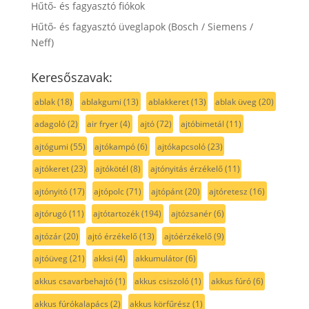
Hűtő- és fagyasztó fiókok
Hűtő- és fagyasztó üveglapok (Bosch / Siemens /
Neff)
Keresőszavak:
ablak
(18)
ablakgumi
(13)
ablakkeret
(13)
ablak üveg
(20)
adagoló
(2)
air fryer
(4)
ajtó
(72)
ajtóbimetál
(11)
ajtógumi
(55)
ajtókampó
(6)
ajtókapcsoló
(23)
ajtókeret
(23)
ajtókötél
(8)
ajtónyitás érzékelő
(11)
ajtónyitó
(17)
ajtópolc
(71)
ajtópánt
(20)
ajtóretesz
(16)
ajtórugó
(11)
ajtótartozék
(194)
ajtózsanér
(6)
ajtózár
(20)
ajtó érzékelő
(13)
ajtóérzékelő
(9)
ajtóüveg
(21)
akksi
(4)
akkumulátor
(6)
akkus csavarbehajtó
(1)
akkus csiszoló
(1)
akkus fúró
(6)
akkus fúrókalapács
(2)
akkus körfűrész
(1)