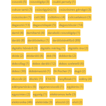
csiszoló
(5)
csiszológép
(3)
csukló persely
(1)
csésze tartó
(7)
csúszógyűrű
(1)
csúszósines gérvágó
(3)
csúszószán
(1)
cső
(36)
csőbilincs
(4)
csőcsatlakozó
(3)
dagasztó
(13)
dagasztólapát
(5)
dagasztószár
(14)
damil
(4)
damiltartó
(4)
daraboló csiszológép
(1)
daráló
(8)
darálóskeksz
(1)
darálóskávéfőző
(89)
digitális hőmérő
(3)
digitális mérleg
(1)
digitális óra
(2)
dióda
(2)
diódaráló
(4)
dob
(9)
dobborda
(2)
dobcsillag
(1)
dobos daráló
(12)
dobos szeletelő
(6)
doboz
(30)
dobtámasztó
(1)
Dr.Fischer
(1)
dugó
(2)
díszcsík
(2)
díszléc
(1)
E14
(1)
EasyRotak
(1)
edény
(4)
edénytartórács
(6)
egyenecsiszoló
(1)
egykörös
(1)
egyszintes
(2)
egység
(1)
elektromos kefe
(3)
elektronika
(46)
elektróda
(3)
elosztó
(2)
első
(2)