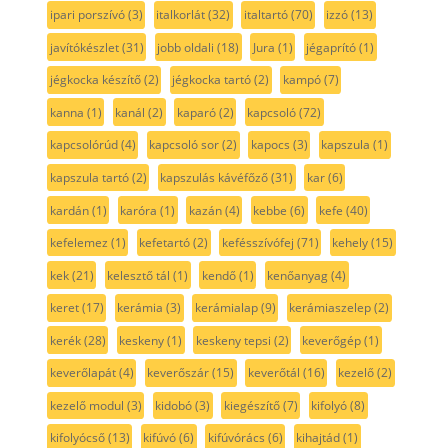
ipari porszívó
(3)
italkorlát
(32)
italtartó
(70)
izzó
(13)
javítókészlet
(31)
jobb oldali
(18)
Jura
(1)
jégaprító
(1)
jégkocka készítő
(2)
jégkocka tartó
(2)
kampó
(7)
kanna
(1)
kanál
(2)
kaparó
(2)
kapcsoló
(72)
kapcsolórúd
(4)
kapcsoló sor
(2)
kapocs
(3)
kapszula
(1)
kapszula tartó
(2)
kapszulás kávéfőző
(31)
kar
(6)
kardán
(1)
karóra
(1)
kazán
(4)
kebbe
(6)
kefe
(40)
kefelemez
(1)
kefetartó
(2)
kefésszívófej
(71)
kehely
(15)
kek
(21)
kelesztő tál
(1)
kendő
(1)
kenőanyag
(4)
keret
(17)
kerámia
(3)
kerámialap
(9)
kerámiaszelep
(2)
kerék
(28)
keskeny
(1)
keskeny tepsi
(2)
keverőgép
(1)
keverőlapát
(4)
keverőszár
(15)
keverőtál
(16)
kezelő
(2)
kezelő modul
(3)
kidobó
(3)
kiegészítő
(7)
kifolyó
(8)
kifolyócső
(13)
kifúvó
(6)
kifúvórács
(6)
kihajtád
(1)