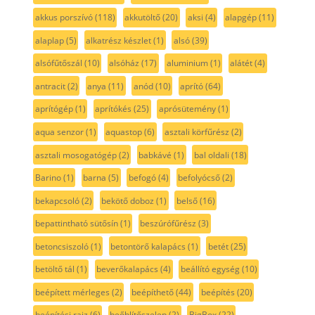
akkus porszívó
(118)
akkutöltő
(20)
aksi
(4)
alapgép
(11)
alaplap
(5)
alkatrész készlet
(1)
alsó
(39)
alsófűtőszál
(10)
alsóház
(17)
aluminium
(1)
alátét
(4)
antracit
(2)
anya
(11)
anód
(10)
aprító
(64)
aprítógép
(1)
aprítókés
(25)
aprósütemény
(1)
aqua senzor
(1)
aquastop
(6)
asztali körfűrész
(2)
asztali mosogatógép
(2)
babkávé
(1)
bal oldali
(18)
Barino
(1)
barna
(5)
befogó
(4)
befolyócső
(2)
bekapcsoló
(2)
bekötő doboz
(1)
belső
(16)
bepattintható sütősín
(1)
beszúrófűrész
(3)
betoncsiszoló
(1)
betontörő kalapács
(1)
betét
(25)
betöltő tál
(1)
beverőkalapács
(4)
beállító egység
(10)
beépített mérleges
(2)
beépíthető
(44)
beépítés
(20)
beépítési rajz
(6)
beőblítőszelep
(2)
BigBox
(22)