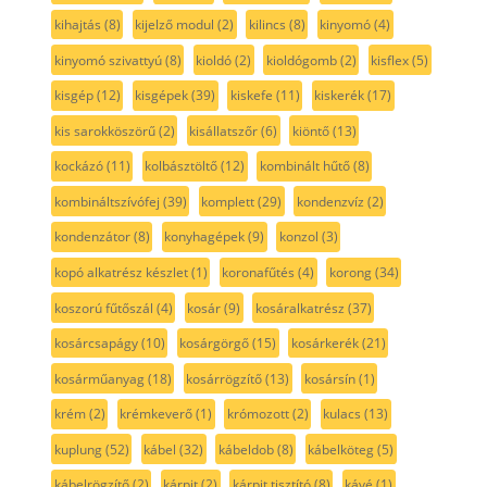
kihajtás
(8)
kijelző modul
(2)
kilincs
(8)
kinyomó
(4)
kinyomó szivattyú
(8)
kioldó
(2)
kioldógomb
(2)
kisflex
(5)
kisgép
(12)
kisgépek
(39)
kiskefe
(11)
kiskerék
(17)
kis sarokköszörű
(2)
kisállatszőr
(6)
kiöntő
(13)
kockázó
(11)
kolbásztöltő
(12)
kombinált hűtő
(8)
kombináltszívófej
(39)
komplett
(29)
kondenzvíz
(2)
kondenzátor
(8)
konyhagépek
(9)
konzol
(3)
kopó alkatrész készlet
(1)
koronafűtés
(4)
korong
(34)
koszorú fűtőszál
(4)
kosár
(9)
kosáralkatrész
(37)
kosárcsapágy
(10)
kosárgörgő
(15)
kosárkerék
(21)
kosárműanyag
(18)
kosárrögzítő
(13)
kosársín
(1)
krém
(2)
krémkeverő
(1)
krómozott
(2)
kulacs
(13)
kuplung
(52)
kábel
(32)
kábeldob
(8)
kábelköteg
(5)
kábelrögzítő
(2)
kárpit
(2)
kárpit tisztító
(8)
kávé
(1)