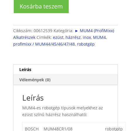
Bosch
Kosárba teszem
ProfiMixx
MUM4
robotgéphez
gomb
Cikkszám:
00612539
Kategória:
► MUM4 (ProfiMixx)
házrész
Alkatrészek
Címkék:
ezüst
,
házrész
,
inox
,
MUM4
,
ezüst
profimixx / MUM44/45/46/47/48
,
robotgép
színben
mennyiség
Leírás
Vélemények (0)
Leírás
MUM4-es robotgép típusok melyekhez az
ezüst színű házrész használható:
BOSCH
MUM48CR1/08
robotgép