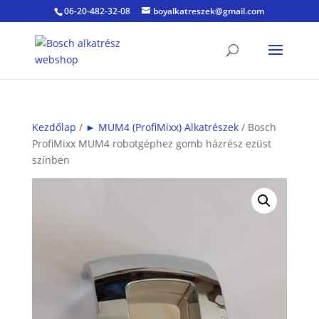
06-20-482-32-08
boyalkatreszek@gmail.com
Kezdőlap
/
► MUM4 (ProfiMixx) Alkatrészek
/ Bosch
ProfiMixx MUM4 robotgéphez gomb házrész ezüst
színben