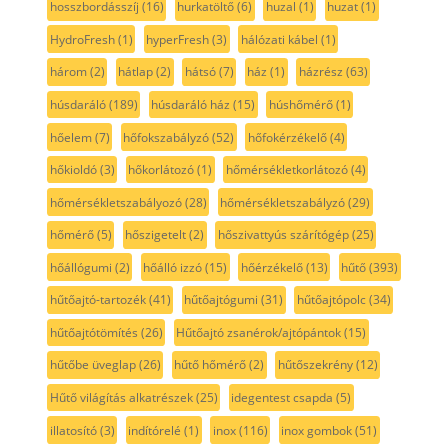
hosszbordásszíj
(16)
hurkatöltő
(6)
huzal
(1)
huzat
(1)
HydroFresh
(1)
hyperFresh
(3)
hálózati kábel
(1)
három
(2)
hátlap
(2)
hátsó
(7)
ház
(1)
házrész
(63)
húsdaráló
(189)
húsdaráló ház
(15)
húshőmérő
(1)
hőelem
(7)
hőfokszabályzó
(52)
hőfokérzékelő
(4)
hőkioldó
(3)
hőkorlátozó
(1)
hőmérsékletkorlátozó
(4)
hőmérsékletszabályozó
(28)
hőmérsékletszabályzó
(29)
hőmérő
(5)
hőszigetelt
(2)
hőszivattyús szárítógép
(25)
hőállógumi
(2)
hőálló izzó
(15)
hőérzékelő
(13)
hűtő
(393)
hűtőajtó-tartozék
(41)
hűtőajtógumi
(31)
hűtőajtópolc
(34)
hűtőajtótömítés
(26)
Hűtőajtó zsanérok/ajtópántok
(15)
hűtőbe üveglap
(26)
hűtő hőmérő
(2)
hűtőszekrény
(12)
Hűtő világítás alkatrészek
(25)
idegentest csapda
(5)
illatosító
(3)
indítórelé
(1)
inox
(116)
inox gombok
(51)