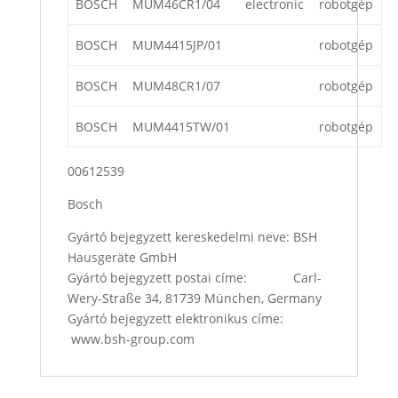
BOSCH
MUM46CR1/04
electronic
robotgép
BOSCH
MUM4415JP/01
robotgép
BOSCH
MUM48CR1/07
robotgép
BOSCH
MUM4415TW/01
robotgép
00612539
Bosch
Gyártó bejegyzett kereskedelmi neve: BSH
Hausgeräte GmbH
Gyártó bejegyzett postai címe: Carl-
Wery-Straße 34, 81739 München, Germany
Gyártó bejegyzett elektronikus címe:
www.bsh-group.com