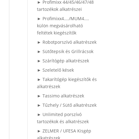
► Profimixx 44/45/46/47/48
tartozékok alkatrészei
► Profimixx4..../MUM4....
külön megvásárolható
feltétek kiegészítők
► Robotporszívó alkatrészek
► Sütőtepsik és Grillrácsok
► Szárítógép alkatrészek
► Szeletelő kések
► Takarítógép kiegészítők és
alkatrészek
► Tassimo alkatrészek
► Tűzhely / Sütő alkatrészek
► Unlimited porszívó
tartozékok és alkatrészek
► ZELMER / UFESA Kisgép
alkatrészek