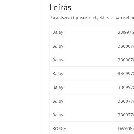
Leírás
Páraelszívó típusok melyekhez a sarokele
Balay
3BI997G
Balay
3BC967
Balay
3BC967
Balay
3BC997
Balay
3BC997
Balay
3BC977
Balay
3BC977
BOSCH
DWA067