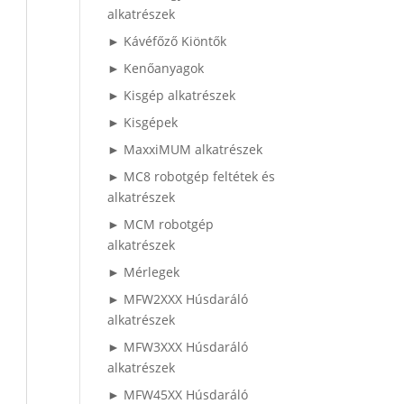
alkatrészek
► Kávéfőző Kiöntők
► Kenőanyagok
► Kisgép alkatrészek
► Kisgépek
► MaxxiMUM alkatrészek
► MC8 robotgép feltétek és
alkatrészek
► MCM robotgép
alkatrészek
► Mérlegek
► MFW2XXX Húsdaráló
alkatrészek
► MFW3XXX Húsdaráló
alkatrészek
► MFW45XX Húsdaráló