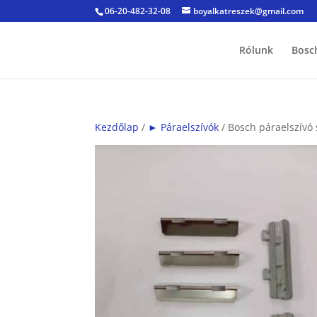
06-20-482-32-08
boyalkatreszek@gmail.com
Rólunk
Bosc
Kezdőlap
/
► Páraelszívók
/ Bosch páraelszívó