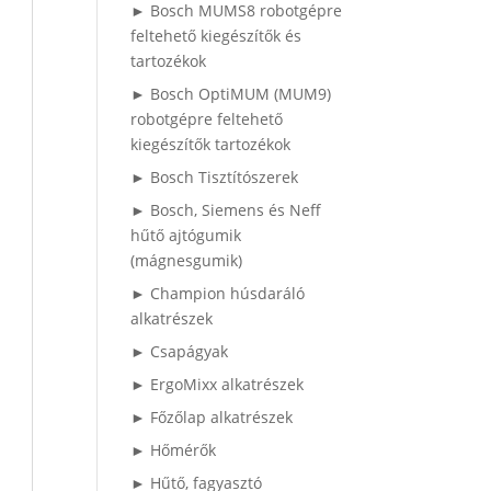
► Bosch MUMS8 robotgépre
feltehető kiegészítők és
tartozékok
► Bosch OptiMUM (MUM9)
robotgépre feltehető
kiegészítők tartozékok
► Bosch Tisztítószerek
► Bosch, Siemens és Neff
hűtő ajtógumik
(mágnesgumik)
► Champion húsdaráló
alkatrészek
► Csapágyak
► ErgoMixx alkatrészek
► Főzőlap alkatrészek
► Hőmérők
► Hűtő, fagyasztó