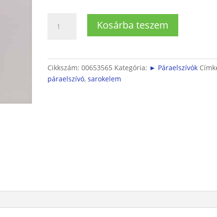
Bosch
Kosárba teszem
páraelszívó
sarokelem
mennyiség
Cikkszám:
00653565
Kategória:
► Páraelszívók
Címk
páraelszívó
,
sarokelem