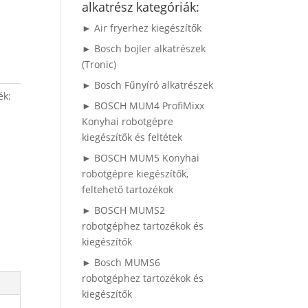
alkatrész kategóriák:
► Air fryerhez kiegészítők
► Bosch bojler alkatrészek
(Tronic)
► Bosch Fűnyíró alkatrészek
ék:
► BOSCH MUM4 ProfiMixx
Konyhai robotgépre
kiegészítők és feltétek
► BOSCH MUM5 Konyhai
robotgépre kiegészítők,
feltehető tartozékok
► BOSCH MUMS2
robotgéphez tartozékok és
kiegészítők
► Bosch MUMS6
robotgéphez tartozékok és
kiegészítők