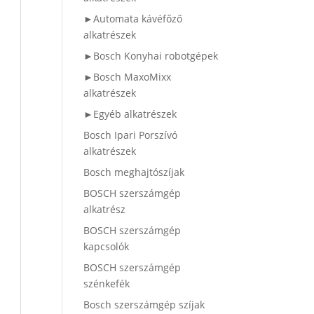
►Automata kávéfőző
alkatrészek
►Bosch Konyhai robotgépek
►Bosch MaxoMixx
alkatrészek
►Egyéb alkatrészek
Bosch Ipari Porszívó
alkatrészek
Bosch meghajtószíjak
BOSCH szerszámgép
alkatrész
BOSCH szerszámgép
kapcsolók
BOSCH szerszámgép
szénkefék
Bosch szerszámgép szíjak