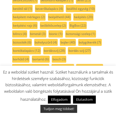
betoncsiszoló
(1)
betontörő kalapács
(1)
betét
(25)
betöltő tál
(1)
beverőkalapács
(4)
beállító egység
(10)
beépített mérleges
(2)
beépíthető
(44)
beépítés
(20)
beépítési rajz
(6)
beőblítőszelep
(2)
BigBox
(22)
bilincs
(4)
bimetál
(3)
bionic
(1)
biztonsági szelep
(1)
biztosíték
(6)
boholyszűrő
(4)
bojler
(40)
bolygókerék
(7)
bontókalapács
(12)
bordásszíj
(28)
bordás szíj
(27)
borhűtő
(4)
bortartó
(6)
bosch
(3)
Bosch sütő kiegészítő
(1)
botmixer
(101)
botmixerszár
(20)
Ez a weboldal sütiket használ. Sütiket használunk a tartalmak és
Brita
(6)
burkolat
(32)
békazár
(1)
búra
(11)
hirdetések személyre szabásához, közösségi funkciók
biztosításához, valamint weboldalforgalmunk elemzéséhez. A
bútor tisztító kefe
(2)
Champion
(30)
ChillerBox
(5)
weboldalon való böngészés folytatásával Ön hozzájárul a sütik
chillersafe
(4)
citrusprés
(19)
claris
(1)
CleverMixx
(21)
használatához.
Elfogadom
Elutasítom
coolbox
(2)
crisperbox
(13)
csapágy
(55)
csapágyfedél
(2)
Tudjon meg többet!
csapágy készlet
(4)
csapágypersely
(1)
csatlakozás
(2)