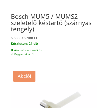
Bosch MUM5 / MUMS2
szeletelő késtartó (szárnyas
tengely)
Original
Current
6.500
Ft
5.900
Ft
price
price
Készleten: 21 db
was:
is:
🚚 Akár másnapi szállítás
6.500 Ft.
5.900 Ft.
✅ Magyar raktárról
Akció!