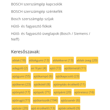
BOSCH szerszámgép kapcsolók
BOSCH szerszámgép szénkefék
Bosch szerszámgép szíjak
Hűtő- és fagyasztó fiókok
Hűtő- és fagyasztó üveglapok (Bosch / Siemens /
Neff)
Keresőszavak:
ablak
(18)
ablakgumi
(13)
ablakkeret
(13)
ablak üveg
(20)
adagoló
(2)
air fryer
(4)
ajtó
(72)
ajtóbimetál
(11)
ajtógumi
(55)
ajtókampó
(6)
ajtókapcsoló
(23)
ajtókeret
(23)
ajtókötél
(8)
ajtónyitás érzékelő
(11)
ajtónyitó
(17)
ajtópolc
(71)
ajtópánt
(20)
ajtóretesz
(16)
ajtórugó
(11)
ajtótartozék
(194)
ajtózsanér
(6)
ajtózár
(20)
ajtó érzékelő
(13)
ajtóérzékelő
(9)