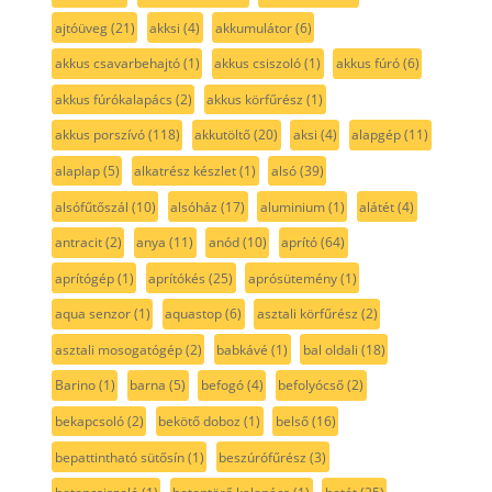
ajtóüveg
(21)
akksi
(4)
akkumulátor
(6)
akkus csavarbehajtó
(1)
akkus csiszoló
(1)
akkus fúró
(6)
akkus fúrókalapács
(2)
akkus körfűrész
(1)
akkus porszívó
(118)
akkutöltő
(20)
aksi
(4)
alapgép
(11)
alaplap
(5)
alkatrész készlet
(1)
alsó
(39)
alsófűtőszál
(10)
alsóház
(17)
aluminium
(1)
alátét
(4)
antracit
(2)
anya
(11)
anód
(10)
aprító
(64)
aprítógép
(1)
aprítókés
(25)
aprósütemény
(1)
aqua senzor
(1)
aquastop
(6)
asztali körfűrész
(2)
asztali mosogatógép
(2)
babkávé
(1)
bal oldali
(18)
Barino
(1)
barna
(5)
befogó
(4)
befolyócső
(2)
bekapcsoló
(2)
bekötő doboz
(1)
belső
(16)
bepattintható sütősín
(1)
beszúrófűrész
(3)