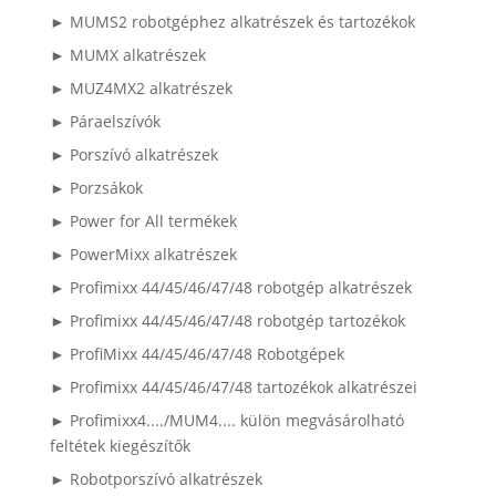
► MUMS2 robotgéphez alkatrészek és tartozékok
► MUMX alkatrészek
► MUZ4MX2 alkatrészek
► Páraelszívók
► Porszívó alkatrészek
► Porzsákok
► Power for All termékek
► PowerMixx alkatrészek
► Profimixx 44/45/46/47/48 robotgép alkatrészek
► Profimixx 44/45/46/47/48 robotgép tartozékok
► ProfiMixx 44/45/46/47/48 Robotgépek
► Profimixx 44/45/46/47/48 tartozékok alkatrészei
► Profimixx4..../MUM4.... külön megvásárolható
feltétek kiegészítők
► Robotporszívó alkatrészek