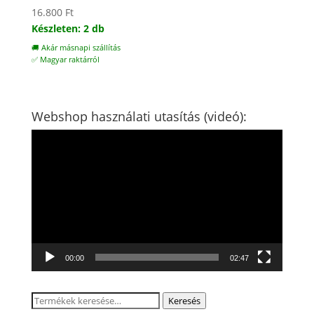
16.800
Ft
Készleten: 2 db
🚚 Akár másnapi szállítás
✅ Magyar raktárról
Webshop használati utasítás (videó):
Videólejátszó
00:00
02:47
Keresés
Keresés