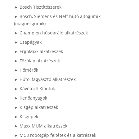
► Bosch Tisztítószerek
► Bosch, Siemens és Neff hűtő ajtógumik
(mágnesgumik)
► Champion húsdaráló alkatrészek
► Csapágyak
► ErgoMixx alkatrészek
► Főzőlap alkatrészek
► Hőmérők
► Hűtő, fagyasztó alkatrészek
► Kávéfőző Kiöntők
► Kenőanyagok
► Kisgép alkatrészek
► Kisgépek
► MaxxiMUM alkatrészek
► MC8 robotgép feltétek és alkatrészek