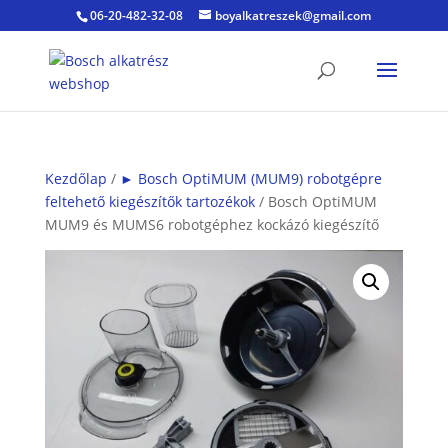
06-20-482-32-08
boyalkatreszek@gmail.com
Kezdőlap
/
► Bosch OptiMUM (MUM9) robotgépre
feltehető kiegészítők tartozékok
/ Bosch OptiMUM
MUM9 és MUMS6 robotgéphez kockázó kiegészítő