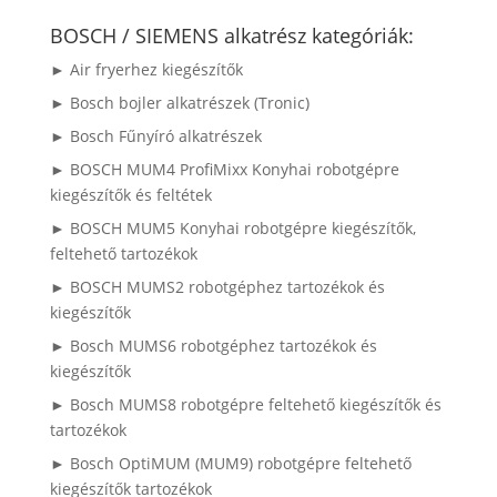
a
következőre:
BOSCH / SIEMENS alkatrész kategóriák:
► Air fryerhez kiegészítők
► Bosch bojler alkatrészek (Tronic)
► Bosch Fűnyíró alkatrészek
► BOSCH MUM4 ProfiMixx Konyhai robotgépre
kiegészítők és feltétek
► BOSCH MUM5 Konyhai robotgépre kiegészítők,
feltehető tartozékok
► BOSCH MUMS2 robotgéphez tartozékok és
kiegészítők
► Bosch MUMS6 robotgéphez tartozékok és
kiegészítők
► Bosch MUMS8 robotgépre feltehető kiegészítők és
tartozékok
► Bosch OptiMUM (MUM9) robotgépre feltehető
kiegészítők tartozékok