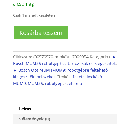
a csomag
Csak 1 maradt készleten
Bosch
Kosárba teszem
OptiMUM
MUM9
és
MUMS6
Cikkszám:
(00579570-minké)+17000954
Kategóriák:
►
robotgéphez
Bosch MUMS6 robotgéphez tartozékok és kiegészítők
,
kockázó
► Bosch OptiMUM (MUM9) robotgépre feltehető
kiegészítő
kiegészítők tartozékok
Címkék:
fekete
,
kockázó
,
mennyiség
MUM9
,
MUMS6
,
robotgép
,
szeletelő
Leírás
Vélemények (0)