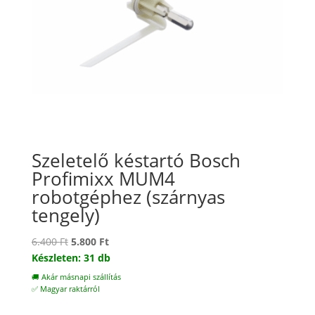
Szeletelő késtartó Bosch
Profimixx MUM4
robotgéphez (szárnyas
tengely)
Original
Current
6.400
Ft
5.800
Ft
price
price
Készleten: 31 db
was:
is:
🚚 Akár másnapi szállítás
6.400 Ft.
5.800 Ft.
✅ Magyar raktárról