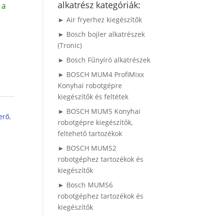
alkatrész kategóriák:
 a
► Air fryerhez kiegészítők
► Bosch bojler alkatrészek
(Tronic)
► Bosch Fűnyíró alkatrészek
► BOSCH MUM4 ProfiMixx
Konyhai robotgépre
kiegészítők és feltétek
► BOSCH MUM5 Konyhai
erő
,
robotgépre kiegészítők,
feltehető tartozékok
► BOSCH MUMS2
robotgéphez tartozékok és
kiegészítők
► Bosch MUMS6
robotgéphez tartozékok és
kiegészítők