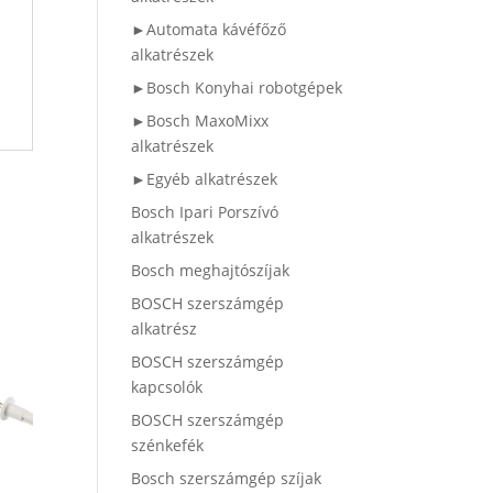
►Automata kávéfőző
alkatrészek
►Bosch Konyhai robotgépek
►Bosch MaxoMixx
alkatrészek
►Egyéb alkatrészek
Bosch Ipari Porszívó
alkatrészek
Bosch meghajtószíjak
BOSCH szerszámgép
alkatrész
BOSCH szerszámgép
kapcsolók
BOSCH szerszámgép
szénkefék
Bosch szerszámgép szíjak