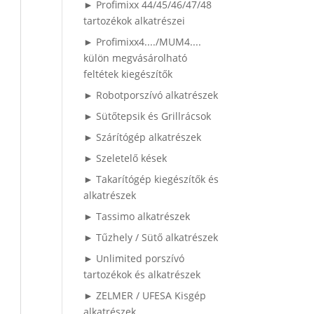
► Profimixx 44/45/46/47/48
tartozékok alkatrészei
► Profimixx4..../MUM4....
külön megvásárolható
feltétek kiegészítők
► Robotporszívó alkatrészek
► Sütőtepsik és Grillrácsok
► Szárítógép alkatrészek
► Szeletelő kések
► Takarítógép kiegészítők és
alkatrészek
► Tassimo alkatrészek
► Tűzhely / Sütő alkatrészek
► Unlimited porszívó
tartozékok és alkatrészek
► ZELMER / UFESA Kisgép
alkatrészek