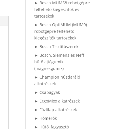
► Bosch MUMS8 robotgépre
feltehető kiegészítők és
tartozékok
► Bosch OptiMUM (MUM9)
robotgépre feltehető
kiegészítők tartozékok
► Bosch Tisztítószerek
► Bosch, Siemens és Neff
hűtő ajtógumik
(mágnesgumik)
► Champion húsdaráló
alkatrészek
► Csapágyak
► ErgoMixx alkatrészek
► Főzőlap alkatrészek
► Hőmérők
► Hűtő, fagyasztó