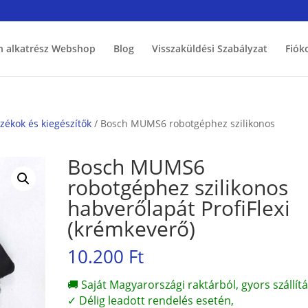
h alkatrész Webshop
Blog
Visszaküldési Szabályzat
Fiók
ékok és kiegészítők
/ Bosch MUMS6 robotgéphez szilikonos
Bosch MUMS6
robotgéphez szilikonos
habverőlapát ProfiFlexi
(krémkeverő)
10.200
Ft
🚚 Saját Magyarországi raktárból, gyors szállítá
✓ Délig leadott rendelés esetén,