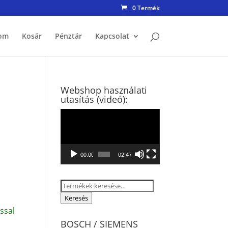
0 Termék
om
Kosár
Pénztár
Kapcsolat
Webshop használati
utasítás (videó):
Videólejátszó
00:00
02:47
Keresés
a
Keresés
következőre:
ssal
BOSCH / SIEMENS