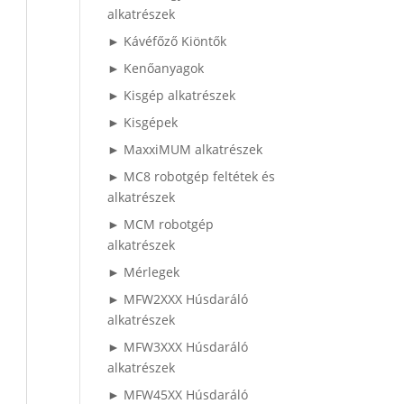
alkatrészek
► Kávéfőző Kiöntők
► Kenőanyagok
► Kisgép alkatrészek
► Kisgépek
► MaxxiMUM alkatrészek
► MC8 robotgép feltétek és
alkatrészek
► MCM robotgép
alkatrészek
► Mérlegek
► MFW2XXX Húsdaráló
alkatrészek
► MFW3XXX Húsdaráló
alkatrészek
► MFW45XX Húsdaráló