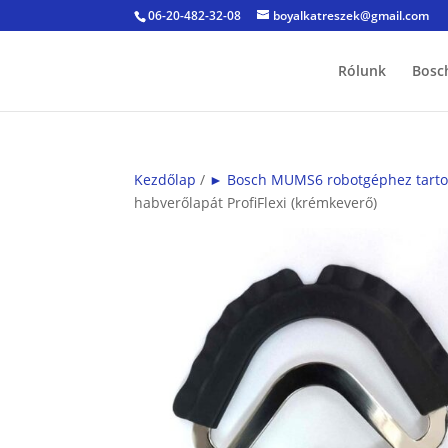
06-20-482-32-08
boyalkatreszek@gmail.com
Rólunk
Bosc
Kezdőlap
/
► Bosch MUMS6 robotgéphez tartoz
habverőlapát ProfiFlexi (krémkeverő)