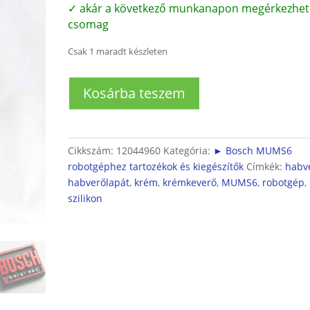
✓ akár a következő munkanapon megérkezhet
csomag
Csak 1 maradt készleten
Bosch
Kosárba teszem
MUMS6
robotgéphez
szilikonos
habverőlapát
Cikkszám:
12044960
Kategória:
► Bosch MUMS6
ProfiFlexi
robotgéphez tartozékok és kiegészítők
Címkék:
habv
(krémkeverő)
habverőlapát
,
krém
,
krémkeverő
,
MUMS6
,
robotgép
,
mennyiség
szilikon