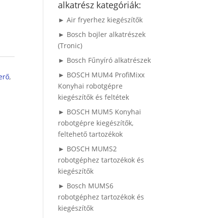
alkatrész kategóriák:
► Air fryerhez kiegészítők
► Bosch bojler alkatrészek
(Tronic)
► Bosch Fűnyíró alkatrészek
► BOSCH MUM4 ProfiMixx
erő
,
Konyhai robotgépre
kiegészítők és feltétek
► BOSCH MUM5 Konyhai
robotgépre kiegészítők,
feltehető tartozékok
► BOSCH MUMS2
robotgéphez tartozékok és
kiegészítők
► Bosch MUMS6
robotgéphez tartozékok és
kiegészítők