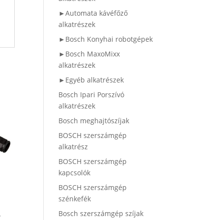
►Automata kávéfőző
alkatrészek
►Bosch Konyhai robotgépek
►Bosch MaxoMixx
alkatrészek
►Egyéb alkatrészek
Bosch Ipari Porszívó
alkatrészek
Bosch meghajtószíjak
BOSCH szerszámgép
alkatrész
BOSCH szerszámgép
kapcsolók
BOSCH szerszámgép
szénkefék
t
Bosch szerszámgép szíjak