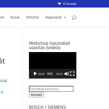
0 Termék
om
Kosár
Pénztár
Kapcsolat
Webshop használati
utasítás (videó):
Videólejátszó
át
00:00
02:47
ssal
Keresés
 a
a
Keresés
következőre:
BOSCH / SIEMENS