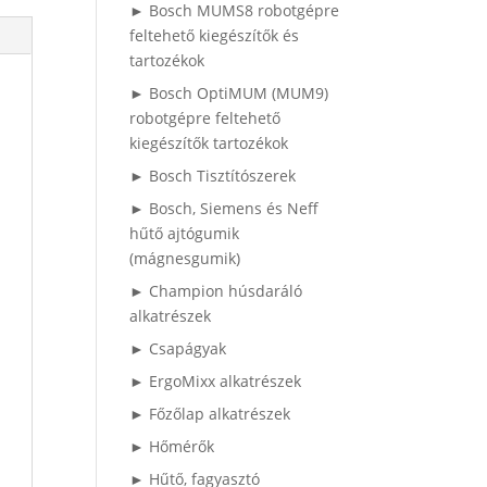
► Bosch MUMS8 robotgépre
feltehető kiegészítők és
tartozékok
► Bosch OptiMUM (MUM9)
robotgépre feltehető
kiegészítők tartozékok
► Bosch Tisztítószerek
► Bosch, Siemens és Neff
hűtő ajtógumik
(mágnesgumik)
► Champion húsdaráló
alkatrészek
► Csapágyak
► ErgoMixx alkatrészek
► Főzőlap alkatrészek
► Hőmérők
► Hűtő, fagyasztó