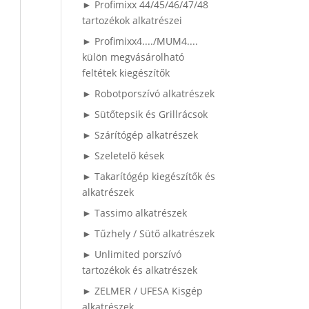
► Profimixx 44/45/46/47/48
tartozékok alkatrészei
► Profimixx4..../MUM4....
külön megvásárolható
feltétek kiegészítők
► Robotporszívó alkatrészek
► Sütőtepsik és Grillrácsok
► Szárítógép alkatrészek
► Szeletelő kések
► Takarítógép kiegészítők és
alkatrészek
► Tassimo alkatrészek
► Tűzhely / Sütő alkatrészek
► Unlimited porszívó
tartozékok és alkatrészek
► ZELMER / UFESA Kisgép
alkatrészek