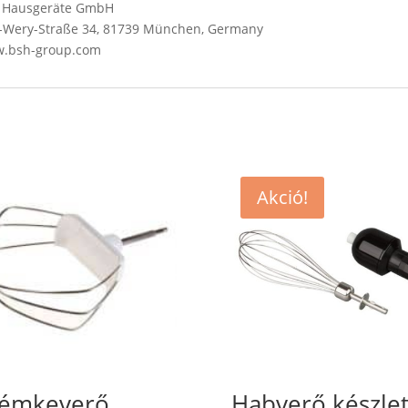
SH Hausgeräte GmbH
Wery-Straße 34, 81739 München, Germany
ww.bsh-group.com
Akció!
émkeverő
Habverő készle