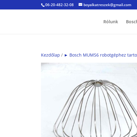
06-20-482-32-08
boyalkatreszek@gmail.com
Rólunk
Bosc
Kezdőlap
/
► Bosch MUMS6 robotgéphez tartoz