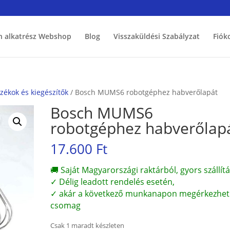
h alkatrész Webshop
Blog
Visszaküldési Szabályzat
Fiók
ékok és kiegészítők
/ Bosch MUMS6 robotgéphez habverőlapát
Bosch MUMS6
robotgéphez habverőlap
17.600
Ft
🚚 Saját Magyarországi raktárból, gyors szállítá
✓ Délig leadott rendelés esetén,
✓ akár a következő munkanapon megérkezhet
csomag
Csak 1 maradt készleten