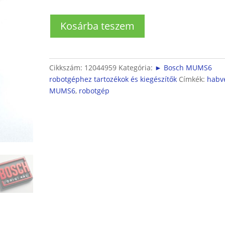
Bosch
Kosárba teszem
MUMS6
robotgéphez
habverőlapát
mennyiség
Cikkszám:
12044959
Kategória:
► Bosch MUMS6
robotgéphez tartozékok és kiegészítők
Címkék:
habv
MUMS6
,
robotgép