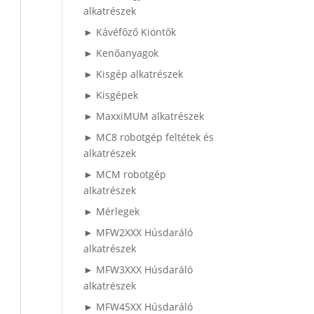
alkatrészek
► Kávéfőző Kiöntők
► Kenőanyagok
► Kisgép alkatrészek
► Kisgépek
► MaxxiMUM alkatrészek
► MC8 robotgép feltétek és
alkatrészek
► MCM robotgép
alkatrészek
► Mérlegek
► MFW2XXX Húsdaráló
alkatrészek
► MFW3XXX Húsdaráló
alkatrészek
► MFW45XX Húsdaráló