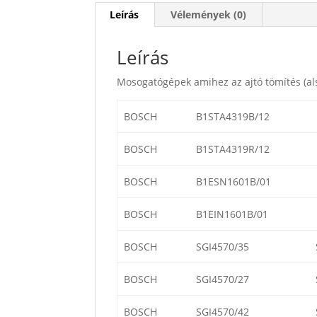
Leírás
Vélemények (0)
Leírás
Mosogatógépek amihez az ajtó tömítés (al
BOSCH
B1STA4319B/12
BOSCH
B1STA4319R/12
BOSCH
B1ESN1601B/01
BOSCH
B1EIN1601B/01
BOSCH
SGI4570/35
BOSCH
SGI4570/27
BOSCH
SGI4570/42