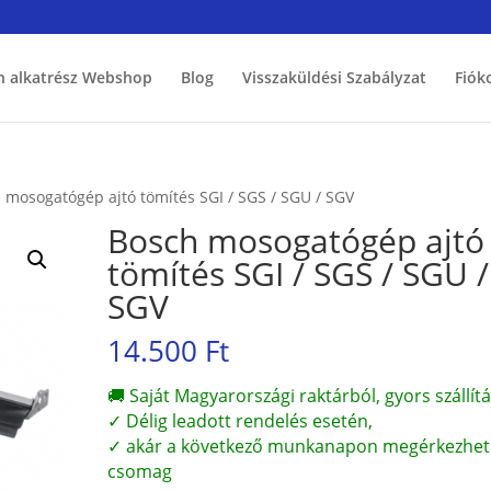
h alkatrész Webshop
Blog
Visszaküldési Szabályzat
Fiók
 mosogatógép ajtó tömítés SGI / SGS / SGU / SGV
Bosch mosogatógép ajtó
tömítés SGI / SGS / SGU /
SGV
14.500
Ft
🚚 Saját Magyarországi raktárból, gyors szállítá
✓ Délig leadott rendelés esetén,
✓ akár a következő munkanapon megérkezhet
csomag