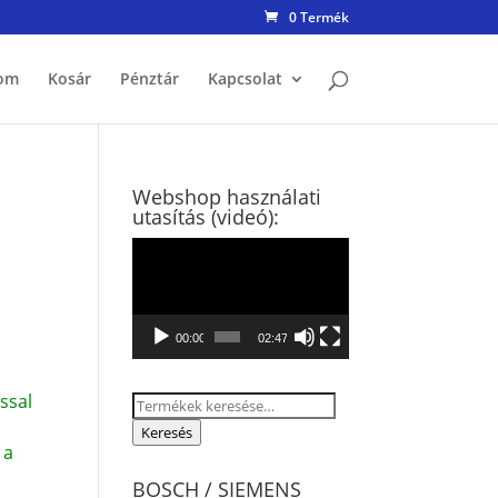
0 Termék
om
Kosár
Pénztár
Kapcsolat
Webshop használati
utasítás (videó):
Videólejátszó
00:00
02:47
ssal
Keresés
a
Keresés
 a
következőre:
BOSCH / SIEMENS