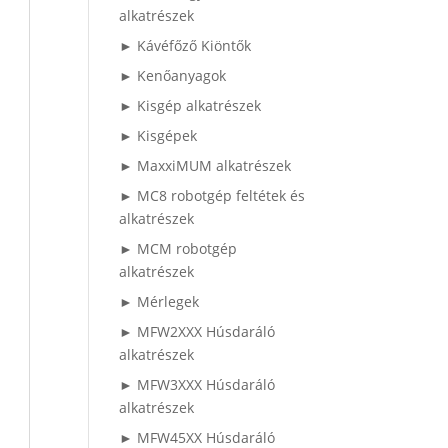
alkatrészek
► Kávéfőző Kiöntők
► Kenőanyagok
► Kisgép alkatrészek
► Kisgépek
► MaxxiMUM alkatrészek
► MC8 robotgép feltétek és
alkatrészek
► MCM robotgép
alkatrészek
► Mérlegek
► MFW2XXX Húsdaráló
alkatrészek
► MFW3XXX Húsdaráló
alkatrészek
► MFW45XX Húsdaráló