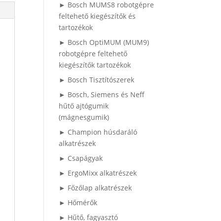
► Bosch MUMS8 robotgépre
feltehető kiegészítők és
tartozékok
► Bosch OptiMUM (MUM9)
robotgépre feltehető
kiegészítők tartozékok
► Bosch Tisztítószerek
► Bosch, Siemens és Neff
hűtő ajtógumik
(mágnesgumik)
► Champion húsdaráló
alkatrészek
► Csapágyak
► ErgoMixx alkatrészek
► Főzőlap alkatrészek
► Hőmérők
► Hűtő, fagyasztó