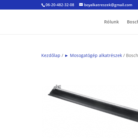
06-20-482-32-08
boyalkatreszek@gmail.com
Rólunk
Bosc
Kezdőlap
/
► Mosogatógép alkatrészek
/ Bosch