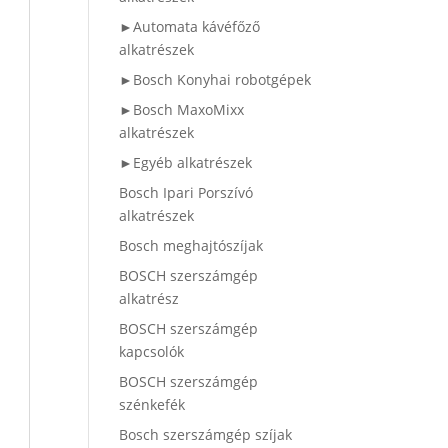
►Automata kávéfőző
alkatrészek
►Bosch Konyhai robotgépek
►Bosch MaxoMixx
alkatrészek
►Egyéb alkatrészek
Bosch Ipari Porszívó
alkatrészek
Bosch meghajtószíjak
BOSCH szerszámgép
alkatrész
BOSCH szerszámgép
kapcsolók
BOSCH szerszámgép
szénkefék
Bosch szerszámgép szíjak