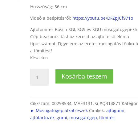
Hosszúság: 56 cm
Videó a beépítésről:
https://youtu.be/DFZpjCf971o
Ajtótömítés Bosch SGI, SGS és SGU mosogatógépekh
Gép beazonosításhoz keresd az ajtó felső élén a
típusszámot. Figyelem: az ecetes mosogatás tönkret
a tömítést!
Készleten
Bosch
Kosárba teszem
mosogatógép
ajtó
tömítés
SGI
Cikkszám:
00298534, MAE3131, si #Q314871
Kategór
/
► Mosogatógép alkatrészek
Címkék:
ajtógumi
,
SGS
ajtótartozék
,
gumi
,
mosogatógép
,
tömítés
/
SGU
/