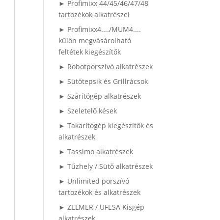
► Profimixx 44/45/46/47/48
tartozékok alkatrészei
► Profimixx4..../MUM4....
külön megvásárolható
feltétek kiegészítők
► Robotporszívó alkatrészek
► Sütőtepsik és Grillrácsok
► Szárítógép alkatrészek
► Szeletelő kések
► Takarítógép kiegészítők és
alkatrészek
► Tassimo alkatrészek
► Tűzhely / Sütő alkatrészek
► Unlimited porszívó
tartozékok és alkatrészek
► ZELMER / UFESA Kisgép
alkatrészek