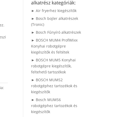
alkatrész kategóriák:
► Air fryerhez kiegészítők
► Bosch bojler alkatrészek
(Tronic)
ez.
► Bosch Fűnyíró alkatrészek
eszi
► BOSCH MUM4 ProfiMixx
Konyhai robotgépre
kiegészítők és feltétek
► BOSCH MUM5 Konyhai
robotgépre kiegészítők,
feltehető tartozékok
► BOSCH MUMS2
robotgéphez tartozékok és
ia:
kiegészítők
► Bosch MUMS6
robotgéphez tartozékok és
kiegészítők