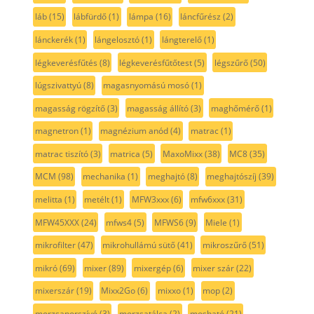
láb
(15)
lábfürdő
(1)
lámpa
(16)
láncfűrész
(2)
lánckerék
(1)
lángelosztó
(1)
lángterelő
(1)
légkeverésfűtés
(8)
légkeverésfűtőtest
(5)
légszűrő
(50)
lúgszivattyú
(8)
magasnyomású mosó
(1)
magasság rögzítő
(3)
magasság állító
(3)
maghőmérő
(1)
magnetron
(1)
magnézium anód
(4)
matrac
(1)
matrac tiszító
(3)
matrica
(5)
MaxoMixx
(38)
MC8
(35)
MCM
(98)
mechanika
(1)
meghajtó
(8)
meghajtószíj
(39)
melitta
(1)
metélt
(1)
MFW3xxx
(6)
mfw6xxx
(31)
MFW45XXX
(24)
mfws4
(5)
MFWS6
(9)
Miele
(1)
mikrofilter
(47)
mikrohullámú sütő
(41)
mikroszűrő
(51)
mikró
(69)
mixer
(89)
mixergép
(6)
mixer szár
(22)
mixerszár
(19)
Mixx2Go
(6)
mixxo
(1)
mop
(2)
morzsaporszívó
(3)
morzsatálca
(2)
mosható
(21)