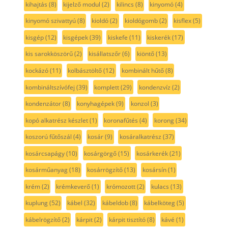
kihajtás
(8)
kijelző modul
(2)
kilincs
(8)
kinyomó
(4)
kinyomó szivattyú
(8)
kioldó
(2)
kioldógomb
(2)
kisflex
(5)
kisgép
(12)
kisgépek
(39)
kiskefe
(11)
kiskerék
(17)
kis sarokköszörű
(2)
kisállatszőr
(6)
kiöntő
(13)
kockázó
(11)
kolbásztöltő
(12)
kombinált hűtő
(8)
kombináltszívófej
(39)
komplett
(29)
kondenzvíz
(2)
kondenzátor
(8)
konyhagépek
(9)
konzol
(3)
kopó alkatrész készlet
(1)
koronafűtés
(4)
korong
(34)
koszorú fűtőszál
(4)
kosár
(9)
kosáralkatrész
(37)
kosárcsapágy
(10)
kosárgörgő
(15)
kosárkerék
(21)
kosárműanyag
(18)
kosárrögzítő
(13)
kosársín
(1)
krém
(2)
krémkeverő
(1)
krómozott
(2)
kulacs
(13)
kuplung
(52)
kábel
(32)
kábeldob
(8)
kábelköteg
(5)
kábelrögzítő
(2)
kárpit
(2)
kárpit tisztító
(8)
kávé
(1)