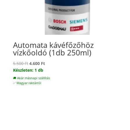
Automata kávéfőzőhöz
vízkőoldó (1db 250ml)
Original
Current
5.500
Ft
4.600
Ft
price
price
Készleten: 1 db
was:
is:
🚚 Akár másnapi szállítás
5.500 Ft.
4.600 Ft.
✅ Magyar raktárról