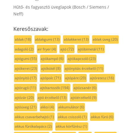
Hűtő- és fagyasztó üveglapok (Bosch / Siemens /
Neff)
Keresőszavak:
ablak
(18)
ablakgumi
(13)
ablakkeret
(13)
ablak üveg
(20)
adagoló
(2)
air fryer
(4)
ajtó
(72)
ajtóbimetál
(11)
ajtógumi
(55)
ajtókampó
(6)
ajtókapcsoló
(23)
ajtókeret
(23)
ajtókötél
(8)
ajtónyitás érzékelő
(11)
ajtónyitó
(17)
ajtópolc
(71)
ajtópánt
(20)
ajtóretesz
(16)
ajtórugó
(11)
ajtótartozék
(194)
ajtózsanér
(6)
ajtózár
(20)
ajtó érzékelő
(13)
ajtóérzékelő
(9)
ajtóüveg
(21)
akksi
(4)
akkumulátor
(6)
akkus csavarbehajtó
(1)
akkus csiszoló
(1)
akkus fúró
(6)
akkus fúrókalapács
(2)
akkus körfűrész
(1)