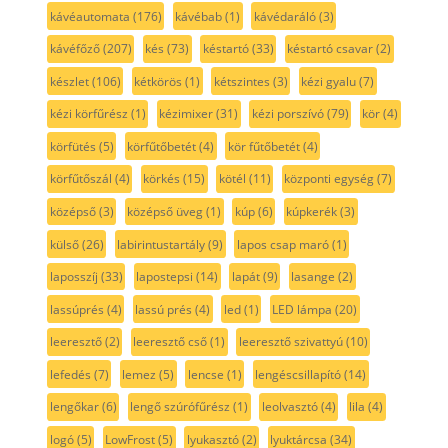
kávéautomata
(176)
kávébab
(1)
kávédaráló
(3)
kávéfőző
(207)
kés
(73)
késtartó
(33)
késtartó csavar
(2)
készlet
(106)
kétkörös
(1)
kétszintes
(3)
kézi gyalu
(7)
kézi körfűrész
(1)
kézimixer
(31)
kézi porszívó
(79)
kör
(4)
körfütés
(5)
körfűtőbetét
(4)
kör fűtőbetét
(4)
körfűtőszál
(4)
körkés
(15)
kötél
(11)
központi egység
(7)
középső
(3)
középső üveg
(1)
kúp
(6)
kúpkerék
(3)
külső
(26)
labirintustartály
(9)
lapos csap maró
(1)
laposszíj
(33)
lapostepsi
(14)
lapát
(9)
lasange
(2)
lassúprés
(4)
lassú prés
(4)
led
(1)
LED lámpa
(20)
leeresztő
(2)
leeresztő cső
(1)
leeresztő szivattyú
(10)
lefedés
(7)
lemez
(5)
lencse
(1)
lengéscsillapító
(14)
lengőkar
(6)
lengő szúrófűrész
(1)
leolvasztó
(4)
lila
(4)
logó
(5)
LowFrost
(5)
lyukasztó
(2)
lyuktárcsa
(34)