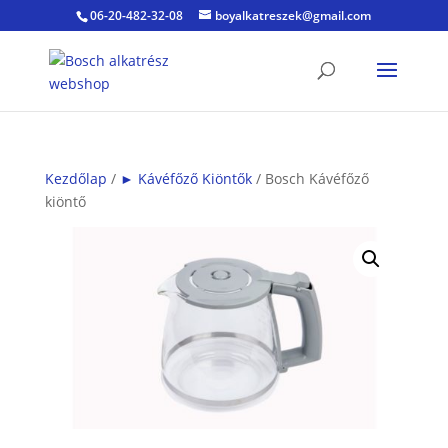
06-20-482-32-08
boyalkatreszek@gmail.com
Kezdőlap
/
► Kávéfőző Kiöntők
/ Bosch Kávéfőző
kiöntő