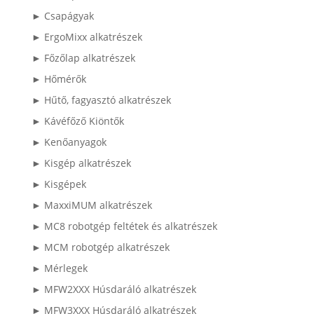
► Csapágyak
► ErgoMixx alkatrészek
► Főzőlap alkatrészek
► Hőmérők
► Hűtő, fagyasztó alkatrészek
► Kávéfőző Kiöntők
► Kenőanyagok
► Kisgép alkatrészek
► Kisgépek
► MaxxiMUM alkatrészek
► MC8 robotgép feltétek és alkatrészek
► MCM robotgép alkatrészek
► Mérlegek
► MFW2XXX Húsdaráló alkatrészek
► MFW3XXX Húsdaráló alkatrészek