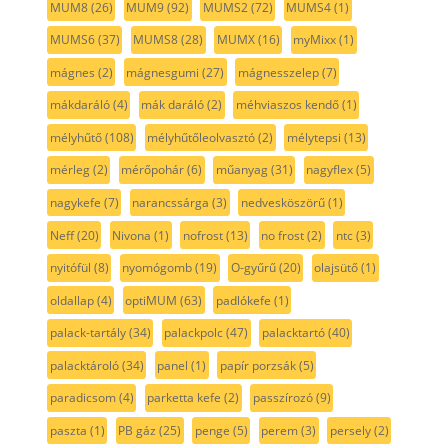
MUM8
(26)
MUM9
(92)
MUMS2
(72)
MUMS4
(1)
MUMS6
(37)
MUMS8
(28)
MUMX
(16)
myMixx
(1)
mágnes
(2)
mágnesgumi
(27)
mágnesszelep
(7)
mákdaráló
(4)
mák daráló
(2)
méhviaszos kendő
(1)
mélyhűtő
(108)
mélyhűtőleolvasztó
(2)
mélytepsi
(13)
mérleg
(2)
mérőpohár
(6)
műanyag
(31)
nagyflex
(5)
nagykefe
(7)
narancssárga
(3)
nedvesköszörű
(1)
Neff
(20)
Nivona
(1)
nofrost
(13)
no frost
(2)
ntc
(3)
nyitófül
(8)
nyomógomb
(19)
O-gyűrű
(20)
olajsütő
(1)
oldallap
(4)
optiMUM
(63)
padlókefe
(1)
palack-tartály
(34)
palackpolc
(47)
palacktartó
(40)
palacktároló
(34)
panel
(1)
papír porzsák
(5)
paradicsom
(4)
parketta kefe
(2)
passzírozó
(9)
paszta
(1)
PB gáz
(25)
penge
(5)
perem
(3)
persely
(2)