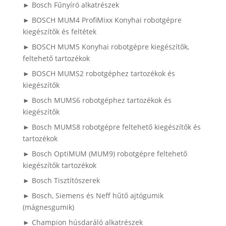
► Bosch Fűnyíró alkatrészek
► BOSCH MUM4 ProfiMixx Konyhai robotgépre
kiegészítők és feltétek
► BOSCH MUM5 Konyhai robotgépre kiegészítők,
feltehető tartozékok
► BOSCH MUMS2 robotgéphez tartozékok és
kiegészítők
► Bosch MUMS6 robotgéphez tartozékok és
kiegészítők
► Bosch MUMS8 robotgépre feltehető kiegészítők és
tartozékok
► Bosch OptiMUM (MUM9) robotgépre feltehető
kiegészítők tartozékok
► Bosch Tisztítószerek
► Bosch, Siemens és Neff hűtő ajtógumik
(mágnesgumik)
► Champion húsdaráló alkatrészek