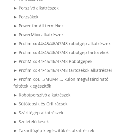
► Porszívó alkatrészek
► Porzsákok
► Power for All termékek
► PowerMixx alkatrészek
► Profimixx 44/45/46/47/48 robotgép alkatrészek
► Profimixx 44/45/46/47/48 robotgép tartozékok
► ProfiMixx 44/45/46/47/48 Robotgépek
► Profimixx 44/45/46/47/48 tartozékok alkatrészei
► Profimixx4..../MUM4.... külön megvásárolható
feltétek kiegészítők
► Robotporszívó alkatrészek
► Sütőtepsik és Grillrácsok
► Szárítógép alkatrészek
► Szeletelő kések
► Takarítógép kiegészítők és alkatrészek