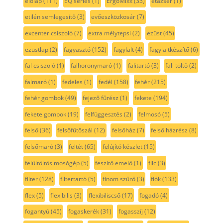
előlap
(111)
EQ series
(1)
ErgoMixx
(33)
etazser
(1)
etilén semlegesítő
(3)
evőeszközkosár
(7)
excenter csiszoló
(7)
extra mélytepsi
(2)
ezüst
(45)
ezüstlap
(2)
fagyasztó
(152)
fagylalt
(4)
fagylaltkészítő
(6)
fal csiszoló
(1)
falhoronymaró
(1)
falitartó
(3)
fali töltő
(2)
falmaró
(1)
fedeles
(1)
fedél
(158)
fehér
(215)
fehér gombok
(49)
fejező fűrész
(1)
fekete
(194)
fekete gombok
(19)
felfüggesztés
(2)
felmosó
(5)
felső
(36)
felsőfűtőszál
(12)
felsőház
(7)
felső házrész
(8)
felsőmaró
(3)
feltét
(65)
felújító készlet
(15)
felültöltős mosógép
(5)
feszítő emelő
(1)
filc
(3)
filter
(128)
filtertartó
(5)
finom szűrő
(3)
fiók
(133)
flex
(5)
flexibilis
(3)
flexibiliscső
(17)
fogadó
(4)
fogantyú
(45)
fogaskerék
(31)
fogasszíj
(12)