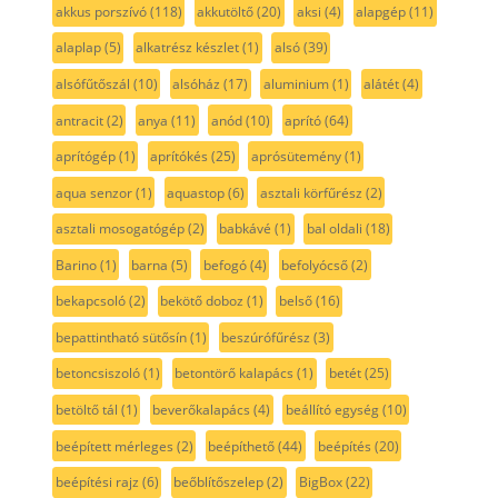
akkus porszívó
(118)
akkutöltő
(20)
aksi
(4)
alapgép
(11)
alaplap
(5)
alkatrész készlet
(1)
alsó
(39)
alsófűtőszál
(10)
alsóház
(17)
aluminium
(1)
alátét
(4)
antracit
(2)
anya
(11)
anód
(10)
aprító
(64)
aprítógép
(1)
aprítókés
(25)
aprósütemény
(1)
aqua senzor
(1)
aquastop
(6)
asztali körfűrész
(2)
asztali mosogatógép
(2)
babkávé
(1)
bal oldali
(18)
Barino
(1)
barna
(5)
befogó
(4)
befolyócső
(2)
bekapcsoló
(2)
bekötő doboz
(1)
belső
(16)
bepattintható sütősín
(1)
beszúrófűrész
(3)
betoncsiszoló
(1)
betontörő kalapács
(1)
betét
(25)
betöltő tál
(1)
beverőkalapács
(4)
beállító egység
(10)
beépített mérleges
(2)
beépíthető
(44)
beépítés
(20)
beépítési rajz
(6)
beőblítőszelep
(2)
BigBox
(22)