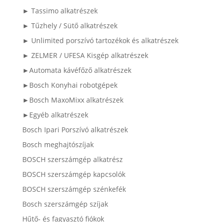
► Tassimo alkatrészek
► Tűzhely / Sütő alkatrészek
► Unlimited porszívó tartozékok és alkatrészek
► ZELMER / UFESA Kisgép alkatrészek
►Automata kávéfőző alkatrészek
►Bosch Konyhai robotgépek
►Bosch MaxoMixx alkatrészek
►Egyéb alkatrészek
Bosch Ipari Porszívó alkatrészek
Bosch meghajtószíjak
BOSCH szerszámgép alkatrész
BOSCH szerszámgép kapcsolók
BOSCH szerszámgép szénkefék
Bosch szerszámgép szíjak
Hűtő- és fagyasztó fiókok