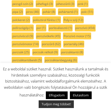
pezsgő szín
(2)
pihefogó
(3)
piheszűrő
(3)
pink
(1)
pipa
(2)
piros
(46)
pohár
(8)
pohártartó
(1)
polc
(51)
polckeret
(2)
polisztirol fűrész
(1)
Poly-v szíj
(12)
polírozógép
(1)
por
(1)
porleválasztó
(1)
porszívó
(454)
porszívócső
(9)
porszívókefe
(45)
Porszívó motor
(15)
porszívómotor
(14)
porszűrő
(62)
portartály
(46)
porzsák
(25)
porzsák nélküli
(9)
porzsáktartó
(8)
porzsáktartóbetét
(5)
porzsáktartóegység
(6)
porzsáktartóidom
(5)
porzsáktartókeret
(8)
Ez a weboldal sütiket használ. Sütiket használunk a tartalmak és
hirdetések személyre szabásához, közösségi funkciók
porzsáktartóvilla
(5)
PowerBrush
(3)
power edition
(1)
biztosításához, valamint weboldalforgalmunk elemzéséhez. A
powerforall
(6)
powermaxx
(1)
prizma
(1)
ProAnimal
(25)
weboldalon való böngészés folytatásával Ön hozzájárul a sütik
profimixx / MUM44/45/46/47/48
(156)
használatához.
Elfogadom
Elutasítom
profimixx / MUM44/45/46/47/48 keverő
(1)
propeller
(3)
Tudjon meg többet!
préselőegység
(14)
PTC
(1)
pumpa
(21)
pálcahőmérő
(1)