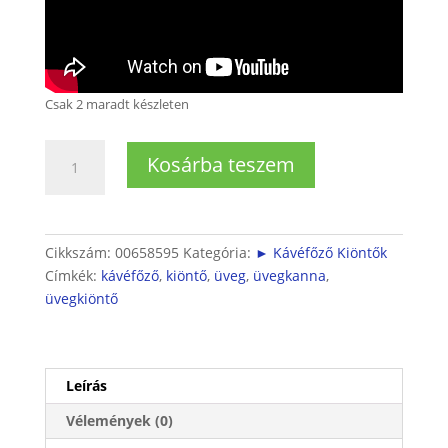
Csak 2 maradt készleten
Bosch
Kosárba teszem
Kávéfőző
kiöntő
mennyiség
Cikkszám:
00658595
Kategória:
► Kávéfőző Kiöntők
Címkék:
kávéfőző
,
kiöntő
,
üveg
,
üvegkanna
,
üvegkiöntő
Leírás
Vélemények (0)