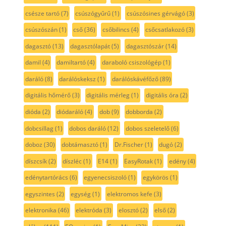
csésze tartó
(7)
csúszógyűrű
(1)
csúszósines gérvágó
(3)
csúszószán
(1)
cső
(36)
csőbilincs
(4)
csőcsatlakozó
(3)
dagasztó
(13)
dagasztólapát
(5)
dagasztószár
(14)
damil
(4)
damiltartó
(4)
daraboló csiszológép
(1)
daráló
(8)
darálóskeksz
(1)
darálóskávéfőző
(89)
digitális hőmérő
(3)
digitális mérleg
(1)
digitális óra
(2)
dióda
(2)
diódaráló
(4)
dob
(9)
dobborda
(2)
dobcsillag
(1)
dobos daráló
(12)
dobos szeletelő
(6)
doboz
(30)
dobtámasztó
(1)
Dr.Fischer
(1)
dugó
(2)
díszcsík
(2)
díszléc
(1)
E14
(1)
EasyRotak
(1)
edény
(4)
edénytartórács
(6)
egyenecsiszoló
(1)
egykörös
(1)
egyszintes
(2)
egység
(1)
elektromos kefe
(3)
elektronika
(46)
elektróda
(3)
elosztó
(2)
első
(2)