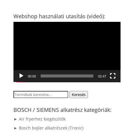
Webshop használati utasítás (videó):
Videólejátszó
00:00
02:47
Keresés
Keresés
a
következőre:
BOSCH / SIEMENS alkatrész kategóriák:
► Air fryerhez kiegészítők
► Bosch bojler alkatrészek (Tronic)