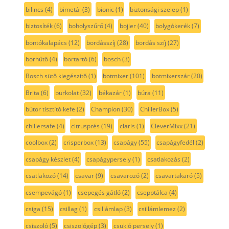
bilincs
(4)
bimetál
(3)
bionic
(1)
biztonsági szelep
(1)
biztosíték
(6)
boholyszűrő
(4)
bojler
(40)
bolygókerék
(7)
bontókalapács
(12)
bordásszíj
(28)
bordás szíj
(27)
borhűtő
(4)
bortartó
(6)
bosch
(3)
Bosch sütő kiegészítő
(1)
botmixer
(101)
botmixerszár
(20)
Brita
(6)
burkolat
(32)
békazár
(1)
búra
(11)
bútor tisztító kefe
(2)
Champion
(30)
ChillerBox
(5)
chillersafe
(4)
citrusprés
(19)
claris
(1)
CleverMixx
(21)
coolbox
(2)
crisperbox
(13)
csapágy
(55)
csapágyfedél
(2)
csapágy készlet
(4)
csapágypersely
(1)
csatlakozás
(2)
csatlakozó
(14)
csavar
(9)
csavarozó
(2)
csavartakaró
(5)
csempevágó
(1)
csepegés gátló
(2)
csepptálca
(4)
csiga
(15)
csillag
(1)
csillámlap
(3)
csillámlemez
(2)
csiszoló
(5)
csiszológép
(3)
csukló persely
(1)