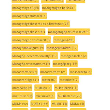
mosogatógép
(326)
mosogatógép-belső
(31)
mosogatógépfűtőszál
(6)
mosogatógépkosarak és alkatrészeik
(74)
mosogatógépkosár
(51)
mosogatógép szűrőkészlet
(3)
mosogatógép szűrőszett
(3)
mosógép
(298)
mosógépablakgumi
(9)
mosógép fűtőszál
(17)
Mosógép leeresztő szivattyú
(10)
mosógépszelep
(2)
Mosógép szivattyúszűrő
(7)
mosógép szíj
(16)
mosószerfedél
(2)
mosószertartó
(25)
mosószárító
(5)
mosószárítógép
(1)
motor
(69)
motorkefe
(7)
motorvédő
(9)
MultiBox
(4)
multifunkciós
(1)
multi mixer
(6)
multimixer
(6)
MultiTalent8
(29)
MUM4
(92)
MUM5
(185)
MUM6
(14)
MUM7
(4)