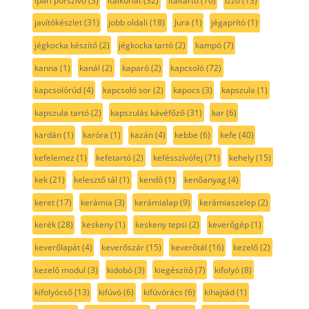
ipari porszívó
(3)
italkorlát
(32)
italtartó
(70)
izzó
(13)
javítókészlet
(31)
jobb oldali
(18)
Jura
(1)
jégaprító
(1)
jégkocka készítő
(2)
jégkocka tartó
(2)
kampó
(7)
kanna
(1)
kanál
(2)
kaparó
(2)
kapcsoló
(72)
kapcsolórúd
(4)
kapcsoló sor
(2)
kapocs
(3)
kapszula
(1)
kapszula tartó
(2)
kapszulás kávéfőző
(31)
kar
(6)
kardán
(1)
karóra
(1)
kazán
(4)
kebbe
(6)
kefe
(40)
kefelemez
(1)
kefetartó
(2)
kefésszívófej
(71)
kehely
(15)
kek
(21)
kelesztő tál
(1)
kendő
(1)
kenőanyag
(4)
keret
(17)
kerámia
(3)
kerámialap
(9)
kerámiaszelep
(2)
kerék
(28)
keskeny
(1)
keskeny tepsi
(2)
keverőgép
(1)
keverőlapát
(4)
keverőszár
(15)
keverőtál
(16)
kezelő
(2)
kezelő modul
(3)
kidobó
(3)
kiegészítő
(7)
kifolyó
(8)
kifolyócső
(13)
kifúvó
(6)
kifúvórács
(6)
kihajtád
(1)