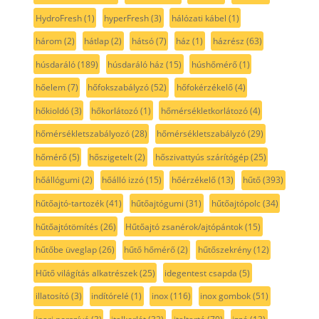
HydroFresh
(1)
hyperFresh
(3)
hálózati kábel
(1)
három
(2)
hátlap
(2)
hátsó
(7)
ház
(1)
házrész
(63)
húsdaráló
(189)
húsdaráló ház
(15)
húshőmérő
(1)
hőelem
(7)
hőfokszabályzó
(52)
hőfokérzékelő
(4)
hőkioldó
(3)
hőkorlátozó
(1)
hőmérsékletkorlátozó
(4)
hőmérsékletszabályozó
(28)
hőmérsékletszabályzó
(29)
hőmérő
(5)
hőszigetelt
(2)
hőszivattyús szárítógép
(25)
hőállógumi
(2)
hőálló izzó
(15)
hőérzékelő
(13)
hűtő
(393)
hűtőajtó-tartozék
(41)
hűtőajtógumi
(31)
hűtőajtópolc
(34)
hűtőajtótömítés
(26)
Hűtőajtó zsanérok/ajtópántok
(15)
hűtőbe üveglap
(26)
hűtő hőmérő
(2)
hűtőszekrény
(12)
Hűtő világítás alkatrészek
(25)
idegentest csapda
(5)
illatosító
(3)
indítórelé
(1)
inox
(116)
inox gombok
(51)