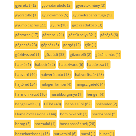
gyerekzár
(2)
gyorsdaraboló
(2)
gyorstokmány
(3)
gyorstöltő
(1)
gyúrókampó
(5)
gyümölcscentrifuga
(12)
gyümölcsprés
(22)
gyűrű
(10)
gáz csatlakozó
(3)
gázrózsa
(17)
gáztepsi
(21)
gáztűzhely
(321)
gázégő
(6)
gégecső
(23)
gépház
(5)
görgő
(12)
gőz
(1)
gőzkivezető
(1)
gőzsütő
(33)
gőzterelő
(2)
gőzállomás
(1)
habkő
(1)
habosító
(2)
habszivacs
(6)
habtárcsa
(1)
habverő
(46)
habverőlapát
(18)
habverőszár
(28)
hajtómű
(34)
halogén lámpa
(4)
hangszigetelő
(4)
harmonikacső
(10)
hasábburgonya
(1)
henger
(4)
hengerkefe
(1)
HEPA
(48)
hepa szűrő
(62)
hollander
(2)
HomeProfessional
(144)
homlokkerék
(3)
hordozható
(5)
horog
(3)
horzsakő
(1)
hosszbordás szíj
(28)
hosszbordásszíj
(16)
hurkatöltő
(6)
huzal
(1)
huzat
(1)