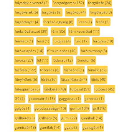
folyadék elvezető
(2)
Forgatógomb
(152)
forgókefe
(24)
forgókerék
(6)
forgókés
(9)
forgókúp
(4)
forgólapát
(3)
forgótányér
(4)
forrázó egység
(6)
Fresh
(1)
fritőz
(3)
funkcióválasztó
(39)
fém
(35)
fém keverőtál
(11)
fémtető
(1)
fésű
(1)
földgáz
(4)
fúró
(17)
fúrógép
(19)
fúrókalapács
(14)
fúró kalapács
(10)
fúrótokmány
(3)
fúvóka
(27)
fül
(11)
fődarab
(12)
főmotor
(6)
főzőlap
(122)
főzőrács
(6)
főzőzóna
(1)
fűnyíró
(52)
fűnyírókés
(6)
fűrész
(6)
fűszellőztető
(4)
fűtés
(40)
fűtéspumpa
(6)
fűtőbetét
(43)
fűtőszál
(51)
fűtőtest
(45)
G9
(2)
gabonaörlő
(13)
gaggenau
(1)
gerenda
(1)
golyós
(1)
golyóscsapágy
(10)
gomb
(104)
grill
(16)
grillbetét
(3)
grillrács
(5)
gumi
(77)
gumibak
(14)
gumicső
(18)
gumiláb
(14)
gyalu
(3)
gyalugép
(1)