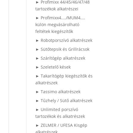
► Profimixx 44/45/46/47/48
tartozékok alkatrészei
► Profimixx4..../MUM4....
külön megvásárolható
feltétek kiegészítők
► Robotporszívó alkatrészek
► Sütőtepsik és Grillrácsok
► Szárítógép alkatrészek
► Szeletelő kések
► Takarítógép kiegészítők és
alkatrészek
► Tassimo alkatrészek
► Tűzhely / Sütő alkatrészek
► Unlimited porszívó
tartozékok és alkatrészek
► ZELMER / UFESA Kisgép
alkatrészek