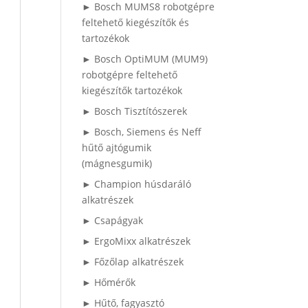
► Bosch MUMS8 robotgépre
feltehető kiegészítők és
tartozékok
► Bosch OptiMUM (MUM9)
robotgépre feltehető
kiegészítők tartozékok
► Bosch Tisztítószerek
► Bosch, Siemens és Neff
hűtő ajtógumik
(mágnesgumik)
► Champion húsdaráló
alkatrészek
► Csapágyak
► ErgoMixx alkatrészek
► Főzőlap alkatrészek
► Hőmérők
► Hűtő, fagyasztó