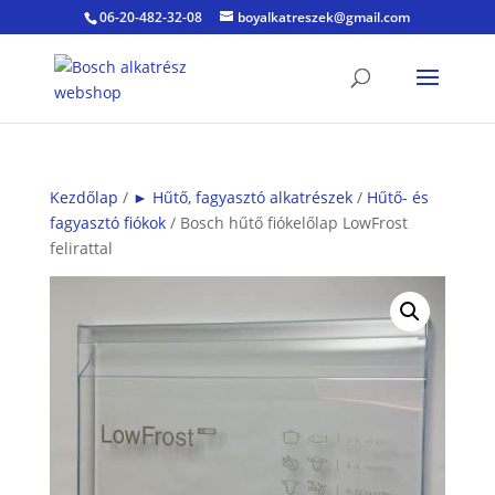
06-20-482-32-08
boyalkatreszek@gmail.com
Kezdőlap
/
► Hűtő, fagyasztó alkatrészek
/
Hűtő- és
fagyasztó fiókok
/ Bosch hűtő fiókelőlap LowFrost
felirattal