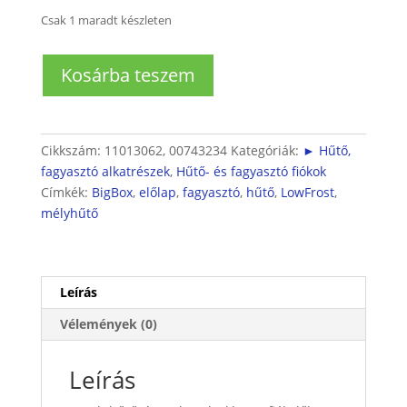
Csak 1 maradt készleten
Bosch
Kosárba teszem
hűtő
fiókelőlap
LowFrost
felirattal
Cikkszám:
11013062, 00743234
Kategóriák:
► Hűtő,
mennyiség
fagyasztó alkatrészek
,
Hűtő- és fagyasztó fiókok
Címkék:
BigBox
,
előlap
,
fagyasztó
,
hűtő
,
LowFrost
,
mélyhűtő
Leírás
Vélemények (0)
Leírás