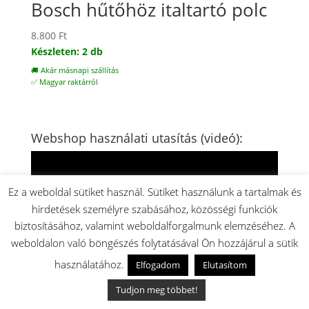
Bosch hűtőhöz italtartó polc
8.800
Ft
Készleten: 2 db
🚚 Akár másnapi szállítás
✅ Magyar raktárról
Webshop használati utasítás (videó):
Videólejátszó
Ez a weboldal sütiket használ. Sütiket használunk a tartalmak és
hirdetések személyre szabásához, közösségi funkciók
biztosításához, valamint weboldalforgalmunk elemzéséhez. A
weboldalon való böngészés folytatásával Ön hozzájárul a sütik
használatához.
Elfogadom
Elutasítom
00:00
02:47
Tudjon meg többet!