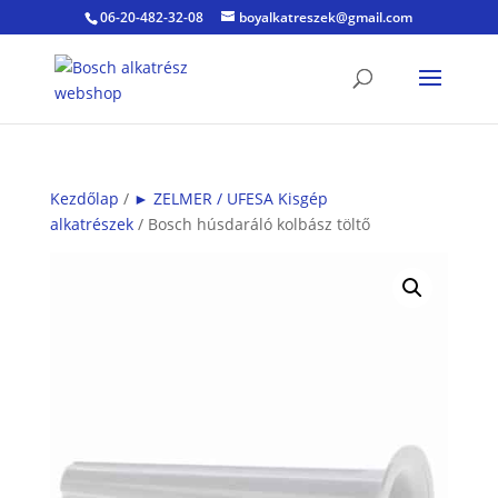
06-20-482-32-08
boyalkatreszek@gmail.com
Kezdőlap
/
► ZELMER / UFESA Kisgép
alkatrészek
/ Bosch húsdaráló kolbász töltő