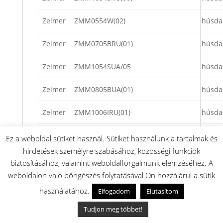
Zelmer
ZMM0554W(02)
húsda
Zelmer
ZMM0705BRU(01)
húsda
Zelmer
ZMM1054SUA/05
húsda
Zelmer
ZMM0805BUA(01)
húsda
Zelmer
ZMM1006IRU(01)
húsda
Zelmer
ZMM1005BRU(02)
húsda
Ez a weboldal sütiket használ. Sütiket használunk a tartalmak és
hirdetések személyre szabásához, közösségi funkciók
Zelmer
Z6865A(00)
húsda
biztosításához, valamint weboldalforgalmunk elemzéséhez. A
weboldalon való böngészés folytatásával Ön hozzájárul a sütik
Zelmer
ZMM0805WRU(02)
húsda
használatához.
Elfogadom
Elutasítom
Zelmer
ZMM1006LRU/05
húsda
Tudjon meg többet!