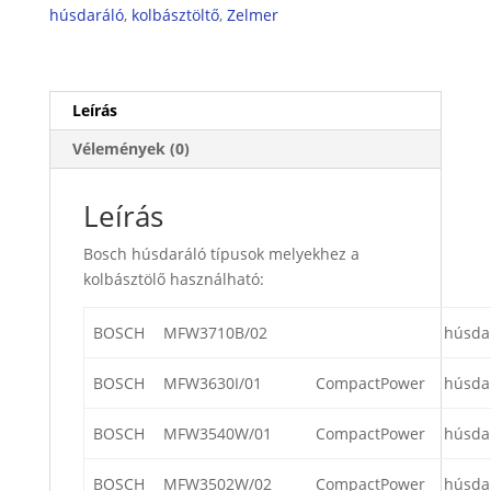
húsdaráló
,
kolbásztöltő
,
Zelmer
Leírás
Vélemények (0)
Leírás
Bosch húsdaráló típusok melyekhez a
kolbásztölő használható:
BOSCH
MFW3710B/02
húsda
BOSCH
MFW3630I/01
CompactPower
húsda
BOSCH
MFW3540W/01
CompactPower
húsda
BOSCH
MFW3502W/02
CompactPower
húsda