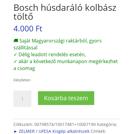
Bosch húsdaráló kolbász
töltő
4.000
Ft
🚚 Saját Magyarországi raktárból, gyors
szállítással
✓ Délig leadott rendelés esetén,
✓ akár a következő munkanapon megérkezhet
a csomag
Készleten
Bosch
Kosárba teszem
húsdaráló
kolbász
töltő
mennyiség
Cikkszám:
00798574/10017481+10007190
Kategória:
► ZELMER / UFESA Kisgép alkatrészek
Címkék: