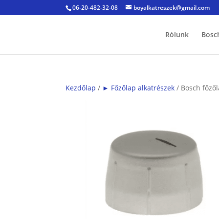
06-20-482-32-08
boyalkatreszek@gmail.com
Rólunk
Bosc
Kezdőlap
/
► Főzőlap alkatrészek
/ Bosch főző