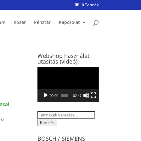
0 Termék
om
Kosár
Pénztár
Kapcsolat
Webshop használati
utasítás (videó):
Videólejátszó
00:00
02:47
ssal
Keresés
 a
a
Keresés
következőre:
BOSCH / SIEMENS