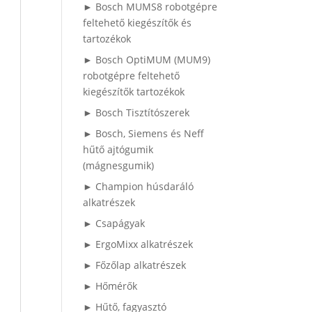
► Bosch MUMS8 robotgépre
feltehető kiegészítők és
tartozékok
► Bosch OptiMUM (MUM9)
robotgépre feltehető
kiegészítők tartozékok
► Bosch Tisztítószerek
► Bosch, Siemens és Neff
hűtő ajtógumik
(mágnesgumik)
► Champion húsdaráló
alkatrészek
► Csapágyak
► ErgoMixx alkatrészek
► Főzőlap alkatrészek
► Hőmérők
► Hűtő, fagyasztó