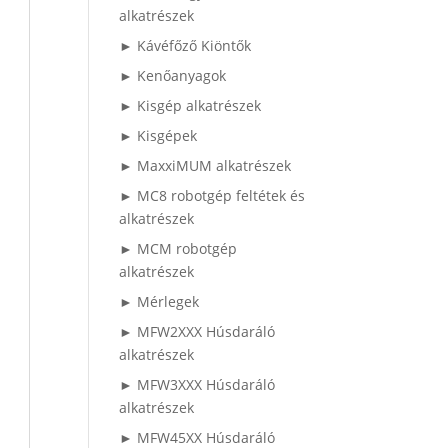
alkatrészek
► Kávéfőző Kiöntők
► Kenőanyagok
► Kisgép alkatrészek
► Kisgépek
► MaxxiMUM alkatrészek
► MC8 robotgép feltétek és
alkatrészek
► MCM robotgép
alkatrészek
► Mérlegek
► MFW2XXX Húsdaráló
alkatrészek
► MFW3XXX Húsdaráló
alkatrészek
► MFW45XX Húsdaráló