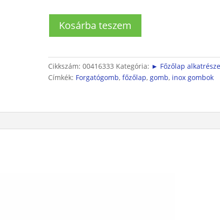
Bosch
Kosárba teszem
főzőlap
forgatógomb
INOX
mennyiség
Cikkszám:
00416333
Kategória:
► Főzőlap alkatrész
Címkék:
Forgatógomb
,
főzőlap
,
gomb
,
inox gombok