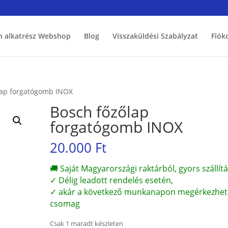
h alkatrész Webshop
Blog
Visszaküldési Szabályzat
Fiók
lap forgatógomb INOX
Bosch főzőlap
forgatógomb INOX
20.000
Ft
🚚 Saját Magyarországi raktárból, gyors szállítá
✓ Délig leadott rendelés esetén,
✓ akár a következő munkanapon megérkezhet
csomag
Csak 1 maradt készleten