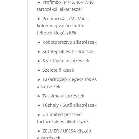
► Profimixx 44/45/46/47/48
tartozékok alkatrészei
► Profimixx4..../MUM4....
külön megvásárolható
feltétek kiegészítők
► Robotporszívó alkatrészek
► Sütőtepsik és Grillrácsok
► Szárítógép alkatrészek
► Szeletelő kések
► Takarítógép kiegészítők és
alkatrészek
► Tassimo alkatrészek
► Tűzhely / Sütő alkatrészek
► Unlimited porszívó
tartozékok és alkatrészek
► ZELMER / UFESA Kisgép
alkatrészek