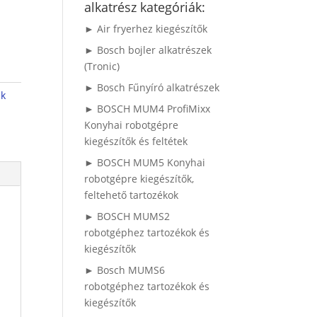
alkatrész kategóriák:
► Air fryerhez kiegészítők
► Bosch bojler alkatrészek
(Tronic)
► Bosch Fűnyíró alkatrészek
ek
► BOSCH MUM4 ProfiMixx
Konyhai robotgépre
kiegészítők és feltétek
► BOSCH MUM5 Konyhai
robotgépre kiegészítők,
feltehető tartozékok
► BOSCH MUMS2
robotgéphez tartozékok és
kiegészítők
► Bosch MUMS6
robotgéphez tartozékok és
kiegészítők