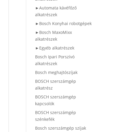
►Automata kávéfőző
alkatrészek
►Bosch Konyhai robotgépek
►Bosch MaxoMixx
alkatrészek
►Egyéb alkatrészek
Bosch Ipari Porszívó
alkatrészek
Bosch meghajtószíjak
BOSCH szerszámgép
alkatrész
BOSCH szerszámgép
kapcsolók
BOSCH szerszámgép
szénkefék
Bosch szerszámgép szíjak