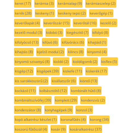
keret
(17)
kerámia
(3)
kerámialap
(9)
kerámiaszelep
(2)
kerék
(28)
keskeny
(1)
keskeny tepsi
(2)
keverőgép
(1)
keverőlapát
(4)
keverőszár
(15)
keverőtál
(16)
kezelő
(2)
kezelő modul
(3)
kidobó
(3)
kiegészítő
(7)
kifolyó
(8)
kifolyócső
(13)
kifúvó
(6)
kifúvórács
(6)
kihajtád
(1)
kihajtás
(8)
kijelző modul
(2)
kilincs
(8)
kinyomó
(4)
kinyomó szivattyú
(8)
kioldó
(2)
kioldógomb
(2)
kisflex
(5)
kisgép
(12)
kisgépek
(39)
kiskefe
(11)
kiskerék
(17)
kis sarokköszörű
(2)
kisállatszőr
(6)
kiöntő
(13)
kockázó
(11)
kolbásztöltő
(12)
kombinált hűtő
(8)
kombináltszívófej
(39)
komplett
(29)
kondenzvíz
(2)
kondenzátor
(8)
konyhagépek
(9)
konzol
(3)
kopó alkatrész készlet
(1)
koronafűtés
(4)
korong
(34)
koszorú fűtőszál
(4)
kosár
(9)
kosáralkatrész
(37)