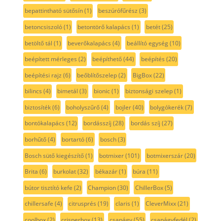
bepattintható sütősín
(1)
beszúrófűrész
(3)
betoncsiszoló
(1)
betontörő kalapács
(1)
betét
(25)
betöltő tál
(1)
beverőkalapács
(4)
beállító egység
(10)
beépített mérleges
(2)
beépíthető
(44)
beépítés
(20)
beépítési rajz
(6)
beőblítőszelep
(2)
BigBox
(22)
bilincs
(4)
bimetál
(3)
bionic
(1)
biztonsági szelep
(1)
biztosíték
(6)
boholyszűrő
(4)
bojler
(40)
bolygókerék
(7)
bontókalapács
(12)
bordásszíj
(28)
bordás szíj
(27)
borhűtő
(4)
bortartó
(6)
bosch
(3)
Bosch sütő kiegészítő
(1)
botmixer
(101)
botmixerszár
(20)
Brita
(6)
burkolat
(32)
békazár
(1)
búra
(11)
bútor tisztító kefe
(2)
Champion
(30)
ChillerBox
(5)
chillersafe
(4)
citrusprés
(19)
claris
(1)
CleverMixx
(21)
coolbox
(2)
crisperbox
(13)
csapágy
(55)
csapágyfedél
(2)