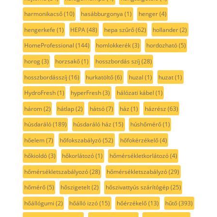
harmonikacső
(10)
hasábburgonya
(1)
henger
(4)
hengerkefe
(1)
HEPA
(48)
hepa szűrő
(62)
hollander
(2)
HomeProfessional
(144)
homlokkerék
(3)
hordozható
(5)
horog
(3)
horzsakő
(1)
hosszbordás szíj
(28)
hosszbordásszíj
(16)
hurkatöltő
(6)
huzal
(1)
huzat
(1)
HydroFresh
(1)
hyperFresh
(3)
hálózati kábel
(1)
három
(2)
hátlap
(2)
hátsó
(7)
ház
(1)
házrész
(63)
húsdaráló
(189)
húsdaráló ház
(15)
húshőmérő
(1)
hőelem
(7)
hőfokszabályzó
(52)
hőfokérzékelő
(4)
hőkioldó
(3)
hőkorlátozó
(1)
hőmérsékletkorlátozó
(4)
hőmérsékletszabályozó
(28)
hőmérsékletszabályzó
(29)
hőmérő
(5)
hőszigetelt
(2)
hőszivattyús szárítógép
(25)
hőállógumi
(2)
hőálló izzó
(15)
hőérzékelő
(13)
hűtő
(393)