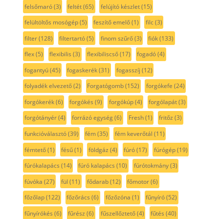
felsőmaró
(3)
feltét
(65)
felújító készlet
(15)
felültöltős mosógép
(5)
feszítő emelő
(1)
filc
(3)
filter
(128)
filtertartó
(5)
finom szűrő
(3)
fiók
(133)
flex
(5)
flexibilis
(3)
flexibiliscső
(17)
fogadó
(4)
fogantyú
(45)
fogaskerék
(31)
fogasszíj
(12)
folyadék elvezető
(2)
Forgatógomb
(152)
forgókefe
(24)
forgókerék
(6)
forgókés
(9)
forgókúp
(4)
forgólapát
(3)
forgótányér
(4)
forrázó egység
(6)
Fresh
(1)
fritőz
(3)
funkcióválasztó
(39)
fém
(35)
fém keverőtál
(11)
fémtető
(1)
fésű
(1)
földgáz
(4)
fúró
(17)
fúrógép
(19)
fúrókalapács
(14)
fúró kalapács
(10)
fúrótokmány
(3)
fúvóka
(27)
fül
(11)
fődarab
(12)
főmotor
(6)
főzőlap
(122)
főzőrács
(6)
főzőzóna
(1)
fűnyíró
(52)
fűnyírókés
(6)
fűrész
(6)
fűszellőztető
(4)
fűtés
(40)