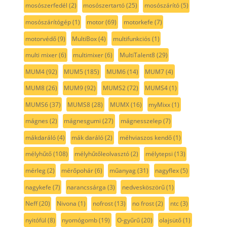
mosószerfedél
(2)
mosószertartó
(25)
mosószárító
(5)
mosószárítógép
(1)
motor
(69)
motorkefe
(7)
motorvédő
(9)
MultiBox
(4)
multifunkciós
(1)
multi mixer
(6)
multimixer
(6)
MultiTalent8
(29)
MUM4
(92)
MUM5
(185)
MUM6
(14)
MUM7
(4)
MUM8
(26)
MUM9
(92)
MUMS2
(72)
MUMS4
(1)
MUMS6
(37)
MUMS8
(28)
MUMX
(16)
myMixx
(1)
mágnes
(2)
mágnesgumi
(27)
mágnesszelep
(7)
mákdaráló
(4)
mák daráló
(2)
méhviaszos kendő
(1)
mélyhűtő
(108)
mélyhűtőleolvasztó
(2)
mélytepsi
(13)
mérleg
(2)
mérőpohár
(6)
műanyag
(31)
nagyflex
(5)
nagykefe
(7)
narancssárga
(3)
nedvesköszörű
(1)
Neff
(20)
Nivona
(1)
nofrost
(13)
no frost
(2)
ntc
(3)
nyitófül
(8)
nyomógomb
(19)
O-gyűrű
(20)
olajsütő
(1)