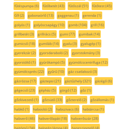
fűtéspumpa
(6)
fűtőbetét
(43)
fűtőszál
(51)
fűtőtest
(45)
G9
(2)
gabonaörlő
(13)
gaggenau
(1)
gerenda
(1)
golyós
(1)
golyóscsapágy
(10)
gomb
(104)
grill
(16)
grillbetét
(3)
grillrács
(5)
gumi
(77)
gumibak
(14)
gumicső
(18)
gumiláb
(14)
gyalu
(3)
gyalugép
(1)
gyerekzár
(2)
gyorsdaraboló
(2)
gyorstokmány
(3)
gyorstöltő
(1)
gyúrókampó
(5)
gyümölcscentrifuga
(12)
gyümölcsprés
(22)
gyűrű
(10)
gáz csatlakozó
(3)
gázrózsa
(17)
gáztepsi
(21)
gáztűzhely
(321)
gázégő
(6)
gégecső
(23)
gépház
(5)
görgő
(12)
gőz
(1)
gőzkivezető
(1)
gőzsütő
(33)
gőzterelő
(2)
gőzállomás
(1)
habkő
(1)
habosító
(2)
habszivacs
(6)
habtárcsa
(1)
habverő
(46)
habverőlapát
(18)
habverőszár
(28)
hajtómű
(34)
halogén lámpa
(4)
hangszigetelő
(4)