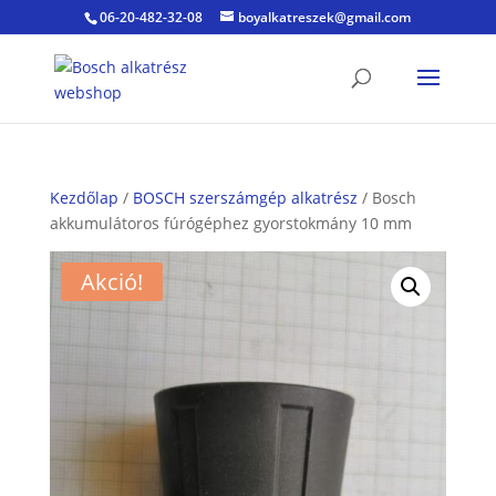
06-20-482-32-08
boyalkatreszek@gmail.com
Kezdőlap
/
BOSCH szerszámgép alkatrész
/ Bosch
akkumulátoros fúrógéphez gyorstokmány 10 mm
Akció!