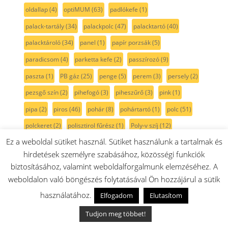
oldallap
(4)
optiMUM
(63)
padlókefe
(1)
palack-tartály
(34)
palackpolc
(47)
palacktartó
(40)
palacktároló
(34)
panel
(1)
papír porzsák
(5)
paradicsom
(4)
parketta kefe
(2)
passzírozó
(9)
paszta
(1)
PB gáz
(25)
penge
(5)
perem
(3)
persely
(2)
pezsgő szín
(2)
pihefogó
(3)
piheszűrő
(3)
pink
(1)
pipa
(2)
piros
(46)
pohár
(8)
pohártartó
(1)
polc
(51)
polckeret
(2)
polisztirol fűrész
(1)
Poly-v szíj
(12)
Ez a weboldal sütiket használ. Sütiket használunk a tartalmak és
polírozógép
(1)
por
(1)
porleválasztó
(1)
porszívó
(454)
hirdetések személyre szabásához, közösségi funkciók
porszívócső
(9)
porszívókefe
(45)
Porszívó motor
(15)
biztosításához, valamint weboldalforgalmunk elemzéséhez. A
porszívómotor
(14)
porszűrő
(62)
portartály
(46)
weboldalon való böngészés folytatásával Ön hozzájárul a sütik
porzsák
(25)
porzsák nélküli
(9)
porzsáktartó
(8)
használatához.
Elfogadom
Elutasítom
porzsáktartóbetét
(5)
porzsáktartóegység
(6)
Tudjon meg többet!
porzsáktartóidom
(5)
porzsáktartókeret
(8)