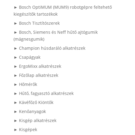
► Bosch OptiMUM (MUM9) robotgépre feltehető
kiegészítők tartozékok
► Bosch Tisztítószerek
► Bosch, Siemens és Neff hűtő ajtógumik
(mágnesgumik)
► Champion húsdaráló alkatrészek
► Csapágyak
► ErgoMixx alkatrészek
► Főzőlap alkatrészek
► Hőmérők
► Hűtő, fagyasztó alkatrészek
► Kávéfőző Kiöntők
► Kenőanyagok
► Kisgép alkatrészek
► Kisgépek