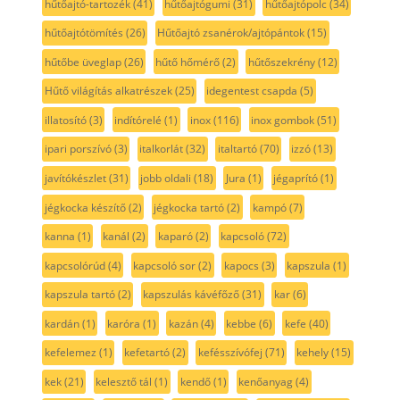
hűtőajtó-tartozék
(41)
hűtőajtógumi
(31)
hűtőajtópolc
(34)
hűtőajtótömítés
(26)
Hűtőajtó zsanérok/ajtópántok
(15)
hűtőbe üveglap
(26)
hűtő hőmérő
(2)
hűtőszekrény
(12)
Hűtő világítás alkatrészek
(25)
idegentest csapda
(5)
illatosító
(3)
indítórelé
(1)
inox
(116)
inox gombok
(51)
ipari porszívó
(3)
italkorlát
(32)
italtartó
(70)
izzó
(13)
javítókészlet
(31)
jobb oldali
(18)
Jura
(1)
jégaprító
(1)
jégkocka készítő
(2)
jégkocka tartó
(2)
kampó
(7)
kanna
(1)
kanál
(2)
kaparó
(2)
kapcsoló
(72)
kapcsolórúd
(4)
kapcsoló sor
(2)
kapocs
(3)
kapszula
(1)
kapszula tartó
(2)
kapszulás kávéfőző
(31)
kar
(6)
kardán
(1)
karóra
(1)
kazán
(4)
kebbe
(6)
kefe
(40)
kefelemez
(1)
kefetartó
(2)
kefésszívófej
(71)
kehely
(15)
kek
(21)
kelesztő tál
(1)
kendő
(1)
kenőanyag
(4)