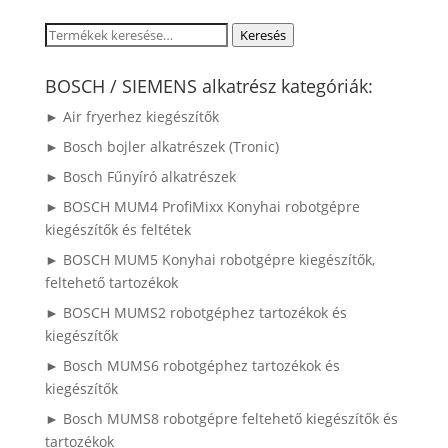
Keresés
Keresés
a
következőre:
BOSCH / SIEMENS alkatrész kategóriák:
► Air fryerhez kiegészítők
► Bosch bojler alkatrészek (Tronic)
► Bosch Fűnyíró alkatrészek
► BOSCH MUM4 ProfiMixx Konyhai robotgépre
kiegészítők és feltétek
► BOSCH MUM5 Konyhai robotgépre kiegészítők,
feltehető tartozékok
► BOSCH MUMS2 robotgéphez tartozékok és
kiegészítők
► Bosch MUMS6 robotgéphez tartozékok és
kiegészítők
► Bosch MUMS8 robotgépre feltehető kiegészítők és
tartozékok