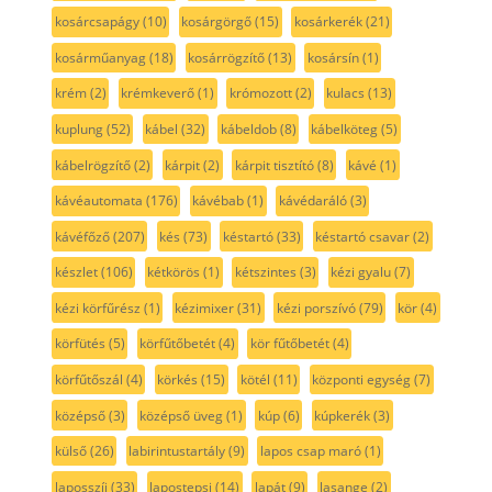
kosárcsapágy
(10)
kosárgörgő
(15)
kosárkerék
(21)
kosárműanyag
(18)
kosárrögzítő
(13)
kosársín
(1)
krém
(2)
krémkeverő
(1)
krómozott
(2)
kulacs
(13)
kuplung
(52)
kábel
(32)
kábeldob
(8)
kábelköteg
(5)
kábelrögzítő
(2)
kárpit
(2)
kárpit tisztító
(8)
kávé
(1)
kávéautomata
(176)
kávébab
(1)
kávédaráló
(3)
kávéfőző
(207)
kés
(73)
késtartó
(33)
késtartó csavar
(2)
készlet
(106)
kétkörös
(1)
kétszintes
(3)
kézi gyalu
(7)
kézi körfűrész
(1)
kézimixer
(31)
kézi porszívó
(79)
kör
(4)
körfütés
(5)
körfűtőbetét
(4)
kör fűtőbetét
(4)
körfűtőszál
(4)
körkés
(15)
kötél
(11)
központi egység
(7)
középső
(3)
középső üveg
(1)
kúp
(6)
kúpkerék
(3)
külső
(26)
labirintustartály
(9)
lapos csap maró
(1)
laposszíj
(33)
lapostepsi
(14)
lapát
(9)
lasange
(2)