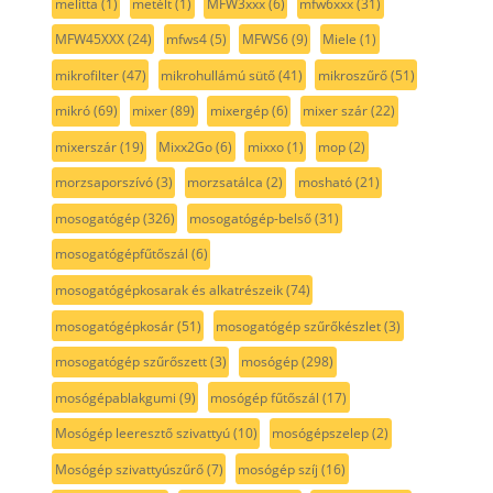
melitta
(1)
metélt
(1)
MFW3xxx
(6)
mfw6xxx
(31)
MFW45XXX
(24)
mfws4
(5)
MFWS6
(9)
Miele
(1)
mikrofilter
(47)
mikrohullámú sütő
(41)
mikroszűrő
(51)
mikró
(69)
mixer
(89)
mixergép
(6)
mixer szár
(22)
mixerszár
(19)
Mixx2Go
(6)
mixxo
(1)
mop
(2)
morzsaporszívó
(3)
morzsatálca
(2)
mosható
(21)
mosogatógép
(326)
mosogatógép-belső
(31)
mosogatógépfűtőszál
(6)
mosogatógépkosarak és alkatrészeik
(74)
mosogatógépkosár
(51)
mosogatógép szűrőkészlet
(3)
mosogatógép szűrőszett
(3)
mosógép
(298)
mosógépablakgumi
(9)
mosógép fűtőszál
(17)
Mosógép leeresztő szivattyú
(10)
mosógépszelep
(2)
Mosógép szivattyúszűrő
(7)
mosógép szíj
(16)