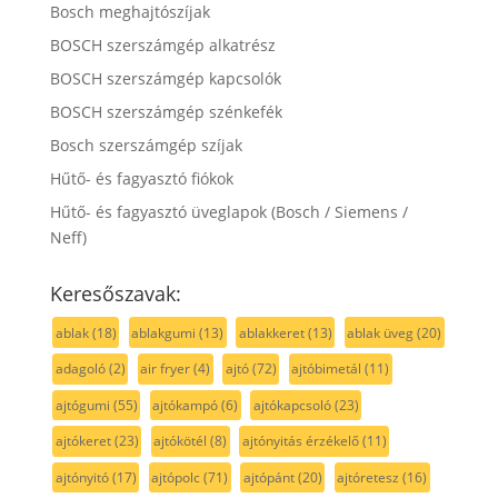
Bosch meghajtószíjak
BOSCH szerszámgép alkatrész
BOSCH szerszámgép kapcsolók
BOSCH szerszámgép szénkefék
Bosch szerszámgép szíjak
Hűtő- és fagyasztó fiókok
Hűtő- és fagyasztó üveglapok (Bosch / Siemens /
Neff)
Keresőszavak:
ablak
(18)
ablakgumi
(13)
ablakkeret
(13)
ablak üveg
(20)
adagoló
(2)
air fryer
(4)
ajtó
(72)
ajtóbimetál
(11)
ajtógumi
(55)
ajtókampó
(6)
ajtókapcsoló
(23)
ajtókeret
(23)
ajtókötél
(8)
ajtónyitás érzékelő
(11)
ajtónyitó
(17)
ajtópolc
(71)
ajtópánt
(20)
ajtóretesz
(16)