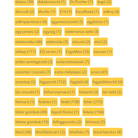
doboz
(30)
dobtámasztó
(1)
Dr.Fischer
(1)
dugó
(2)
díszcsík
(2)
díszléc
(1)
E14
(1)
EasyRotak
(1)
edény
(4)
edénytartórács
(6)
egyenecsiszoló
(1)
egykörös
(1)
egyszintes
(2)
egység
(1)
elektromos kefe
(3)
elektronika
(46)
elektróda
(3)
elosztó
(2)
első
(2)
előlap
(111)
EQ series
(1)
ErgoMixx
(33)
etazser
(1)
etilén semlegesítő
(3)
evőeszközkosár
(7)
excenter csiszoló
(7)
extra mélytepsi
(2)
ezüst
(45)
ezüstlap
(2)
fagyasztó
(152)
fagylalt
(4)
fagylaltkészítő
(6)
fal csiszoló
(1)
falhoronymaró
(1)
falitartó
(3)
fali töltő
(2)
falmaró
(1)
fedeles
(1)
fedél
(158)
fehér
(215)
fehér gombok
(49)
fejező fűrész
(1)
fekete
(194)
fekete gombok
(19)
felfüggesztés
(2)
felmosó
(5)
felső
(36)
felsőfűtőszál
(12)
felsőház
(7)
felső házrész
(8)