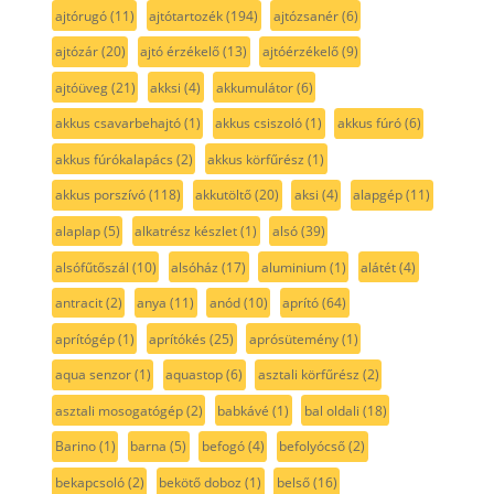
ajtórugó
(11)
ajtótartozék
(194)
ajtózsanér
(6)
ajtózár
(20)
ajtó érzékelő
(13)
ajtóérzékelő
(9)
ajtóüveg
(21)
akksi
(4)
akkumulátor
(6)
akkus csavarbehajtó
(1)
akkus csiszoló
(1)
akkus fúró
(6)
akkus fúrókalapács
(2)
akkus körfűrész
(1)
akkus porszívó
(118)
akkutöltő
(20)
aksi
(4)
alapgép
(11)
alaplap
(5)
alkatrész készlet
(1)
alsó
(39)
alsófűtőszál
(10)
alsóház
(17)
aluminium
(1)
alátét
(4)
antracit
(2)
anya
(11)
anód
(10)
aprító
(64)
aprítógép
(1)
aprítókés
(25)
aprósütemény
(1)
aqua senzor
(1)
aquastop
(6)
asztali körfűrész
(2)
asztali mosogatógép
(2)
babkávé
(1)
bal oldali
(18)
Barino
(1)
barna
(5)
befogó
(4)
befolyócső
(2)
bekapcsoló
(2)
bekötő doboz
(1)
belső
(16)