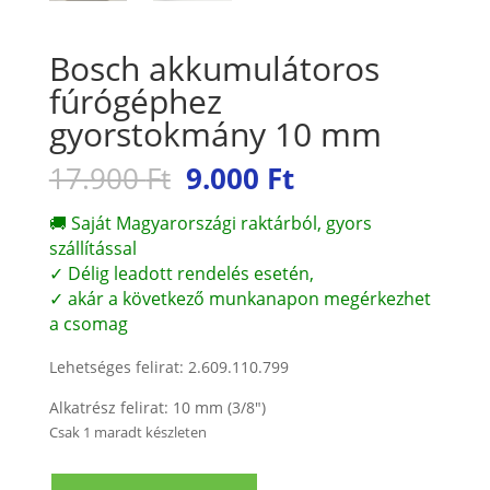
Bosch akkumulátoros
fúrógéphez
gyorstokmány 10 mm
Original
Current
17.900
Ft
9.000
Ft
price
price
was:
is:
🚚 Saját Magyarországi raktárból, gyors
17.900 Ft.
9.000 Ft.
szállítással
✓ Délig leadott rendelés esetén,
✓ akár a következő munkanapon megérkezhet
a csomag
Lehetséges felirat: 2.609.110.799
Alkatrész felirat: 10 mm (3/8″)
Csak 1 maradt készleten
Bosch