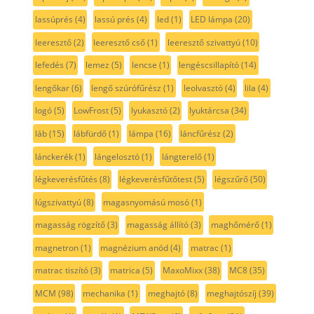
lassúprés
(4)
lassú prés
(4)
led
(1)
LED lámpa
(20)
leeresztő
(2)
leeresztő cső
(1)
leeresztő szivattyú
(10)
lefedés
(7)
lemez
(5)
lencse
(1)
lengéscsillapító
(14)
lengőkar
(6)
lengő szúrófűrész
(1)
leolvasztó
(4)
lila
(4)
logó
(5)
LowFrost
(5)
lyukasztó
(2)
lyuktárcsa
(34)
láb
(15)
lábfürdő
(1)
lámpa
(16)
láncfűrész
(2)
lánckerék
(1)
lángelosztó
(1)
lángterelő
(1)
légkeverésfűtés
(8)
légkeverésfűtőtest
(5)
légszűrő
(50)
lúgszivattyú
(8)
magasnyomású mosó
(1)
magasság rögzítő
(3)
magasság állító
(3)
maghőmérő
(1)
magnetron
(1)
magnézium anód
(4)
matrac
(1)
matrac tiszító
(3)
matrica
(5)
MaxoMixx
(38)
MC8
(35)
MCM
(98)
mechanika
(1)
meghajtó
(8)
meghajtószíj
(39)