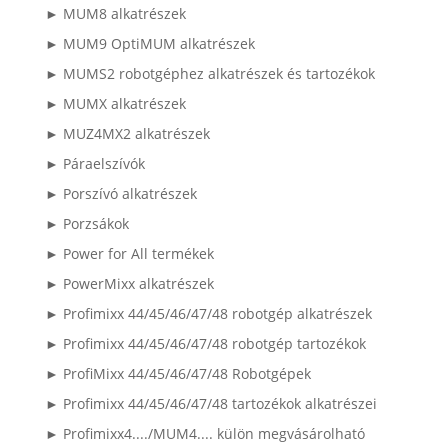
► MUM8 alkatrészek
► MUM9 OptiMUM alkatrészek
► MUMS2 robotgéphez alkatrészek és tartozékok
► MUMX alkatrészek
► MUZ4MX2 alkatrészek
► Páraelszívók
► Porszívó alkatrészek
► Porzsákok
► Power for All termékek
► PowerMixx alkatrészek
► Profimixx 44/45/46/47/48 robotgép alkatrészek
► Profimixx 44/45/46/47/48 robotgép tartozékok
► ProfiMixx 44/45/46/47/48 Robotgépek
► Profimixx 44/45/46/47/48 tartozékok alkatrészei
► Profimixx4..../MUM4.... külön megvásárolható