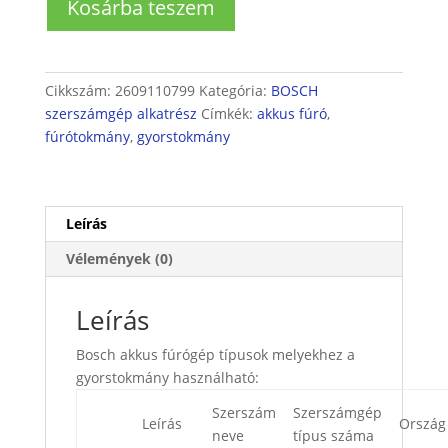
Kosárba teszem
akkumulátoros
fúrógéphez
gyorstokmány
10
Cikkszám:
2609110799
Kategória:
BOSCH
mm
szerszámgép alkatrész
Címkék:
akkus fúró
,
mennyiség
fúrótokmány
,
gyorstokmány
Leírás
Vélemények (0)
Leírás
Bosch akkus fúrógép típusok melyekhez a
gyorstokmány használható:
Szerszám
Szerszámgép
Leírás
Ország
neve
típus száma