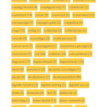
csapágy készlet
(4)
csapágypersely
(1)
csatlakozás
(2)
csatlakozó
(14)
csavar
(9)
csavarozó
(2)
csavartakaró
(5)
csempevágó
(1)
csepegés gátló
(2)
csepptálca
(4)
csiga
(15)
csillag
(1)
csillámlap
(3)
csillámlemez
(2)
csiszoló
(5)
csiszológép
(3)
csukló persely
(1)
csésze tartó
(7)
csúszógyűrű
(1)
csúszósines gérvágó
(3)
csúszószán
(1)
cső
(36)
csőbilincs
(4)
csőcsatlakozó
(3)
dagasztó
(13)
dagasztólapát
(5)
dagasztószár
(14)
damil
(4)
damiltartó
(4)
daraboló csiszológép
(1)
daráló
(8)
darálóskeksz
(1)
darálóskávéfőző
(89)
digitális hőmérő
(3)
digitális mérleg
(1)
digitális óra
(2)
dióda
(2)
diódaráló
(4)
dob
(9)
dobborda
(2)
dobcsillag
(1)
dobos daráló
(12)
dobos szeletelő
(6)