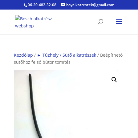
06-20-482-32-08
boyalkatreszek@gmail.com
Kezdőlap
/
► Tűzhely / Sütő alkatrészek
/ Beépíthető
sütőhöz felső bútor tömítés