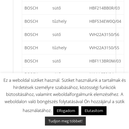
BOSCH
sütő
HBF214BB0R/03
BOSCH
tűzhely
HBF534EW0Q/04
BOSCH
sütő
VVH22A3150/56
BOSCH
tűzhely
VVH22A3150/55
BOSCH
sütő
HBF113BR0M/03
BOSCH
sütő
JH11AC50/04
Ez a weboldal sütiket használ. Sütiket használunk a tartalmak és
hirdetések személyre szabásához, közösségi funkciók
BOSCH
sütő
HBF514BW0T/02
biztosításához, valamint weboldalforgalmunk elemzéséhez. A
BOSCH
tűzhely
HHF313BR0B/02
weboldalon való böngészés folytatásával Ön hozzájárul a sütik
használatához.
Elfogadom
Elutasítom
BOSCH
sütő
HBF113BR0M/02
Tudjon meg többet!
BOSCH
sütő
PH10M40X0/01