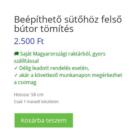
Beépíthető sütőhöz felső
bútor tömítés
2.500
Ft
🚚 Saját Magyarországi raktárból, gyors
szállítással
✓ Délig leadott rendelés esetén,
✓ akár a következő munkanapon megérkezhet
a csomag
Hossza: 58 cm
Csak 1 maradt készleten
Beépíthető
Kosárba teszem
sütőhöz
felső
bútor