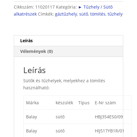
tömítés
Cikkszám:
11020117
Kategória:
► Tűzhely / Sütő
mennyiség
alkatrészek
Címkék:
gáztűzhely
,
sütő
,
tömítés
,
tűzhely
Leírás
Vélemények (0)
Leírás
Sütők és tűzhelyek, melyekhez a tömítés
használható:
Márka
készülék
Típus
E-Nr szám
Balay
sütő
HBJ354ES0/09
Balay
sütő
HIJ517YB1R/01