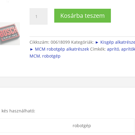
MCM
Kosárba teszem
robotgéphez
aprító
kés
mennyiség
Cikkszám:
00618099
Kategóriák:
► Kisgép alkatrész
► MCM robotgép alkatrészek
Címkék:
aprító
,
aprító
MCM
,
robotgép
 kés használható:
robotgép