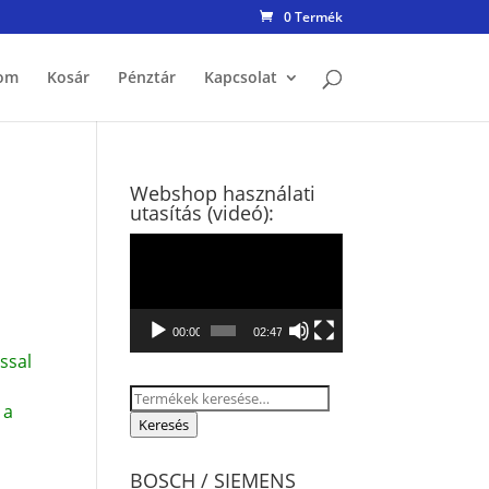
0 Termék
om
Kosár
Pénztár
Kapcsolat
Webshop használati
utasítás (videó):
ó
Videólejátszó
00:00
02:47
ssal
Keresés
 a
a
Keresés
következőre:
BOSCH / SIEMENS