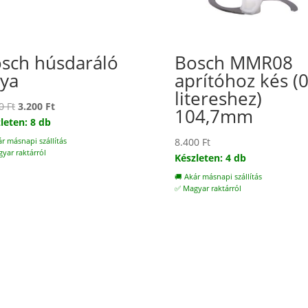
sch húsdaráló
Bosch MMR08
ya
aprítóhoz kés (0
litereshez)
Original
Current
00
Ft
3.200
Ft
104,7mm
price
price
leten: 8 db
was:
is:
8.400
Ft
ár másnapi szállítás
4.900 Ft.
3.200 Ft.
yar raktárról
Készleten: 4 db
🚚 Akár másnapi szállítás
✅ Magyar raktárról