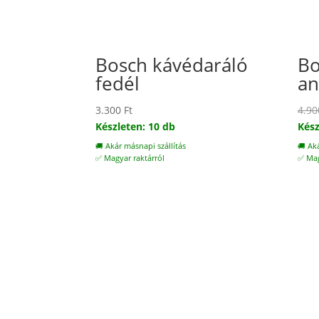
Bosch kávédaráló
Bo
fedél
an
3.300
Ft
4.9
Készleten: 10 db
Kész
🚚 Akár másnapi szállítás
🚚 Ak
✅ Magyar raktárról
✅ Mag