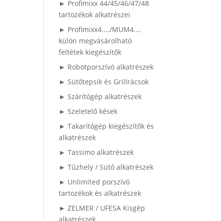
► Profimixx 44/45/46/47/48
tartozékok alkatrészei
► Profimixx4..../MUM4....
külön megvásárolható
feltétek kiegészítők
► Robotporszívó alkatrészek
► Sütőtepsik és Grillrácsok
► Szárítógép alkatrészek
► Szeletelő kések
► Takarítógép kiegészítők és
alkatrészek
► Tassimo alkatrészek
► Tűzhely / Sütő alkatrészek
► Unlimited porszívó
tartozékok és alkatrészek
► ZELMER / UFESA Kisgép
alkatrészek