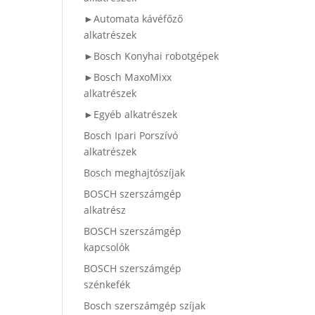
►Automata kávéfőző
alkatrészek
►Bosch Konyhai robotgépek
►Bosch MaxoMixx
alkatrészek
►Egyéb alkatrészek
Bosch Ipari Porszívó
alkatrészek
Bosch meghajtószíjak
BOSCH szerszámgép
alkatrész
BOSCH szerszámgép
kapcsolók
BOSCH szerszámgép
szénkefék
Bosch szerszámgép szíjak