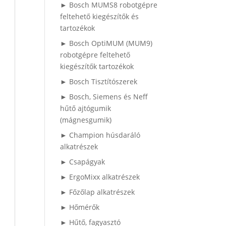
► Bosch MUMS8 robotgépre
feltehető kiegészítők és
tartozékok
► Bosch OptiMUM (MUM9)
robotgépre feltehető
kiegészítők tartozékok
► Bosch Tisztítószerek
► Bosch, Siemens és Neff
hűtő ajtógumik
(mágnesgumik)
► Champion húsdaráló
alkatrészek
► Csapágyak
► ErgoMixx alkatrészek
► Főzőlap alkatrészek
► Hőmérők
► Hűtő, fagyasztó