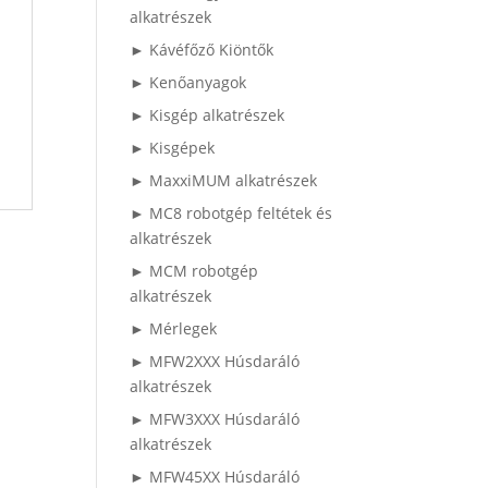
alkatrészek
► Kávéfőző Kiöntők
► Kenőanyagok
► Kisgép alkatrészek
► Kisgépek
► MaxxiMUM alkatrészek
► MC8 robotgép feltétek és
alkatrészek
► MCM robotgép
alkatrészek
► Mérlegek
► MFW2XXX Húsdaráló
alkatrészek
► MFW3XXX Húsdaráló
alkatrészek
► MFW45XX Húsdaráló