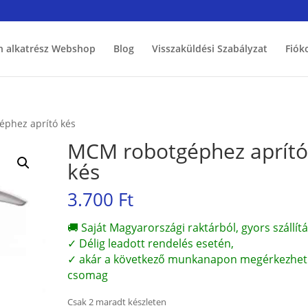
h alkatrész Webshop
Blog
Visszaküldési Szabályzat
Fiók
phez aprító kés
MCM robotgéphez aprít
kés
3.700
Ft
🚚 Saját Magyarországi raktárból, gyors szállítá
✓ Délig leadott rendelés esetén,
✓ akár a következő munkanapon megérkezhet
csomag
Csak 2 maradt készleten