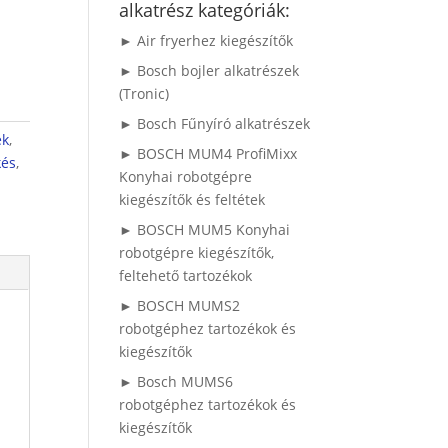
alkatrész kategóriák:
► Air fryerhez kiegészítők
► Bosch bojler alkatrészek
(Tronic)
► Bosch Fűnyíró alkatrészek
ek
,
► BOSCH MUM4 ProfiMixx
kés
,
Konyhai robotgépre
kiegészítők és feltétek
► BOSCH MUM5 Konyhai
robotgépre kiegészítők,
feltehető tartozékok
► BOSCH MUMS2
robotgéphez tartozékok és
kiegészítők
► Bosch MUMS6
robotgéphez tartozékok és
kiegészítők