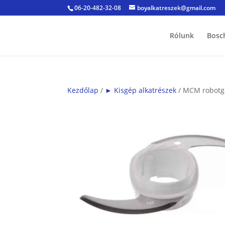
06-20-482-32-08
boyalkatreszek@gmail.com
Rólunk
Bosc
Kezdőlap
/
► Kisgép alkatrészek
/ MCM robotgé