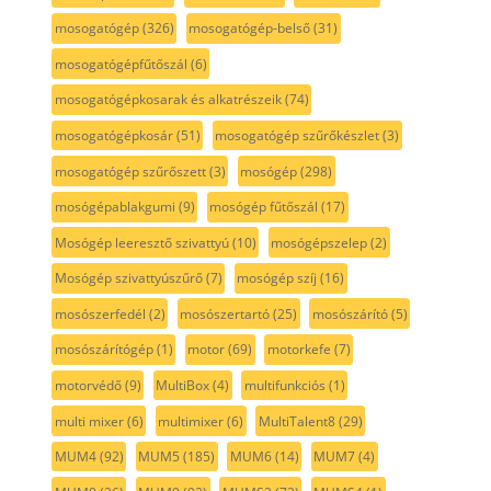
mosogatógép
(326)
mosogatógép-belső
(31)
mosogatógépfűtőszál
(6)
mosogatógépkosarak és alkatrészeik
(74)
mosogatógépkosár
(51)
mosogatógép szűrőkészlet
(3)
mosogatógép szűrőszett
(3)
mosógép
(298)
mosógépablakgumi
(9)
mosógép fűtőszál
(17)
Mosógép leeresztő szivattyú
(10)
mosógépszelep
(2)
Mosógép szivattyúszűrő
(7)
mosógép szíj
(16)
mosószerfedél
(2)
mosószertartó
(25)
mosószárító
(5)
mosószárítógép
(1)
motor
(69)
motorkefe
(7)
motorvédő
(9)
MultiBox
(4)
multifunkciós
(1)
multi mixer
(6)
multimixer
(6)
MultiTalent8
(29)
MUM4
(92)
MUM5
(185)
MUM6
(14)
MUM7
(4)