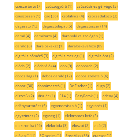
csésze tartó
(7)
csúszógyűrű
(1)
csúszósines gérvágó
(3)
csúszószán
(1)
cső
(36)
csőbilincs
(4)
csőcsatlakozó
(3)
dagasztó
(13)
dagasztólapát
(5)
dagasztószár
(14)
damil
(4)
damiltartó
(4)
daraboló csiszológép
(1)
daráló
(8)
darálóskeksz
(1)
darálóskávéfőző
(89)
digitális hőmérő
(3)
digitális mérleg
(1)
digitális óra
(2)
dióda
(2)
diódaráló
(4)
dob
(9)
dobborda
(2)
dobcsillag
(1)
dobos daráló
(12)
dobos szeletelő
(6)
doboz
(30)
dobtámasztó
(1)
Dr.Fischer
(1)
dugó
(2)
díszcsík
(2)
díszléc
(1)
E14
(1)
EasyRotak
(1)
edény
(4)
edénytartórács
(6)
egyenecsiszoló
(1)
egykörös
(1)
egyszintes
(2)
egység
(1)
elektromos kefe
(3)
elektronika
(46)
elektróda
(3)
elosztó
(2)
első
(2)
előlap
(111)
EQ series
(1)
ErgoMixx
(33)
etazser
(1)