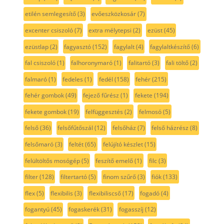
etilén semlegesítő
(3)
evőeszközkosár
(7)
excenter csiszoló
(7)
extra mélytepsi
(2)
ezüst
(45)
ezüstlap
(2)
fagyasztó
(152)
fagylalt
(4)
fagylaltkészítő
(6)
fal csiszoló
(1)
falhoronymaró
(1)
falitartó
(3)
fali töltő
(2)
falmaró
(1)
fedeles
(1)
fedél
(158)
fehér
(215)
fehér gombok
(49)
fejező fűrész
(1)
fekete
(194)
fekete gombok
(19)
felfüggesztés
(2)
felmosó
(5)
felső
(36)
felsőfűtőszál
(12)
felsőház
(7)
felső házrész
(8)
felsőmaró
(3)
feltét
(65)
felújító készlet
(15)
felültöltős mosógép
(5)
feszítő emelő
(1)
filc
(3)
filter
(128)
filtertartó
(5)
finom szűrő
(3)
fiók
(133)
flex
(5)
flexibilis
(3)
flexibiliscső
(17)
fogadó
(4)
fogantyú
(45)
fogaskerék
(31)
fogasszíj
(12)