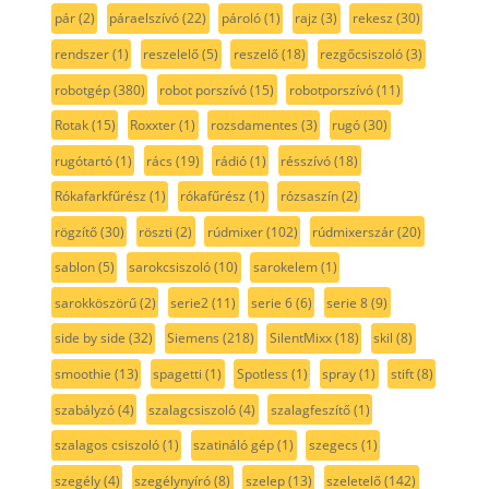
pár
(2)
páraelszívó
(22)
pároló
(1)
rajz
(3)
rekesz
(30)
rendszer
(1)
reszelelő
(5)
reszelő
(18)
rezgőcsiszoló
(3)
robotgép
(380)
robot porszívó
(15)
robotporszívó
(11)
Rotak
(15)
Roxxter
(1)
rozsdamentes
(3)
rugó
(30)
rugótartó
(1)
rács
(19)
rádió
(1)
résszívó
(18)
Rókafarkfűrész
(1)
rókafűrész
(1)
rózsaszín
(2)
rögzítő
(30)
röszti
(2)
rúdmixer
(102)
rúdmixerszár
(20)
sablon
(5)
sarokcsiszoló
(10)
sarokelem
(1)
sarokköszörű
(2)
serie2
(11)
serie 6
(6)
serie 8
(9)
side by side
(32)
Siemens
(218)
SilentMixx
(18)
skil
(8)
smoothie
(13)
spagetti
(1)
Spotless
(1)
spray
(1)
stift
(8)
szabályzó
(4)
szalagcsiszoló
(4)
szalagfeszítő
(1)
szalagos csiszoló
(1)
szatináló gép
(1)
szegecs
(1)
szegély
(4)
szegélynyíró
(8)
szelep
(13)
szeletelő
(142)