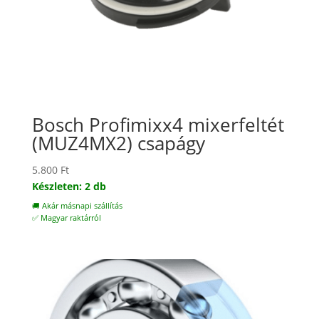
Bosch Profimixx4 mixerfeltét
(MUZ4MX2) csapágy
5.800
Ft
Készleten: 2 db
🚚 Akár másnapi szállítás
✅ Magyar raktárról