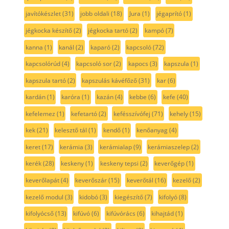
javítókészlet
(31)
jobb oldali
(18)
Jura
(1)
jégaprító
(1)
jégkocka készítő
(2)
jégkocka tartó
(2)
kampó
(7)
kanna
(1)
kanál
(2)
kaparó
(2)
kapcsoló
(72)
kapcsolórúd
(4)
kapcsoló sor
(2)
kapocs
(3)
kapszula
(1)
kapszula tartó
(2)
kapszulás kávéfőző
(31)
kar
(6)
kardán
(1)
karóra
(1)
kazán
(4)
kebbe
(6)
kefe
(40)
kefelemez
(1)
kefetartó
(2)
kefésszívófej
(71)
kehely
(15)
kek
(21)
kelesztő tál
(1)
kendő
(1)
kenőanyag
(4)
keret
(17)
kerámia
(3)
kerámialap
(9)
kerámiaszelep
(2)
kerék
(28)
keskeny
(1)
keskeny tepsi
(2)
keverőgép
(1)
keverőlapát
(4)
keverőszár
(15)
keverőtál
(16)
kezelő
(2)
kezelő modul
(3)
kidobó
(3)
kiegészítő
(7)
kifolyó
(8)
kifolyócső
(13)
kifúvó
(6)
kifúvórács
(6)
kihajtád
(1)