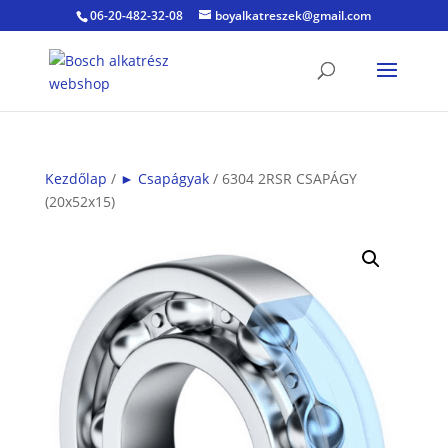
06-20-482-32-08
boyalkatreszek@gmail.com
Kezdőlap
/
► Csapágyak
/ 6304 2RSR CSAPÁGY
(20x52x15)