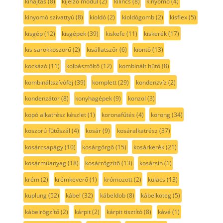
kihajtás
(8)
kijelző modul
(2)
kilincs
(8)
kinyomó
(4)
kinyomó szivattyú
(8)
kioldó
(2)
kioldógomb
(2)
kisflex
(5)
kisgép
(12)
kisgépek
(39)
kiskefe
(11)
kiskerék
(17)
kis sarokköszörű
(2)
kisállatszőr
(6)
kiöntő
(13)
kockázó
(11)
kolbásztöltő
(12)
kombinált hűtő
(8)
kombináltszívófej
(39)
komplett
(29)
kondenzvíz
(2)
kondenzátor
(8)
konyhagépek
(9)
konzol
(3)
kopó alkatrész készlet
(1)
koronafűtés
(4)
korong
(34)
koszorú fűtőszál
(4)
kosár
(9)
kosáralkatrész
(37)
kosárcsapágy
(10)
kosárgörgő
(15)
kosárkerék
(21)
kosárműanyag
(18)
kosárrögzítő
(13)
kosársín
(1)
krém
(2)
krémkeverő
(1)
krómozott
(2)
kulacs
(13)
kuplung
(52)
kábel
(32)
kábeldob
(8)
kábelköteg
(5)
kábelrögzítő
(2)
kárpit
(2)
kárpit tisztító
(8)
kávé
(1)