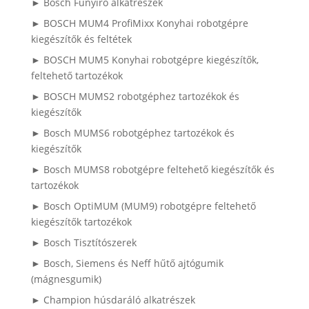
► Bosch Fűnyíró alkatrészek
► BOSCH MUM4 ProfiMixx Konyhai robotgépre
kiegészítők és feltétek
► BOSCH MUM5 Konyhai robotgépre kiegészítők,
feltehető tartozékok
► BOSCH MUMS2 robotgéphez tartozékok és
kiegészítők
► Bosch MUMS6 robotgéphez tartozékok és
kiegészítők
► Bosch MUMS8 robotgépre feltehető kiegészítők és
tartozékok
► Bosch OptiMUM (MUM9) robotgépre feltehető
kiegészítők tartozékok
► Bosch Tisztítószerek
► Bosch, Siemens és Neff hűtő ajtógumik
(mágnesgumik)
► Champion húsdaráló alkatrészek