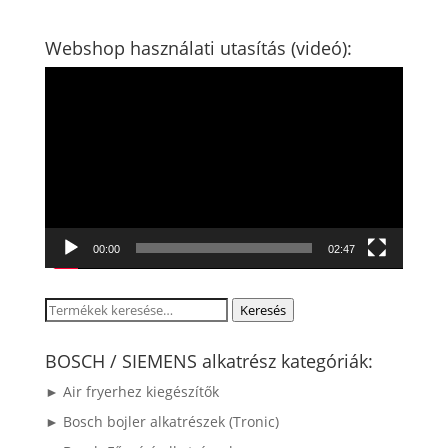
Webshop használati utasítás (videó):
Videólejátszó
00:00
02:47
Keresés
Keresés
a
következőre:
BOSCH / SIEMENS alkatrész kategóriák:
► Air fryerhez kiegészítők
► Bosch bojler alkatrészek (Tronic)