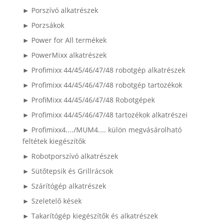
► Porszívó alkatrészek
► Porzsákok
► Power for All termékek
► PowerMixx alkatrészek
► Profimixx 44/45/46/47/48 robotgép alkatrészek
► Profimixx 44/45/46/47/48 robotgép tartozékok
► ProfiMixx 44/45/46/47/48 Robotgépek
► Profimixx 44/45/46/47/48 tartozékok alkatrészei
► Profimixx4..../MUM4.... külön megvásárolható
feltétek kiegészítők
► Robotporszívó alkatrészek
► Sütőtepsik és Grillrácsok
► Szárítógép alkatrészek
► Szeletelő kések
► Takarítógép kiegészítők és alkatrészek