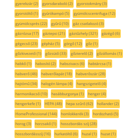
gyerekzár
(2)
gyorsdaraboló
(2)
gyorstokmány
(3)
gyorstöltő
(1)
gyúrókampó
(5)
gyümölcscentrifuga
(12)
gyümölcsprés
(22)
gyűrű
(10)
gáz csatlakozó
(3)
gázrózsa
(17)
gáztepsi
(21)
gáztűzhely
(321)
gázégő
(6)
gégecső
(23)
gépház
(5)
görgő
(12)
gőz
(1)
gőzkivezető
(1)
gőzsütő
(33)
gőzterelő
(2)
gőzállomás
(1)
habkő
(1)
habosító
(2)
habszivacs
(6)
habtárcsa
(1)
habverő
(46)
habverőlapát
(18)
habverőszár
(28)
hajtómű
(34)
halogén lámpa
(4)
hangszigetelő
(4)
harmonikacső
(10)
hasábburgonya
(1)
henger
(4)
hengerkefe
(1)
HEPA
(48)
hepa szűrő
(62)
hollander
(2)
HomeProfessional
(144)
homlokkerék
(3)
hordozható
(5)
horog
(3)
horzsakő
(1)
hosszbordás szíj
(28)
hosszbordásszíj
(16)
hurkatöltő
(6)
huzal
(1)
huzat
(1)