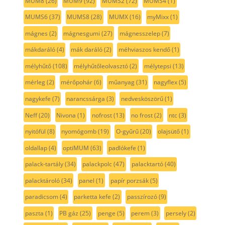
MUM8
(26)
MUM9
(92)
MUMS2
(72)
MUMS4
(1)
MUMS6
(37)
MUMS8
(28)
MUMX
(16)
myMixx
(1)
mágnes
(2)
mágnesgumi
(27)
mágnesszelep
(7)
mákdaráló
(4)
mák daráló
(2)
méhviaszos kendő
(1)
mélyhűtő
(108)
mélyhűtőleolvasztó
(2)
mélytepsi
(13)
mérleg
(2)
mérőpohár
(6)
műanyag
(31)
nagyflex
(5)
nagykefe
(7)
narancssárga
(3)
nedvesköszörű
(1)
Neff
(20)
Nivona
(1)
nofrost
(13)
no frost
(2)
ntc
(3)
nyitófül
(8)
nyomógomb
(19)
O-gyűrű
(20)
olajsütő
(1)
oldallap
(4)
optiMUM
(63)
padlókefe
(1)
palack-tartály
(34)
palackpolc
(47)
palacktartó
(40)
palacktároló
(34)
panel
(1)
papír porzsák
(5)
paradicsom
(4)
parketta kefe
(2)
passzírozó
(9)
paszta
(1)
PB gáz
(25)
penge
(5)
perem
(3)
persely
(2)