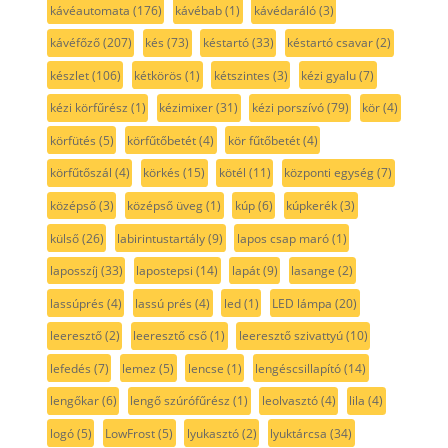
kávéautomata
(176)
kávébab
(1)
kávédaráló
(3)
kávéfőző
(207)
kés
(73)
késtartó
(33)
késtartó csavar
(2)
készlet
(106)
kétkörös
(1)
kétszintes
(3)
kézi gyalu
(7)
kézi körfűrész
(1)
kézimixer
(31)
kézi porszívó
(79)
kör
(4)
körfütés
(5)
körfűtőbetét
(4)
kör fűtőbetét
(4)
körfűtőszál
(4)
körkés
(15)
kötél
(11)
központi egység
(7)
középső
(3)
középső üveg
(1)
kúp
(6)
kúpkerék
(3)
külső
(26)
labirintustartály
(9)
lapos csap maró
(1)
laposszíj
(33)
lapostepsi
(14)
lapát
(9)
lasange
(2)
lassúprés
(4)
lassú prés
(4)
led
(1)
LED lámpa
(20)
leeresztő
(2)
leeresztő cső
(1)
leeresztő szivattyú
(10)
lefedés
(7)
lemez
(5)
lencse
(1)
lengéscsillapító
(14)
lengőkar
(6)
lengő szúrófűrész
(1)
leolvasztó
(4)
lila
(4)
logó
(5)
LowFrost
(5)
lyukasztó
(2)
lyuktárcsa
(34)