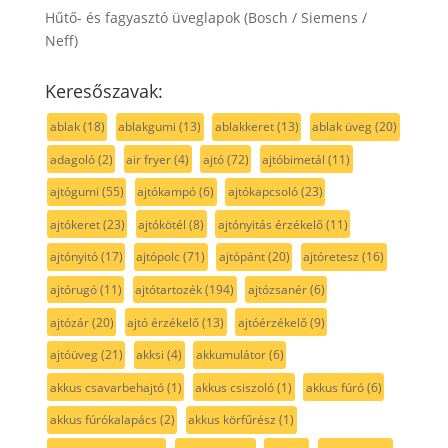
Hűtő- és fagyasztó üveglapok (Bosch / Siemens /
Neff)
Keresőszavak:
ablak
(18)
ablakgumi
(13)
ablakkeret
(13)
ablak üveg
(20)
adagoló
(2)
air fryer
(4)
ajtó
(72)
ajtóbimetál
(11)
ajtógumi
(55)
ajtókampó
(6)
ajtókapcsoló
(23)
ajtókeret
(23)
ajtókötél
(8)
ajtónyitás érzékelő
(11)
ajtónyitó
(17)
ajtópolc
(71)
ajtópánt
(20)
ajtóretesz
(16)
ajtórugó
(11)
ajtótartozék
(194)
ajtózsanér
(6)
ajtózár
(20)
ajtó érzékelő
(13)
ajtóérzékelő
(9)
ajtóüveg
(21)
akksi
(4)
akkumulátor
(6)
akkus csavarbehajtó
(1)
akkus csiszoló
(1)
akkus fúró
(6)
akkus fúrókalapács
(2)
akkus körfűrész
(1)