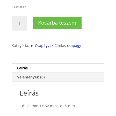
Készleten
6304
Kosárba teszem
2RSR
CSAPÁGY
(20x52x15)
mennyiség
Kategória:
► Csapágyak
Címke:
csapágy
Leírás
Vélemények (0)
Leírás
d: 20 mm, D: 52 mm, B: 15 mm