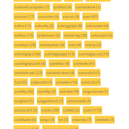
szeletelő propeller
(7)
szellőző
(4)
szemeskávé
(1)
szenzor
(17)
szerszám
(6)
szervíz
(9)
szett
(47)
szikra
(11)
szikrafej
(2)
szikragyűjtó
(8)
szikráztató
(6)
szilikon
(13)
szilikonzsír
(2)
szimering
(28)
szitaszűrő
(5)
szivattyú
(29)
szivattyúház
(4)
szán
(4)
szárny
(3)
szárítógép
(106)
szárítógépajtó
(13)
szárítógép szíj
(15)
szárítógépszűrő
(4)
szénfilter
(4)
szénkefe
(41)
szénkefe pár
(22)
szénkefe tartó
(4)
szénszűrő
(1)
Szíj
(25)
szíjfeszítő
(3)
színtelen
(10)
szívócső
(7)
szívófej
(92)
szórófej
(3)
szórókar
(9)
szögcsiszoló
(1)
szögfúró
(1)
szögpolírozó
(1)
szöszszedő
(3)
szöszszűrő
(5)
szürke
(36)
szűkítő
(2)
szűrő
(175)
szűrőtartó
(6)
sárga
(3)
sín
(5)
sótartály
(7)
sötétkék
(3)