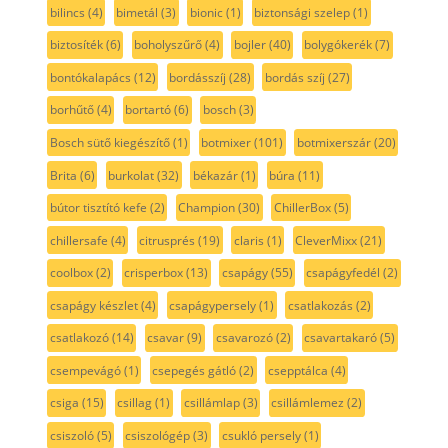
bilincs
(4)
bimetál
(3)
bionic
(1)
biztonsági szelep
(1)
biztosíték
(6)
boholyszűrő
(4)
bojler
(40)
bolygókerék
(7)
bontókalapács
(12)
bordásszíj
(28)
bordás szíj
(27)
borhűtő
(4)
bortartó
(6)
bosch
(3)
Bosch sütő kiegészítő
(1)
botmixer
(101)
botmixerszár
(20)
Brita
(6)
burkolat
(32)
békazár
(1)
búra
(11)
bútor tisztító kefe
(2)
Champion
(30)
ChillerBox
(5)
chillersafe
(4)
citrusprés
(19)
claris
(1)
CleverMixx
(21)
coolbox
(2)
crisperbox
(13)
csapágy
(55)
csapágyfedél
(2)
csapágy készlet
(4)
csapágypersely
(1)
csatlakozás
(2)
csatlakozó
(14)
csavar
(9)
csavarozó
(2)
csavartakaró
(5)
csempevágó
(1)
csepegés gátló
(2)
csepptálca
(4)
csiga
(15)
csillag
(1)
csillámlap
(3)
csillámlemez
(2)
csiszoló
(5)
csiszológép
(3)
csukló persely
(1)