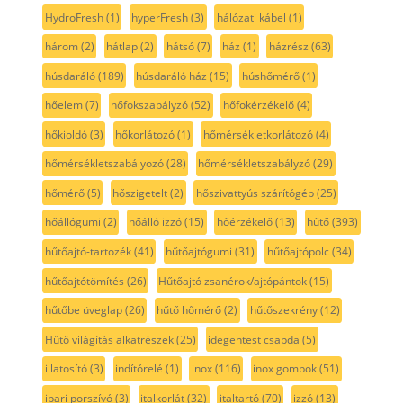
HydroFresh
(1)
hyperFresh
(3)
hálózati kábel
(1)
három
(2)
hátlap
(2)
hátsó
(7)
ház
(1)
házrész
(63)
húsdaráló
(189)
húsdaráló ház
(15)
húshőmérő
(1)
hőelem
(7)
hőfokszabályzó
(52)
hőfokérzékelő
(4)
hőkioldó
(3)
hőkorlátozó
(1)
hőmérsékletkorlátozó
(4)
hőmérsékletszabályozó
(28)
hőmérsékletszabályzó
(29)
hőmérő
(5)
hőszigetelt
(2)
hőszivattyús szárítógép
(25)
hőállógumi
(2)
hőálló izzó
(15)
hőérzékelő
(13)
hűtő
(393)
hűtőajtó-tartozék
(41)
hűtőajtógumi
(31)
hűtőajtópolc
(34)
hűtőajtótömítés
(26)
Hűtőajtó zsanérok/ajtópántok
(15)
hűtőbe üveglap
(26)
hűtő hőmérő
(2)
hűtőszekrény
(12)
Hűtő világítás alkatrészek
(25)
idegentest csapda
(5)
illatosító
(3)
indítórelé
(1)
inox
(116)
inox gombok
(51)
ipari porszívó
(3)
italkorlát
(32)
italtartó
(70)
izzó
(13)