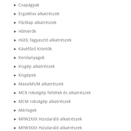
► Csapágyak
► ErgoMixx alkatrészek
► Főzőlap alkatrészek
► Hőmérők
► Hűtő, fagyasztó alkatrészek
► Kávéfőző Kiöntők
► Kenőanyagok
► Kisgép alkatrészek
► Kisgépek
► MaxxiMUM alkatrészek
► MC8 robotgép feltétek és alkatrészek
► MCM robotgép alkatrészek
► Mérlegek
► MFW2XXX Húsdaráló alkatrészek
► MFW3XXX Húsdaráló alkatrészek