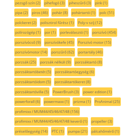
pezsgő szín
(2)
pihefogó
(3)
piheszűrő
(3)
pink
(1)
pipa
(2)
piros
(46)
pohár
(8)
pohártartó
(1)
polc
(51)
polckeret
(2)
polisztirol fűrész
(1)
Poly-v szíj
(12)
polírozógép
(1)
por
(1)
porleválasztó
(1)
porszívó
(454)
porszívócső
(9)
porszívókefe
(45)
Porszívó motor
(15)
porszívómotor
(14)
porszűrő
(62)
portartály
(46)
porzsák
(25)
porzsák nélküli
(9)
porzsáktartó
(8)
porzsáktartóbetét
(5)
porzsáktartóegység
(6)
porzsáktartóidom
(5)
porzsáktartókeret
(8)
porzsáktartóvilla
(5)
PowerBrush
(3)
power edition
(1)
powerforall
(6)
powermaxx
(1)
prizma
(1)
ProAnimal
(25)
profimixx / MUM44/45/46/47/48
(156)
profimixx / MUM44/45/46/47/48 keverő
(1)
propeller
(3)
préselőegység
(14)
PTC
(1)
pumpa
(21)
pálcahőmérő
(1)