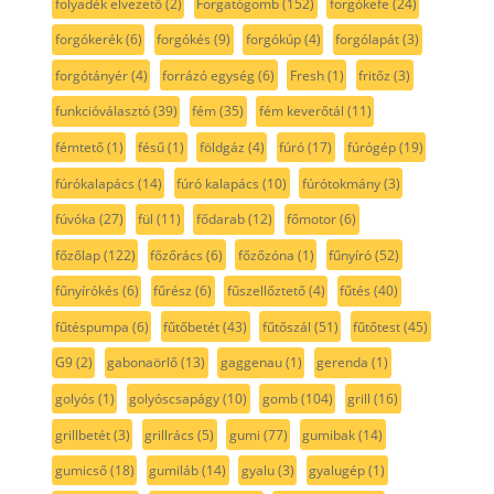
folyadék elvezető
(2)
Forgatógomb
(152)
forgókefe
(24)
forgókerék
(6)
forgókés
(9)
forgókúp
(4)
forgólapát
(3)
forgótányér
(4)
forrázó egység
(6)
Fresh
(1)
fritőz
(3)
funkcióválasztó
(39)
fém
(35)
fém keverőtál
(11)
fémtető
(1)
fésű
(1)
földgáz
(4)
fúró
(17)
fúrógép
(19)
fúrókalapács
(14)
fúró kalapács
(10)
fúrótokmány
(3)
fúvóka
(27)
fül
(11)
fődarab
(12)
főmotor
(6)
főzőlap
(122)
főzőrács
(6)
főzőzóna
(1)
fűnyíró
(52)
fűnyírókés
(6)
fűrész
(6)
fűszellőztető
(4)
fűtés
(40)
fűtéspumpa
(6)
fűtőbetét
(43)
fűtőszál
(51)
fűtőtest
(45)
G9
(2)
gabonaörlő
(13)
gaggenau
(1)
gerenda
(1)
golyós
(1)
golyóscsapágy
(10)
gomb
(104)
grill
(16)
grillbetét
(3)
grillrács
(5)
gumi
(77)
gumibak
(14)
gumicső
(18)
gumiláb
(14)
gyalu
(3)
gyalugép
(1)