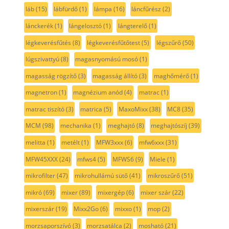
láb
(15)
lábfürdő
(1)
lámpa
(16)
láncfűrész
(2)
lánckerék
(1)
lángelosztó
(1)
lángterelő
(1)
légkeverésfűtés
(8)
légkeverésfűtőtest
(5)
légszűrő
(50)
lúgszivattyú
(8)
magasnyomású mosó
(1)
magasság rögzítő
(3)
magasság állító
(3)
maghőmérő
(1)
magnetron
(1)
magnézium anód
(4)
matrac
(1)
matrac tiszító
(3)
matrica
(5)
MaxoMixx
(38)
MC8
(35)
MCM
(98)
mechanika
(1)
meghajtó
(8)
meghajtószíj
(39)
melitta
(1)
metélt
(1)
MFW3xxx
(6)
mfw6xxx
(31)
MFW45XXX
(24)
mfws4
(5)
MFWS6
(9)
Miele
(1)
mikrofilter
(47)
mikrohullámú sütő
(41)
mikroszűrő
(51)
mikró
(69)
mixer
(89)
mixergép
(6)
mixer szár
(22)
mixerszár
(19)
Mixx2Go
(6)
mixxo
(1)
mop
(2)
morzsaporszívó
(3)
morzsatálca
(2)
mosható
(21)