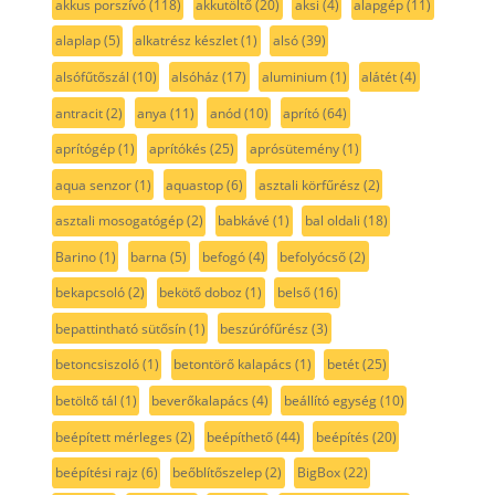
akkus porszívó
(118)
akkutöltő
(20)
aksi
(4)
alapgép
(11)
alaplap
(5)
alkatrész készlet
(1)
alsó
(39)
alsófűtőszál
(10)
alsóház
(17)
aluminium
(1)
alátét
(4)
antracit
(2)
anya
(11)
anód
(10)
aprító
(64)
aprítógép
(1)
aprítókés
(25)
aprósütemény
(1)
aqua senzor
(1)
aquastop
(6)
asztali körfűrész
(2)
asztali mosogatógép
(2)
babkávé
(1)
bal oldali
(18)
Barino
(1)
barna
(5)
befogó
(4)
befolyócső
(2)
bekapcsoló
(2)
bekötő doboz
(1)
belső
(16)
bepattintható sütősín
(1)
beszúrófűrész
(3)
betoncsiszoló
(1)
betontörő kalapács
(1)
betét
(25)
betöltő tál
(1)
beverőkalapács
(4)
beállító egység
(10)
beépített mérleges
(2)
beépíthető
(44)
beépítés
(20)
beépítési rajz
(6)
beőblítőszelep
(2)
BigBox
(22)