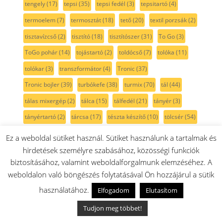
tengely
(17)
tepsi
(35)
tepsi fedél
(3)
tepsitartó
(4)
termoelem
(7)
termosztát
(18)
tető
(20)
textil porzsák
(2)
tisztavízcső
(2)
tisztító
(18)
tisztítószer
(31)
To Go
(3)
ToGo pohár
(14)
tojástartó
(2)
toldócső
(7)
tolóka
(11)
tolókar
(3)
transzformátor
(4)
Tronic
(37)
Tronic bojler
(39)
turbókefe
(38)
turmix
(70)
tál
(44)
tálas mixergép
(2)
tálca
(15)
tálfedél
(21)
tányér
(3)
tányértartó
(2)
tárcsa
(17)
tészta készítő
(10)
tölcsér
(54)
töltő
(20)
tömlő
(27)
tömítés
(132)
tömítőszalag
(7)
Ez a weboldal sütiket használ. Sütiket használunk a tartalmak és
tömő
(7)
tömőeszköz
(11)
tömőrúd
(11)
törlőkendő
(4)
hirdetések személyre szabásához, közösségi funkciók
biztosításához, valamint weboldalforgalmunk elemzéséhez. A
túlfolyó
(1)
tüskesor
(15)
tűzhely
(424)
ufesa
(36)
weboldalon való böngészés folytatásával Ön hozzájárul a sütik
univerzális
(6)
univerzális maró
(2)
Unlimited
(89)
használatához.
Elfogadom
Elutasítom
utántöltő
(2)
v-gyűrű
(2)
v-szíj
(12)
vajtartó
(20)
Tudjon meg többet!
vasaló
(13)
vasalódeszka
(2)
VeggieLove
(8)