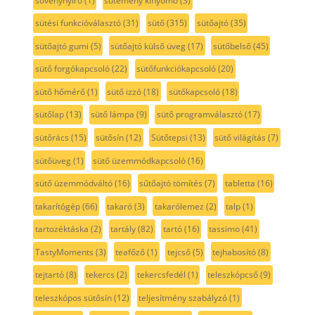
sövénynyíró
(1)
sütemény kinyomó
(3)
sütési funkcióválasztó
(31)
sütő
(315)
sütőajtó
(35)
sütőajtó gumi
(5)
sütőajtó külső üveg
(17)
sütőbelső
(45)
sütő forgókapcsoló
(22)
sütőfunkciókapcsoló
(20)
sütő hőmérő
(1)
sütő izzó
(18)
sütőkapcsoló
(18)
sütőlap
(13)
sütő lámpa
(9)
sütő programválasztó
(17)
sütőrács
(15)
sütősín
(12)
Sütőtepsi
(13)
sütő világítás
(7)
sütőüveg
(1)
sütő üzemmódkapcsoló
(16)
sütő üzemmódváltó
(16)
sűtőajtó tömítés
(7)
tabletta
(16)
takarítógép
(66)
takaró
(3)
takarólemez
(2)
talp
(1)
tartozéktáska
(2)
tartály
(82)
tartó
(16)
tassimo
(41)
TastyMoments
(3)
teafőző
(1)
tejcső
(5)
tejhabosító
(8)
tejtartó
(8)
tekercs
(2)
tekercsfedél
(1)
teleszkópcső
(9)
teleszkópos sütősín
(12)
teljesítmény szabályzó
(1)