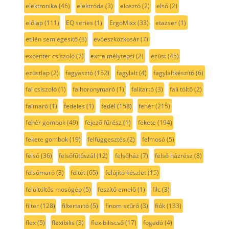
elektronika
(46)
elektróda
(3)
elosztó
(2)
első
(2)
előlap
(111)
EQ series
(1)
ErgoMixx
(33)
etazser
(1)
etilén semlegesítő
(3)
evőeszközkosár
(7)
excenter csiszoló
(7)
extra mélytepsi
(2)
ezüst
(45)
ezüstlap
(2)
fagyasztó
(152)
fagylalt
(4)
fagylaltkészítő
(6)
fal csiszoló
(1)
falhoronymaró
(1)
falitartó
(3)
fali töltő
(2)
falmaró
(1)
fedeles
(1)
fedél
(158)
fehér
(215)
fehér gombok
(49)
fejező fűrész
(1)
fekete
(194)
fekete gombok
(19)
felfüggesztés
(2)
felmosó
(5)
felső
(36)
felsőfűtőszál
(12)
felsőház
(7)
felső házrész
(8)
felsőmaró
(3)
feltét
(65)
felújító készlet
(15)
felültöltős mosógép
(5)
feszítő emelő
(1)
filc
(3)
filter
(128)
filtertartó
(5)
finom szűrő
(3)
fiók
(133)
flex
(5)
flexibilis
(3)
flexibiliscső
(17)
fogadó
(4)