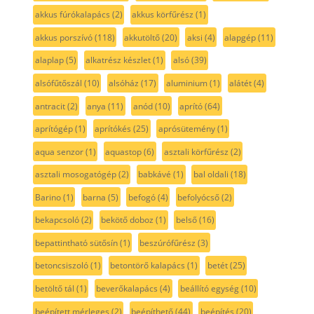
akkus fúrókalapács
(2)
akkus körfűrész
(1)
akkus porszívó
(118)
akkutöltő
(20)
aksi
(4)
alapgép
(11)
alaplap
(5)
alkatrész készlet
(1)
alsó
(39)
alsófűtőszál
(10)
alsóház
(17)
aluminium
(1)
alátét
(4)
antracit
(2)
anya
(11)
anód
(10)
aprító
(64)
aprítógép
(1)
aprítókés
(25)
aprósütemény
(1)
aqua senzor
(1)
aquastop
(6)
asztali körfűrész
(2)
asztali mosogatógép
(2)
babkávé
(1)
bal oldali
(18)
Barino
(1)
barna
(5)
befogó
(4)
befolyócső
(2)
bekapcsoló
(2)
bekötő doboz
(1)
belső
(16)
bepattintható sütősín
(1)
beszúrófűrész
(3)
betoncsiszoló
(1)
betontörő kalapács
(1)
betét
(25)
betöltő tál
(1)
beverőkalapács
(4)
beállító egység
(10)
beépített mérleges
(2)
beépíthető
(44)
beépítés
(20)