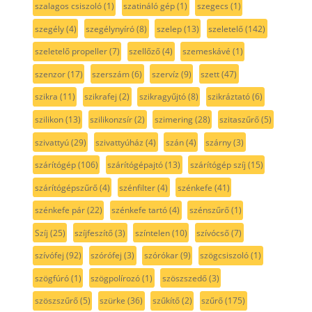
szalagos csiszoló
(1)
szatináló gép
(1)
szegecs
(1)
szegély
(4)
szegélynyíró
(8)
szelep
(13)
szeletelő
(142)
szeletelő propeller
(7)
szellőző
(4)
szemeskávé
(1)
szenzor
(17)
szerszám
(6)
szervíz
(9)
szett
(47)
szikra
(11)
szikrafej
(2)
szikragyűjtó
(8)
szikráztató
(6)
szilikon
(13)
szilikonzsír
(2)
szimering
(28)
szitaszűrő
(5)
szivattyú
(29)
szivattyúház
(4)
szán
(4)
szárny
(3)
szárítógép
(106)
szárítógépajtó
(13)
szárítógép szíj
(15)
szárítógépszűrő
(4)
szénfilter
(4)
szénkefe
(41)
szénkefe pár
(22)
szénkefe tartó
(4)
szénszűrő
(1)
Szíj
(25)
szíjfeszítő
(3)
színtelen
(10)
szívócső
(7)
szívófej
(92)
szórófej
(3)
szórókar
(9)
szögcsiszoló
(1)
szögfúró
(1)
szögpolírozó
(1)
szöszszedő
(3)
szöszszűrő
(5)
szürke
(36)
szűkítő
(2)
szűrő
(175)