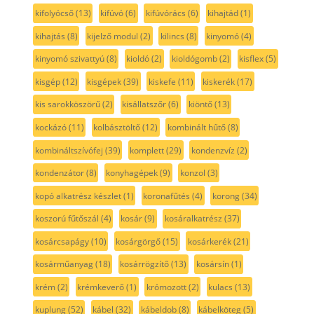
kifolyócső
(13)
kifúvó
(6)
kifúvórács
(6)
kihajtád
(1)
kihajtás
(8)
kijelző modul
(2)
kilincs
(8)
kinyomó
(4)
kinyomó szivattyú
(8)
kioldó
(2)
kioldógomb
(2)
kisflex
(5)
kisgép
(12)
kisgépek
(39)
kiskefe
(11)
kiskerék
(17)
kis sarokköszörű
(2)
kisállatszőr
(6)
kiöntő
(13)
kockázó
(11)
kolbásztöltő
(12)
kombinált hűtő
(8)
kombináltszívófej
(39)
komplett
(29)
kondenzvíz
(2)
kondenzátor
(8)
konyhagépek
(9)
konzol
(3)
kopó alkatrész készlet
(1)
koronafűtés
(4)
korong
(34)
koszorú fűtőszál
(4)
kosár
(9)
kosáralkatrész
(37)
kosárcsapágy
(10)
kosárgörgő
(15)
kosárkerék
(21)
kosárműanyag
(18)
kosárrögzítő
(13)
kosársín
(1)
krém
(2)
krémkeverő
(1)
krómozott
(2)
kulacs
(13)
kuplung
(52)
kábel
(32)
kábeldob
(8)
kábelköteg
(5)