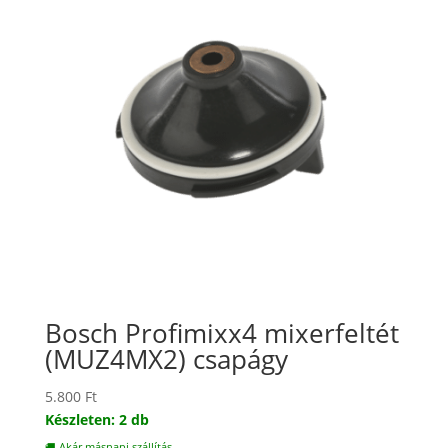
Bosch Profimixx4 mixerfeltét
(MUZ4MX2) csapágy
5.800
Ft
Készleten: 2 db
🚚 Akár másnapi szállítás