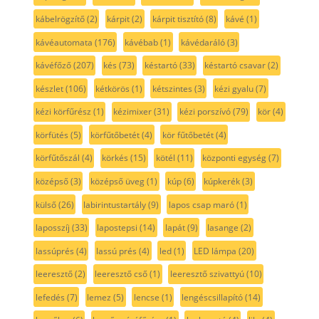
kábelrögzítő
(2)
kárpit
(2)
kárpit tisztító
(8)
kávé
(1)
kávéautomata
(176)
kávébab
(1)
kávédaráló
(3)
kávéfőző
(207)
kés
(73)
késtartó
(33)
késtartó csavar
(2)
készlet
(106)
kétkörös
(1)
kétszintes
(3)
kézi gyalu
(7)
kézi körfűrész
(1)
kézimixer
(31)
kézi porszívó
(79)
kör
(4)
körfütés
(5)
körfűtőbetét
(4)
kör fűtőbetét
(4)
körfűtőszál
(4)
körkés
(15)
kötél
(11)
központi egység
(7)
középső
(3)
középső üveg
(1)
kúp
(6)
kúpkerék
(3)
külső
(26)
labirintustartály
(9)
lapos csap maró
(1)
laposszíj
(33)
lapostepsi
(14)
lapát
(9)
lasange
(2)
lassúprés
(4)
lassú prés
(4)
led
(1)
LED lámpa
(20)
leeresztő
(2)
leeresztő cső
(1)
leeresztő szivattyú
(10)
lefedés
(7)
lemez
(5)
lencse
(1)
lengéscsillapító
(14)