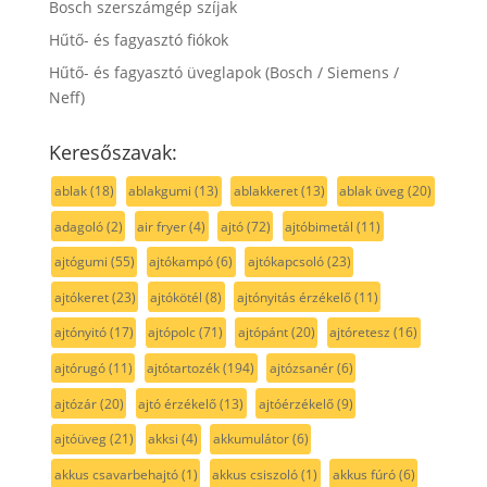
Bosch szerszámgép szíjak
Hűtő- és fagyasztó fiókok
Hűtő- és fagyasztó üveglapok (Bosch / Siemens /
Neff)
Keresőszavak:
ablak
(18)
ablakgumi
(13)
ablakkeret
(13)
ablak üveg
(20)
adagoló
(2)
air fryer
(4)
ajtó
(72)
ajtóbimetál
(11)
ajtógumi
(55)
ajtókampó
(6)
ajtókapcsoló
(23)
ajtókeret
(23)
ajtókötél
(8)
ajtónyitás érzékelő
(11)
ajtónyitó
(17)
ajtópolc
(71)
ajtópánt
(20)
ajtóretesz
(16)
ajtórugó
(11)
ajtótartozék
(194)
ajtózsanér
(6)
ajtózár
(20)
ajtó érzékelő
(13)
ajtóérzékelő
(9)
ajtóüveg
(21)
akksi
(4)
akkumulátor
(6)
akkus csavarbehajtó
(1)
akkus csiszoló
(1)
akkus fúró
(6)