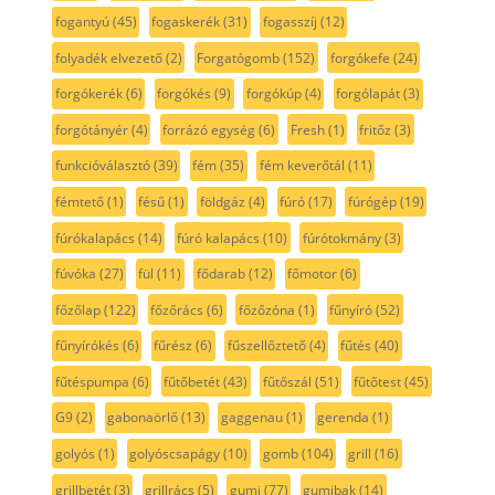
fogantyú
(45)
fogaskerék
(31)
fogasszíj
(12)
folyadék elvezető
(2)
Forgatógomb
(152)
forgókefe
(24)
forgókerék
(6)
forgókés
(9)
forgókúp
(4)
forgólapát
(3)
forgótányér
(4)
forrázó egység
(6)
Fresh
(1)
fritőz
(3)
funkcióválasztó
(39)
fém
(35)
fém keverőtál
(11)
fémtető
(1)
fésű
(1)
földgáz
(4)
fúró
(17)
fúrógép
(19)
fúrókalapács
(14)
fúró kalapács
(10)
fúrótokmány
(3)
fúvóka
(27)
fül
(11)
fődarab
(12)
főmotor
(6)
főzőlap
(122)
főzőrács
(6)
főzőzóna
(1)
fűnyíró
(52)
fűnyírókés
(6)
fűrész
(6)
fűszellőztető
(4)
fűtés
(40)
fűtéspumpa
(6)
fűtőbetét
(43)
fűtőszál
(51)
fűtőtest
(45)
G9
(2)
gabonaörlő
(13)
gaggenau
(1)
gerenda
(1)
golyós
(1)
golyóscsapágy
(10)
gomb
(104)
grill
(16)
grillbetét
(3)
grillrács
(5)
gumi
(77)
gumibak
(14)