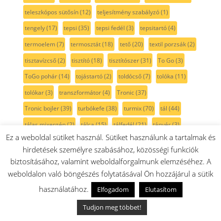
teleszkópos sütősín
(12)
teljesítmény szabályzó
(1)
tengely
(17)
tepsi
(35)
tepsi fedél
(3)
tepsitartó
(4)
termoelem
(7)
termosztát
(18)
tető
(20)
textil porzsák
(2)
tisztavízcső
(2)
tisztító
(18)
tisztítószer
(31)
To Go
(3)
ToGo pohár
(14)
tojástartó
(2)
toldócső
(7)
tolóka
(11)
tolókar
(3)
transzformátor
(4)
Tronic
(37)
Tronic bojler
(39)
turbókefe
(38)
turmix
(70)
tál
(44)
tálas mixergép
(2)
tálca
(15)
tálfedél
(21)
tányér
(3)
Ez a weboldal sütiket használ. Sütiket használunk a tartalmak és
tányértartó
(2)
tárcsa
(17)
tészta készítő
(10)
tölcsér
(54)
hirdetések személyre szabásához, közösségi funkciók
töltő
(20)
tömlő
(27)
tömítés
(132)
tömítőszalag
(7)
biztosításához, valamint weboldalforgalmunk elemzéséhez. A
tömő
(7)
tömőeszköz
(11)
tömőrúd
(11)
törlőkendő
(4)
weboldalon való böngészés folytatásával Ön hozzájárul a sütik
használatához.
túlfolyó
(1)
tüskesor
(15)
tűzhely
(424)
ufesa
(36)
Elfogadom
Elutasítom
univerzális
(6)
univerzális maró
(2)
Unlimited
(89)
Tudjon meg többet!
utántöltő
(2)
v-gyűrű
(2)
v-szíj
(12)
vajtartó
(20)