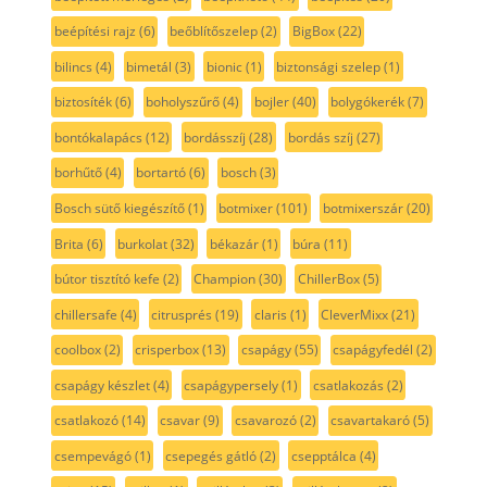
beépítési rajz
(6)
beőblítőszelep
(2)
BigBox
(22)
bilincs
(4)
bimetál
(3)
bionic
(1)
biztonsági szelep
(1)
biztosíték
(6)
boholyszűrő
(4)
bojler
(40)
bolygókerék
(7)
bontókalapács
(12)
bordásszíj
(28)
bordás szíj
(27)
borhűtő
(4)
bortartó
(6)
bosch
(3)
Bosch sütő kiegészítő
(1)
botmixer
(101)
botmixerszár
(20)
Brita
(6)
burkolat
(32)
békazár
(1)
búra
(11)
bútor tisztító kefe
(2)
Champion
(30)
ChillerBox
(5)
chillersafe
(4)
citrusprés
(19)
claris
(1)
CleverMixx
(21)
coolbox
(2)
crisperbox
(13)
csapágy
(55)
csapágyfedél
(2)
csapágy készlet
(4)
csapágypersely
(1)
csatlakozás
(2)
csatlakozó
(14)
csavar
(9)
csavarozó
(2)
csavartakaró
(5)
csempevágó
(1)
csepegés gátló
(2)
csepptálca
(4)