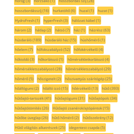
horog
(3)
horzsakő
(1)
hosszbordás szíj
(28)
hosszbordásszíj
(16)
hurkatöltő
(6)
huzal
(1)
huzat
(1)
HydroFresh
(1)
hyperFresh
(3)
hálózati kábel
(1)
három
(2)
hátlap
(2)
hátsó
(7)
ház
(1)
házrész
(63)
húsdaráló
(189)
húsdaráló ház
(15)
húshőmérő
(1)
hőelem
(7)
hőfokszabályzó
(52)
hőfokérzékelő
(4)
hőkioldó
(3)
hőkorlátozó
(1)
hőmérsékletkorlátozó
(4)
hőmérsékletszabályozó
(28)
hőmérsékletszabályzó
(29)
hőmérő
(5)
hőszigetelt
(2)
hőszivattyús szárítógép
(25)
hőállógumi
(2)
hőálló izzó
(15)
hőérzékelő
(13)
hűtő
(393)
hűtőajtó-tartozék
(41)
hűtőajtógumi
(31)
hűtőajtópolc
(34)
hűtőajtótömítés
(26)
Hűtőajtó zsanérok/ajtópántok
(15)
hűtőbe üveglap
(26)
hűtő hőmérő
(2)
hűtőszekrény
(12)
Hűtő világítás alkatrészek
(25)
idegentest csapda
(5)