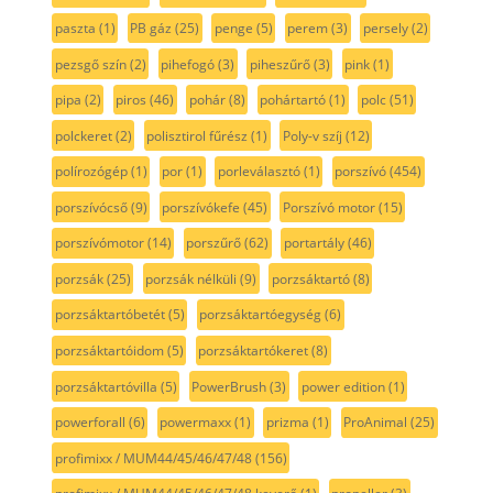
paszta
(1)
PB gáz
(25)
penge
(5)
perem
(3)
persely
(2)
pezsgő szín
(2)
pihefogó
(3)
piheszűrő
(3)
pink
(1)
pipa
(2)
piros
(46)
pohár
(8)
pohártartó
(1)
polc
(51)
polckeret
(2)
polisztirol fűrész
(1)
Poly-v szíj
(12)
polírozógép
(1)
por
(1)
porleválasztó
(1)
porszívó
(454)
porszívócső
(9)
porszívókefe
(45)
Porszívó motor
(15)
porszívómotor
(14)
porszűrő
(62)
portartály
(46)
porzsák
(25)
porzsák nélküli
(9)
porzsáktartó
(8)
porzsáktartóbetét
(5)
porzsáktartóegység
(6)
porzsáktartóidom
(5)
porzsáktartókeret
(8)
porzsáktartóvilla
(5)
PowerBrush
(3)
power edition
(1)
powerforall
(6)
powermaxx
(1)
prizma
(1)
ProAnimal
(25)
profimixx / MUM44/45/46/47/48
(156)