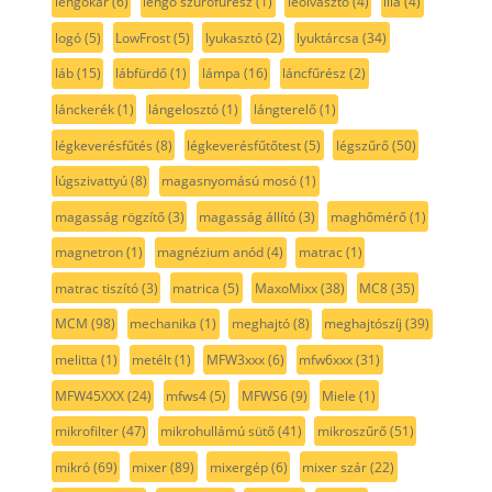
lengőkar
(6)
lengő szúrófűrész
(1)
leolvasztó
(4)
lila
(4)
logó
(5)
LowFrost
(5)
lyukasztó
(2)
lyuktárcsa
(34)
láb
(15)
lábfürdő
(1)
lámpa
(16)
láncfűrész
(2)
lánckerék
(1)
lángelosztó
(1)
lángterelő
(1)
légkeverésfűtés
(8)
légkeverésfűtőtest
(5)
légszűrő
(50)
lúgszivattyú
(8)
magasnyomású mosó
(1)
magasság rögzítő
(3)
magasság állító
(3)
maghőmérő
(1)
magnetron
(1)
magnézium anód
(4)
matrac
(1)
matrac tiszító
(3)
matrica
(5)
MaxoMixx
(38)
MC8
(35)
MCM
(98)
mechanika
(1)
meghajtó
(8)
meghajtószíj
(39)
melitta
(1)
metélt
(1)
MFW3xxx
(6)
mfw6xxx
(31)
MFW45XXX
(24)
mfws4
(5)
MFWS6
(9)
Miele
(1)
mikrofilter
(47)
mikrohullámú sütő
(41)
mikroszűrő
(51)
mikró
(69)
mixer
(89)
mixergép
(6)
mixer szár
(22)