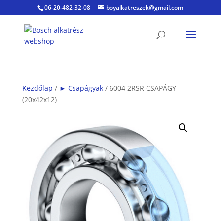
06-20-482-32-08
boyalkatreszek@gmail.com
Kezdőlap
/
► Csapágyak
/ 6004 2RSR CSAPÁGY
(20x42x12)