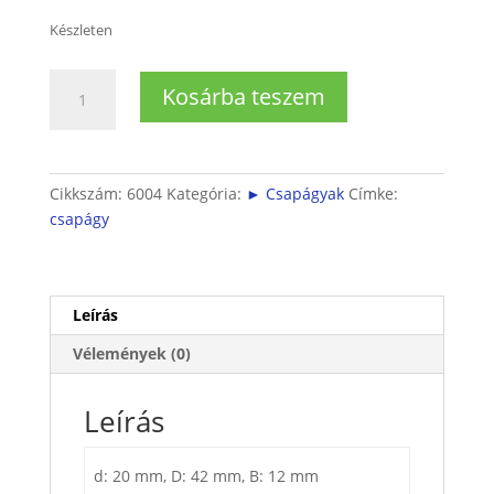
Készleten
6004
Kosárba teszem
2RSR
CSAPÁGY
(20x42x12)
mennyiség
Cikkszám:
6004
Kategória:
► Csapágyak
Címke:
csapágy
Leírás
Vélemények (0)
Leírás
d: 20 mm, D: 42 mm, B: 12 mm