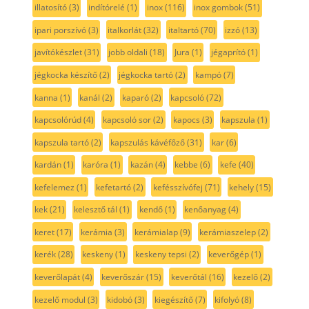
illatosító
(3)
indítórelé
(1)
inox
(116)
inox gombok
(51)
ipari porszívó
(3)
italkorlát
(32)
italtartó
(70)
izzó
(13)
javítókészlet
(31)
jobb oldali
(18)
Jura
(1)
jégaprító
(1)
jégkocka készítő
(2)
jégkocka tartó
(2)
kampó
(7)
kanna
(1)
kanál
(2)
kaparó
(2)
kapcsoló
(72)
kapcsolórúd
(4)
kapcsoló sor
(2)
kapocs
(3)
kapszula
(1)
kapszula tartó
(2)
kapszulás kávéfőző
(31)
kar
(6)
kardán
(1)
karóra
(1)
kazán
(4)
kebbe
(6)
kefe
(40)
kefelemez
(1)
kefetartó
(2)
kefésszívófej
(71)
kehely
(15)
kek
(21)
kelesztő tál
(1)
kendő
(1)
kenőanyag
(4)
keret
(17)
kerámia
(3)
kerámialap
(9)
kerámiaszelep
(2)
kerék
(28)
keskeny
(1)
keskeny tepsi
(2)
keverőgép
(1)
keverőlapát
(4)
keverőszár
(15)
keverőtál
(16)
kezelő
(2)
kezelő modul
(3)
kidobó
(3)
kiegészítő
(7)
kifolyó
(8)