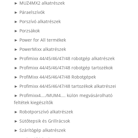
► MUZ4MX2 alkatrészek
► Páraelszívók
► Porszívó alkatrészek
► Porzsákok
► Power for All termékek
► PowerMixx alkatrészek
► Profimixx 44/45/46/47/48 robotgép alkatrészek
► Profimixx 44/45/46/47/48 robotgép tartozékok
► ProfiMixx 44/45/46/47/48 Robotgépek
► Profimixx 44/45/46/47/48 tartozékok alkatrészei
► Profimixx4..../MUM4.... külön megvásárolható
feltétek kiegészítők
► Robotporszívó alkatrészek
► Sütőtepsik és Grillrácsok
► Szárítógép alkatrészek