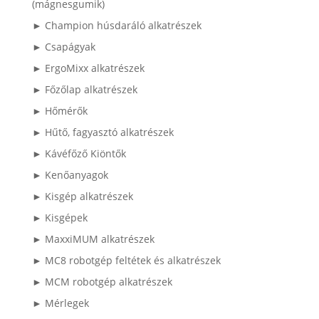
(mágnesgumik)
► Champion húsdaráló alkatrészek
► Csapágyak
► ErgoMixx alkatrészek
► Főzőlap alkatrészek
► Hőmérők
► Hűtő, fagyasztó alkatrészek
► Kávéfőző Kiöntők
► Kenőanyagok
► Kisgép alkatrészek
► Kisgépek
► MaxxiMUM alkatrészek
► MC8 robotgép feltétek és alkatrészek
► MCM robotgép alkatrészek
► Mérlegek