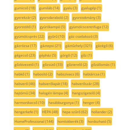
gumicső
(18)
gumiláb
(14)
gyalu
(3)
gyalugép
(1)
gyerekzár
(2)
gyorsdaraboló
(2)
gyorstokmány
(3)
gyorstöltő
(1)
gyúrókampó
(5)
gyümölcscentrifuga
(12)
gyümölcsprés
(22)
gyűrű
(10)
gáz csatlakozó
(3)
gázrózsa
(17)
gáztepsi
(21)
gáztűzhely
(321)
gázégő
(6)
gégecső
(23)
gépház
(5)
görgő
(12)
gőz
(1)
gőzkivezető
(1)
gőzsütő
(33)
gőzterelő
(2)
gőzállomás
(1)
habkő
(1)
habosító
(2)
habszivacs
(6)
habtárcsa
(1)
habverő
(46)
habverőlapát
(18)
habverőszár
(28)
hajtómű
(34)
halogén lámpa
(4)
hangszigetelő
(4)
harmonikacső
(10)
hasábburgonya
(1)
henger
(4)
hengerkefe
(1)
HEPA
(48)
hepa szűrő
(62)
hollander
(2)
HomeProfessional
(144)
homlokkerék
(3)
hordozható
(5)