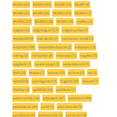
MUM4
(92)
MUM5
(185)
MUM6
(14)
MUM7
(4)
MUM8
(26)
MUM9
(92)
MUMS2
(72)
MUMS4
(1)
MUMS6
(37)
MUMS8
(28)
MUMX
(16)
myMixx
(1)
mágnes
(2)
mágnesgumi
(27)
mágnesszelep
(7)
mákdaráló
(4)
mák daráló
(2)
méhviaszos kendő
(1)
mélyhűtő
(108)
mélyhűtőleolvasztó
(2)
mélytepsi
(13)
mérleg
(2)
mérőpohár
(6)
műanyag
(31)
nagyflex
(5)
nagykefe
(7)
narancssárga
(3)
nedvesköszörű
(1)
Neff
(20)
Nivona
(1)
nofrost
(13)
no frost
(2)
ntc
(3)
nyitófül
(8)
nyomógomb
(19)
O-gyűrű
(20)
olajsütő
(1)
oldallap
(4)
optiMUM
(63)
padlókefe
(1)
palack-tartály
(34)
palackpolc
(47)
palacktartó
(40)
palacktároló
(34)
panel
(1)
papír porzsák
(5)
paradicsom
(4)
parketta kefe
(2)
passzírozó
(9)