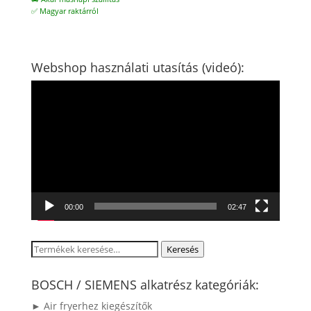
✅ Magyar raktárról
Webshop használati utasítás (videó):
Videólejátszó
00:00
02:47
Keresés
Keresés
a
következőre:
BOSCH / SIEMENS alkatrész kategóriák:
► Air fryerhez kiegészítők