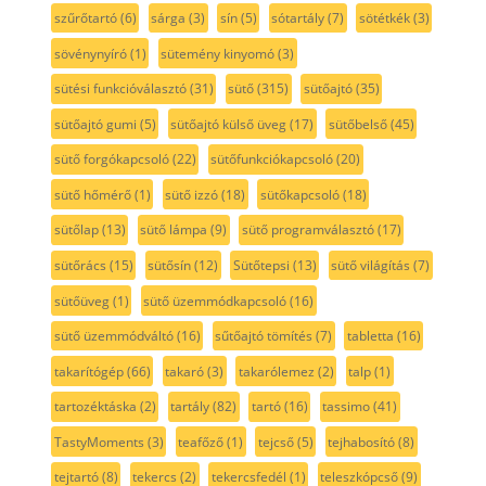
szűrőtartó
(6)
sárga
(3)
sín
(5)
sótartály
(7)
sötétkék
(3)
sövénynyíró
(1)
sütemény kinyomó
(3)
sütési funkcióválasztó
(31)
sütő
(315)
sütőajtó
(35)
sütőajtó gumi
(5)
sütőajtó külső üveg
(17)
sütőbelső
(45)
sütő forgókapcsoló
(22)
sütőfunkciókapcsoló
(20)
sütő hőmérő
(1)
sütő izzó
(18)
sütőkapcsoló
(18)
sütőlap
(13)
sütő lámpa
(9)
sütő programválasztó
(17)
sütőrács
(15)
sütősín
(12)
Sütőtepsi
(13)
sütő világítás
(7)
sütőüveg
(1)
sütő üzemmódkapcsoló
(16)
sütő üzemmódváltó
(16)
sűtőajtó tömítés
(7)
tabletta
(16)
takarítógép
(66)
takaró
(3)
takarólemez
(2)
talp
(1)
tartozéktáska
(2)
tartály
(82)
tartó
(16)
tassimo
(41)
TastyMoments
(3)
teafőző
(1)
tejcső
(5)
tejhabosító
(8)
tejtartó
(8)
tekercs
(2)
tekercsfedél
(1)
teleszkópcső
(9)