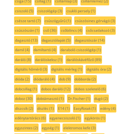
csiga
(15)
csillag
(1)
csillámlap
(3)
csillámlemez
(2)
csiszoló
(5)
csiszológép
(3)
csukló persely
(1)
csésze tartó
(7)
csúszógyűrű
(1)
csúszósines gérvágó
(3)
csúszószán
(1)
cső
(36)
csőbilincs
(4)
csőcsatlakozó
(3)
dagasztó
(13)
dagasztólapát
(5)
dagasztószár
(14)
damil
(4)
damiltartó
(4)
daraboló csiszológép
(1)
daráló
(8)
darálóskeksz
(1)
darálóskávéfőző
(89)
digitális hőmérő
(3)
digitális mérleg
(1)
digitális óra
(2)
dióda
(2)
diódaráló
(4)
dob
(9)
dobborda
(2)
dobcsillag
(1)
dobos daráló
(12)
dobos szeletelő
(6)
doboz
(30)
dobtámasztó
(1)
Dr.Fischer
(1)
dugó
(2)
díszcsík
(2)
díszléc
(1)
E14
(1)
EasyRotak
(1)
edény
(4)
edénytartórács
(6)
egyenecsiszoló
(1)
egykörös
(1)
egyszintes
(2)
egység
(1)
elektromos kefe
(3)