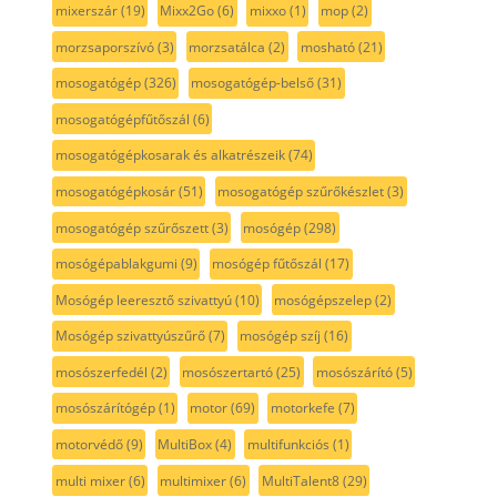
mixerszár
(19)
Mixx2Go
(6)
mixxo
(1)
mop
(2)
morzsaporszívó
(3)
morzsatálca
(2)
mosható
(21)
mosogatógép
(326)
mosogatógép-belső
(31)
mosogatógépfűtőszál
(6)
mosogatógépkosarak és alkatrészeik
(74)
mosogatógépkosár
(51)
mosogatógép szűrőkészlet
(3)
mosogatógép szűrőszett
(3)
mosógép
(298)
mosógépablakgumi
(9)
mosógép fűtőszál
(17)
Mosógép leeresztő szivattyú
(10)
mosógépszelep
(2)
Mosógép szivattyúszűrő
(7)
mosógép szíj
(16)
mosószerfedél
(2)
mosószertartó
(25)
mosószárító
(5)
mosószárítógép
(1)
motor
(69)
motorkefe
(7)
motorvédő
(9)
MultiBox
(4)
multifunkciós
(1)
multi mixer
(6)
multimixer
(6)
MultiTalent8
(29)