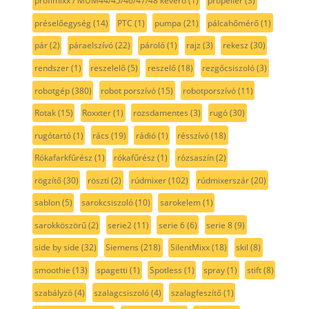
profimixx / MUM44/45/46/47/48 keverő
(1)
propeller
(3)
préselőegység
(14)
PTC
(1)
pumpa
(21)
pálcahőmérő
(1)
pár
(2)
páraelszívó
(22)
pároló
(1)
rajz
(3)
rekesz
(30)
rendszer
(1)
reszelelő
(5)
reszelő
(18)
rezgőcsiszoló
(3)
robotgép
(380)
robot porszívó
(15)
robotporszívó
(11)
Rotak
(15)
Roxxter
(1)
rozsdamentes
(3)
rugó
(30)
rugótartó
(1)
rács
(19)
rádió
(1)
résszívó
(18)
Rókafarkfűrész
(1)
rókafűrész
(1)
rózsaszín
(2)
rögzítő
(30)
röszti
(2)
rúdmixer
(102)
rúdmixerszár
(20)
sablon
(5)
sarokcsiszoló
(10)
sarokelem
(1)
sarokköszörű
(2)
serie2
(11)
serie 6
(6)
serie 8
(9)
side by side
(32)
Siemens
(218)
SilentMixx
(18)
skil
(8)
smoothie
(13)
spagetti
(1)
Spotless
(1)
spray
(1)
stift
(8)
szabályzó
(4)
szalagcsiszoló
(4)
szalagfeszítő
(1)