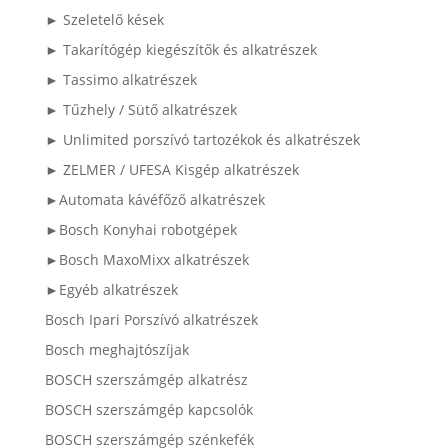
► Szeletelő kések
► Takarítógép kiegészítők és alkatrészek
► Tassimo alkatrészek
► Tűzhely / Sütő alkatrészek
► Unlimited porszívó tartozékok és alkatrészek
► ZELMER / UFESA Kisgép alkatrészek
►Automata kávéfőző alkatrészek
►Bosch Konyhai robotgépek
►Bosch MaxoMixx alkatrészek
►Egyéb alkatrészek
Bosch Ipari Porszívó alkatrészek
Bosch meghajtószíjak
BOSCH szerszámgép alkatrész
BOSCH szerszámgép kapcsolók
BOSCH szerszámgép szénkefék