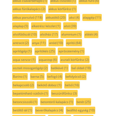
akkus csavarbehajtó
(1)
akkus csiszoló
(1)
akkus fúró
(6)
akkus fúrókalapács
(2)
akkus körfűrész
(1)
akkus porszívó
(118)
akkutöltő
(20)
aksi
(4)
alapgép
(11)
alaplap
(5)
alkatrész készlet
(1)
alsó
(39)
alsófűtőszál
(10)
alsóház
(17)
aluminium
(1)
alátét
(4)
antracit
(2)
anya
(11)
anód
(10)
aprító
(64)
aprítógép
(1)
aprítókés
(25)
aprósütemény
(1)
aqua senzor
(1)
aquastop
(6)
asztali körfűrész
(2)
asztali mosogatógép
(2)
babkávé
(1)
bal oldali
(18)
Barino
(1)
barna
(5)
befogó
(4)
befolyócső
(2)
bekapcsoló
(2)
bekötő doboz
(1)
belső
(16)
bepattintható sütősín
(1)
beszúrófűrész
(3)
betoncsiszoló
(1)
betontörő kalapács
(1)
betét
(25)
betöltő tál
(1)
beverőkalapács
(4)
beállító egység
(10)