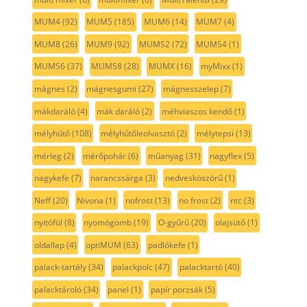
MUM4
(92)
MUM5
(185)
MUM6
(14)
MUM7
(4)
MUM8
(26)
MUM9
(92)
MUMS2
(72)
MUMS4
(1)
MUMS6
(37)
MUMS8
(28)
MUMX
(16)
myMixx
(1)
mágnes
(2)
mágnesgumi
(27)
mágnesszelep
(7)
mákdaráló
(4)
mák daráló
(2)
méhviaszos kendő
(1)
mélyhűtő
(108)
mélyhűtőleolvasztó
(2)
mélytepsi
(13)
mérleg
(2)
mérőpohár
(6)
műanyag
(31)
nagyflex
(5)
nagykefe
(7)
narancssárga
(3)
nedvesköszörű
(1)
Neff
(20)
Nivona
(1)
nofrost
(13)
no frost
(2)
ntc
(3)
nyitófül
(8)
nyomógomb
(19)
O-gyűrű
(20)
olajsütő
(1)
oldallap
(4)
optiMUM
(63)
padlókefe
(1)
palack-tartály
(34)
palackpolc
(47)
palacktartó
(40)
palacktároló
(34)
panel
(1)
papír porzsák
(5)