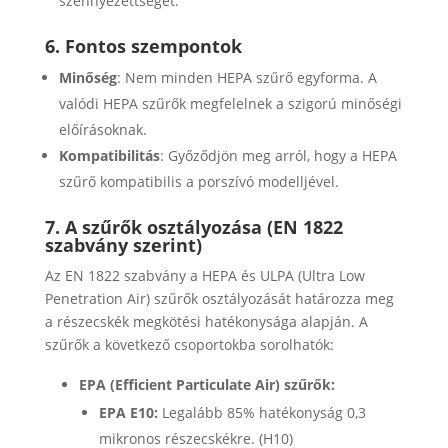
szennyezettségét.
6. Fontos szempontok
Minőség
: Nem minden HEPA szűrő egyforma. A
valódi HEPA szűrők megfelelnek a szigorú minőségi
előírásoknak.
Kompatibilitás
: Győződjön meg arról, hogy a HEPA
szűrő kompatibilis a porszívó modelljével.
7. A szűrők osztályozása (EN 1822
szabvány szerint)
Az EN 1822 szabvány a HEPA és ULPA (Ultra Low
Penetration Air) szűrők osztályozását határozza meg
a részecskék megkötési hatékonysága alapján. A
szűrők a következő csoportokba sorolhatók:
EPA (Efficient Particulate Air) szűrők:
EPA E10:
Legalább 85% hatékonyság 0,3
mikronos részecskékre. (H10)