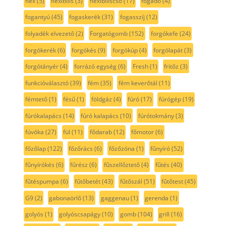
flex
(5)
flexibilis
(3)
flexibiliscső
(17)
fogadó
(4)
fogantyú
(45)
fogaskerék
(31)
fogasszíj
(12)
folyadék elvezető
(2)
Forgatógomb
(152)
forgókefe
(24)
forgókerék
(6)
forgókés
(9)
forgókúp
(4)
forgólapát
(3)
forgótányér
(4)
forrázó egység
(6)
Fresh
(1)
fritőz
(3)
funkcióválasztó
(39)
fém
(35)
fém keverőtál
(11)
fémtető
(1)
fésű
(1)
földgáz
(4)
fúró
(17)
fúrógép
(19)
fúrókalapács
(14)
fúró kalapács
(10)
fúrótokmány
(3)
fúvóka
(27)
fül
(11)
fődarab
(12)
főmotor
(6)
főzőlap
(122)
főzőrács
(6)
főzőzóna
(1)
fűnyíró
(52)
fűnyírókés
(6)
fűrész
(6)
fűszellőztető
(4)
fűtés
(40)
fűtéspumpa
(6)
fűtőbetét
(43)
fűtőszál
(51)
fűtőtest
(45)
G9
(2)
gabonaörlő
(13)
gaggenau
(1)
gerenda
(1)
golyós
(1)
golyóscsapágy
(10)
gomb
(104)
grill
(16)