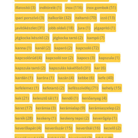
illatosító
(3)
indítórelé
(1)
inox
(116)
inox gombok
(51)
ipari porszívó
(3)
italkorlát
(32)
italtartó
(70)
izzó
(13)
javítókészlet
(31)
jobb oldali
(18)
Jura
(1)
jégaprító
(1)
jégkocka készítő
(2)
jégkocka tartó
(2)
kampó
(7)
kanna
(1)
kanál
(2)
kaparó
(2)
kapcsoló
(72)
kapcsolórúd
(4)
kapcsoló sor
(2)
kapocs
(3)
kapszula
(1)
kapszula tartó
(2)
kapszulás kávéfőző
(31)
kar
(6)
kardán
(1)
karóra
(1)
kazán
(4)
kebbe
(6)
kefe
(40)
kefelemez
(1)
kefetartó
(2)
kefésszívófej
(71)
kehely
(15)
kek
(21)
kelesztő tál
(1)
kendő
(1)
kenőanyag
(4)
keret
(17)
kerámia
(3)
kerámialap
(9)
kerámiaszelep
(2)
kerék
(28)
keskeny
(1)
keskeny tepsi
(2)
keverőgép
(1)
keverőlapát
(4)
keverőszár
(15)
keverőtál
(16)
kezelő
(2)