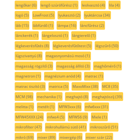
lengőkar
(6)
lengő szúrófűrész
(1)
leolvasztó
(4)
lila
(4)
logó
(5)
LowFrost
(5)
lyukasztó
(2)
lyuktárcsa
(34)
láb
(15)
lábfürdő
(1)
lámpa
(16)
láncfűrész
(2)
lánckerék
(1)
lángelosztó
(1)
lángterelő
(1)
légkeverésfűtés
(8)
légkeverésfűtőtest
(5)
légszűrő
(50)
lúgszivattyú
(8)
magasnyomású mosó
(1)
magasság rögzítő
(3)
magasság állító
(3)
maghőmérő
(1)
magnetron
(1)
magnézium anód
(4)
matrac
(1)
matrac tiszító
(3)
matrica
(5)
MaxoMixx
(38)
MC8
(35)
MCM
(98)
mechanika
(1)
meghajtó
(8)
meghajtószíj
(39)
melitta
(1)
metélt
(1)
MFW3xxx
(6)
mfw6xxx
(31)
MFW45XXX
(24)
mfws4
(5)
MFWS6
(9)
Miele
(1)
mikrofilter
(47)
mikrohullámú sütő
(41)
mikroszűrő
(51)
mikró
(69)
mixer
(89)
mixergép
(6)
mixer szár
(22)