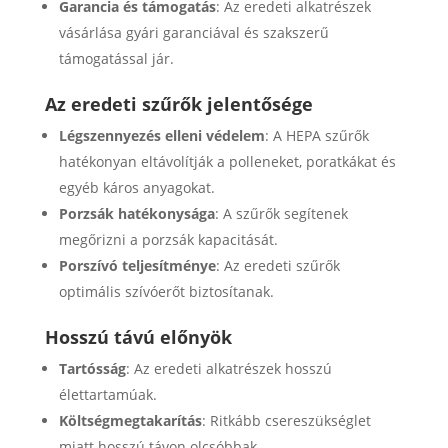
Garancia és támogatás
: Az eredeti alkatrészek
vásárlása gyári garanciával és szakszerű
támogatással jár.
Az eredeti szűrők jelentősége
Légszennyezés elleni védelem
: A HEPA szűrők
hatékonyan eltávolítják a polleneket, poratkákat és
egyéb káros anyagokat.
Porzsák hatékonysága
: A szűrők segítenek
megőrizni a porzsák kapacitását.
Porszívó teljesítménye
: Az eredeti szűrők
optimális szívóerőt biztosítanak.
Hosszú távú előnyök
Tartósság
: Az eredeti alkatrészek hosszú
élettartamúak.
Költségmegtakarítás
: Ritkább csereszükséglet
miatt hosszú távon olcsóbbak.