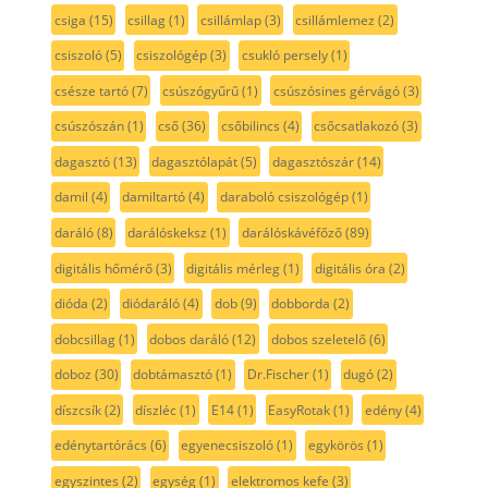
csiga
(15)
csillag
(1)
csillámlap
(3)
csillámlemez
(2)
csiszoló
(5)
csiszológép
(3)
csukló persely
(1)
csésze tartó
(7)
csúszógyűrű
(1)
csúszósines gérvágó
(3)
csúszószán
(1)
cső
(36)
csőbilincs
(4)
csőcsatlakozó
(3)
dagasztó
(13)
dagasztólapát
(5)
dagasztószár
(14)
damil
(4)
damiltartó
(4)
daraboló csiszológép
(1)
daráló
(8)
darálóskeksz
(1)
darálóskávéfőző
(89)
digitális hőmérő
(3)
digitális mérleg
(1)
digitális óra
(2)
dióda
(2)
diódaráló
(4)
dob
(9)
dobborda
(2)
dobcsillag
(1)
dobos daráló
(12)
dobos szeletelő
(6)
doboz
(30)
dobtámasztó
(1)
Dr.Fischer
(1)
dugó
(2)
díszcsík
(2)
díszléc
(1)
E14
(1)
EasyRotak
(1)
edény
(4)
edénytartórács
(6)
egyenecsiszoló
(1)
egykörös
(1)
egyszintes
(2)
egység
(1)
elektromos kefe
(3)