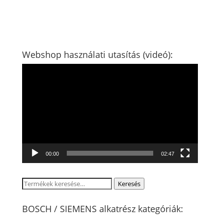
Webshop használati utasítás (videó):
Videólejátszó
00:00
02:47
Keresés
Keresés
a
következőre:
BOSCH / SIEMENS alkatrész kategóriák: