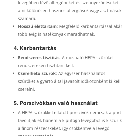
levegőben lévő allergéneket és szennyeződéseket,
ami különösen hasznos allergiások vagy asztmások
számára.
Hosszú élettartam
: Megfelelő karbantartással akár
több évig is hatékonyak maradhatnak.
4. Karbantartás
Rendszeres tisztítás
: A mosható HEPA szűrőket
rendszeresen tisztítani kell.
Cserélhető szűrők
: Az egyszer használatos
szűrőket a gyártó által javasolt időközönként ki kell
cserélni.
5. Porszívókban való használat
A HEPA szűrőkkel ellátott porszívók nemcsak a port
távolítják el, hanem a kipufogó levegőből is kiszűrik
a finom részecskéket, így csökkentve a levegő