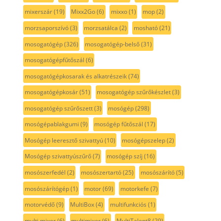
mixerszár
(19)
Mixx2Go
(6)
mixxo
(1)
mop
(2)
morzsaporszívó
(3)
morzsatálca
(2)
mosható
(21)
mosogatógép
(326)
mosogatógép-belső
(31)
mosogatógépfűtőszál
(6)
mosogatógépkosarak és alkatrészeik
(74)
mosogatógépkosár
(51)
mosogatógép szűrőkészlet
(3)
mosogatógép szűrőszett
(3)
mosógép
(298)
mosógépablakgumi
(9)
mosógép fűtőszál
(17)
Mosógép leeresztő szivattyú
(10)
mosógépszelep
(2)
Mosógép szivattyúszűrő
(7)
mosógép szíj
(16)
mosószerfedél
(2)
mosószertartó
(25)
mosószárító
(5)
mosószárítógép
(1)
motor
(69)
motorkefe
(7)
motorvédő
(9)
MultiBox
(4)
multifunkciós
(1)
multi mixer
(6)
multimixer
(6)
MultiTalent8
(29)