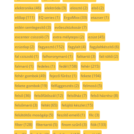
elektronika
(46)
elektróda
(3)
elosztó
(2)
első
(2)
előlap
(111)
EQ series
(1)
ErgoMixx
(33)
etazser
(1)
etilén semlegesítő
(3)
evőeszközkosár
(7)
excenter csiszoló
(7)
extra mélytepsi
(2)
ezüst
(45)
ezüstlap
(2)
fagyasztó
(152)
fagylalt
(4)
fagylaltkészítő
(6)
fal csiszoló
(1)
falhoronymaró
(1)
falitartó
(3)
fali töltő
(2)
falmaró
(1)
fedeles
(1)
fedél
(158)
fehér
(215)
fehér gombok
(49)
fejező fűrész
(1)
fekete
(194)
fekete gombok
(19)
felfüggesztés
(2)
felmosó
(5)
felső
(36)
felsőfűtőszál
(12)
felsőház
(7)
felső házrész
(8)
felsőmaró
(3)
feltét
(65)
felújító készlet
(15)
felültöltős mosógép
(5)
feszítő emelő
(1)
filc
(3)
filter
(128)
filtertartó
(5)
finom szűrő
(3)
fiók
(133)