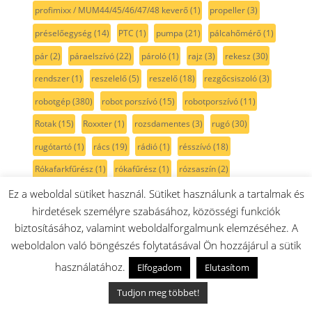
profimixx / MUM44/45/46/47/48 keverő
(1)
propeller
(3)
préselőegység
(14)
PTC
(1)
pumpa
(21)
pálcahőmérő
(1)
pár
(2)
páraelszívó
(22)
pároló
(1)
rajz
(3)
rekesz
(30)
rendszer
(1)
reszelelő
(5)
reszelő
(18)
rezgőcsiszoló
(3)
robotgép
(380)
robot porszívó
(15)
robotporszívó
(11)
Rotak
(15)
Roxxter
(1)
rozsdamentes
(3)
rugó
(30)
rugótartó
(1)
rács
(19)
rádió
(1)
résszívó
(18)
Rókafarkfűrész
(1)
rókafűrész
(1)
rózsaszín
(2)
rögzítő
(30)
röszti
(2)
rúdmixer
(102)
rúdmixerszár
(20)
Ez a weboldal sütiket használ. Sütiket használunk a tartalmak és
hirdetések személyre szabásához, közösségi funkciók
sablon
(5)
sarokcsiszoló
(10)
sarokelem
(1)
biztosításához, valamint weboldalforgalmunk elemzéséhez. A
sarokköszörű
(2)
serie2
(11)
serie 6
(6)
serie 8
(9)
weboldalon való böngészés folytatásával Ön hozzájárul a sütik
side by side
(32)
Siemens
(218)
SilentMixx
(18)
skil
(8)
használatához.
Elfogadom
Elutasítom
smoothie
(13)
spagetti
(1)
Spotless
(1)
spray
(1)
stift
(8)
Tudjon meg többet!
szabályzó
(4)
szalagcsiszoló
(4)
szalagfeszítő
(1)