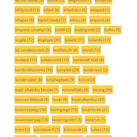
kezelő modul
(3)
kidobó
(3)
kiegészítő
(7)
kifolyó
(8)
kifolyócső
(13)
kifúvó
(6)
kifúvórács
(6)
kihajtád
(1)
kihajtás
(8)
kijelző modul
(2)
kilincs
(8)
kinyomó
(4)
kinyomó szivattyú
(8)
kioldó
(2)
kioldógomb
(2)
kisflex
(5)
kisgép
(12)
kisgépek
(39)
kiskefe
(11)
kiskerék
(17)
kis sarokköszörű
(2)
kisállatszőr
(6)
kiöntő
(13)
kockázó
(11)
kolbásztöltő
(12)
kombinált hűtő
(8)
kombináltszívófej
(39)
komplett
(29)
kondenzvíz
(2)
kondenzátor
(8)
konyhagépek
(9)
konzol
(3)
kopó alkatrész készlet
(1)
koronafűtés
(4)
korong
(34)
koszorú fűtőszál
(4)
kosár
(9)
kosáralkatrész
(37)
kosárcsapágy
(10)
kosárgörgő
(15)
kosárkerék
(21)
kosárműanyag
(18)
kosárrögzítő
(13)
kosársín
(1)
krém
(2)
krémkeverő
(1)
krómozott
(2)
kulacs
(13)