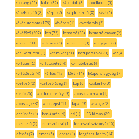
kuplung
(52)
kábel
(32)
kábeldob
(8)
kábelköteg
(5)
kábelrögzítő
(2)
kárpit
(2)
kárpit tisztító
(8)
kávé
(1)
kávéautomata
(176)
kávébab
(1)
kávédaráló
(3)
kávéfőző
(207)
kés
(73)
késtartó
(33)
késtartó csavar
(2)
készlet
(106)
kétkörös
(1)
kétszintes
(3)
kézi gyalu
(7)
kézi körfűrész
(1)
kézimixer
(31)
kézi porszívó
(79)
kör
(4)
körfütés
(5)
körfűtőbetét
(4)
kör fűtőbetét
(4)
körfűtőszál
(4)
körkés
(15)
kötél
(11)
központi egység
(7)
középső
(3)
középső üveg
(1)
kúp
(6)
kúpkerék
(3)
külső
(26)
labirintustartály
(9)
lapos csap maró
(1)
laposszíj
(33)
lapostepsi
(14)
lapát
(9)
lasange
(2)
lassúprés
(4)
lassú prés
(4)
led
(1)
LED lámpa
(20)
leeresztő
(2)
leeresztő cső
(1)
leeresztő szivattyú
(10)
lefedés
(7)
lemez
(5)
lencse
(1)
lengéscsillapító
(14)