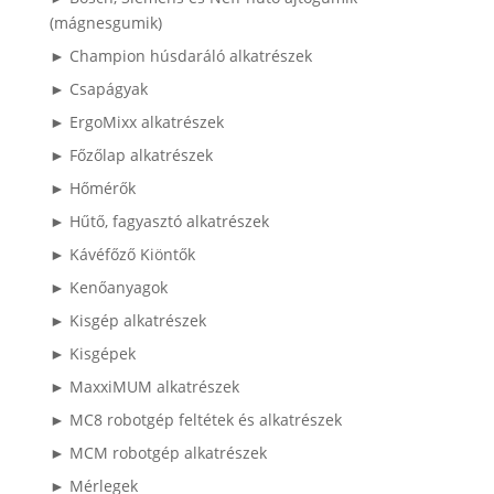
(mágnesgumik)
► Champion húsdaráló alkatrészek
► Csapágyak
► ErgoMixx alkatrészek
► Főzőlap alkatrészek
► Hőmérők
► Hűtő, fagyasztó alkatrészek
► Kávéfőző Kiöntők
► Kenőanyagok
► Kisgép alkatrészek
► Kisgépek
► MaxxiMUM alkatrészek
► MC8 robotgép feltétek és alkatrészek
► MCM robotgép alkatrészek
► Mérlegek