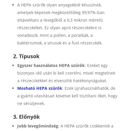
A HEPA szűrők olyan anyagokból készülnek,
amelyek képesek megközelítőleg 99,97%-ban
eltávolítani a levegőből a 0,3 mikron méretű
részecskéket. Ez olyan apró részecskékre is
vonatkozik, mint a pollen, a poratkák, a
baktériumok, a vírusok és a füst részecskék.
2. Típusok
Egyszer használatos HEPA szűrők
: Ezeket egy
bizonyos idő után ki kell cserélni, mivel megtelnek
a részecskékkel és elveszítik hatékonyságukat.
Mosható HEPA szűrők
: Ezek újrahasználhatók, de
a gyártó utasításait követve kell tisztítani őket, hogy
ne sérüljenek.
3. Előnyök
Jobb levegőminőség
: A HEPA szűrők csökkentik a