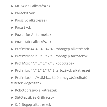
► MUZ4MX2 alkatrészek
► Páraelszívók
► Porszívó alkatrészek
► Porzsákok
► Power for All termékek
► PowerMixx alkatrészek
► Profimixx 44/45/46/47/48 robotgép alkatrészek
► Profimixx 44/45/46/47/48 robotgép tartozékok
► ProfiMixx 44/45/46/47/48 Robotgépek
► Profimixx 44/45/46/47/48 tartozékok alkatrészei
► Profimixx4..../MUM4.... külön megvásárolható
feltétek kiegészítők
► Robotporszívó alkatrészek
► Sütőtepsik és Grillrácsok
► Szárítógép alkatrészek