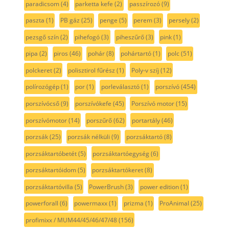
paradicsom
(4)
parketta kefe
(2)
passzírozó
(9)
paszta
(1)
PB gáz
(25)
penge
(5)
perem
(3)
persely
(2)
pezsgő szín
(2)
pihefogó
(3)
piheszűrő
(3)
pink
(1)
pipa
(2)
piros
(46)
pohár
(8)
pohártartó
(1)
polc
(51)
polckeret
(2)
polisztirol fűrész
(1)
Poly-v szíj
(12)
polírozógép
(1)
por
(1)
porleválasztó
(1)
porszívó
(454)
porszívócső
(9)
porszívókefe
(45)
Porszívó motor
(15)
porszívómotor
(14)
porszűrő
(62)
portartály
(46)
porzsák
(25)
porzsák nélküli
(9)
porzsáktartó
(8)
porzsáktartóbetét
(5)
porzsáktartóegység
(6)
porzsáktartóidom
(5)
porzsáktartókeret
(8)
porzsáktartóvilla
(5)
PowerBrush
(3)
power edition
(1)
powerforall
(6)
powermaxx
(1)
prizma
(1)
ProAnimal
(25)
profimixx / MUM44/45/46/47/48
(156)