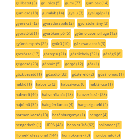
grillbetét
(3)
grillrács
(5)
gumi
(77)
gumibak
(14)
gumicső
(18)
gumiláb
(14)
gyalu
(3)
gyalugép
(1)
gyerekzár
(2)
gyorsdaraboló
(2)
gyorstokmány
(3)
gyorstöltő
(1)
gyúrókampó
(5)
gyümölcscentrifuga
(12)
gyümölcsprés
(22)
gyűrű
(10)
gáz csatlakozó
(3)
gázrózsa
(17)
gáztepsi
(21)
gáztűzhely
(321)
gázégő
(6)
gégecső
(23)
gépház
(5)
görgő
(12)
gőz
(1)
gőzkivezető
(1)
gőzsütő
(33)
gőzterelő
(2)
gőzállomás
(1)
habkő
(1)
habosító
(2)
habszivacs
(6)
habtárcsa
(1)
habverő
(46)
habverőlapát
(18)
habverőszár
(28)
hajtómű
(34)
halogén lámpa
(4)
hangszigetelő
(4)
harmonikacső
(10)
hasábburgonya
(1)
henger
(4)
hengerkefe
(1)
HEPA
(48)
hepa szűrő
(62)
hollander
(2)
HomeProfessional
(144)
homlokkerék
(3)
hordozható
(5)