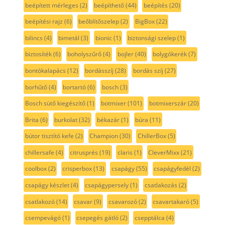
beépített mérleges
(2)
beépíthető
(44)
beépítés
(20)
beépítési rajz
(6)
beőblítőszelep
(2)
BigBox
(22)
bilincs
(4)
bimetál
(3)
bionic
(1)
biztonsági szelep
(1)
biztosíték
(6)
boholyszűrő
(4)
bojler
(40)
bolygókerék
(7)
bontókalapács
(12)
bordásszíj
(28)
bordás szíj
(27)
borhűtő
(4)
bortartó
(6)
bosch
(3)
Bosch sütő kiegészítő
(1)
botmixer
(101)
botmixerszár
(20)
Brita
(6)
burkolat
(32)
békazár
(1)
búra
(11)
bútor tisztító kefe
(2)
Champion
(30)
ChillerBox
(5)
chillersafe
(4)
citrusprés
(19)
claris
(1)
CleverMixx
(21)
coolbox
(2)
crisperbox
(13)
csapágy
(55)
csapágyfedél
(2)
csapágy készlet
(4)
csapágypersely
(1)
csatlakozás
(2)
csatlakozó
(14)
csavar
(9)
csavarozó
(2)
csavartakaró
(5)
csempevágó
(1)
csepegés gátló
(2)
csepptálca
(4)