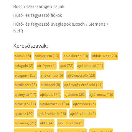
Bosch szerszámgép szíjak
Hűtő- és fagyasztó fiókok
Hűtő- és fagyasztó üveglapok (Bosch / Siemens /
Neff)
Keresőszavak:
ablak
(18)
ablakgumi
(13)
ablakkeret
(13)
ablak üveg
(20)
adagoló
(2)
air fryer
(4)
ajtó
(72)
ajtóbimetál
(11)
ajtógumi
(55)
ajtókampó
(6)
ajtókapcsoló
(23)
ajtókeret
(23)
ajtókötél
(8)
ajtónyitás érzékelő
(11)
ajtónyitó
(17)
ajtópolc
(71)
ajtópánt
(20)
ajtóretesz
(16)
ajtórugó
(11)
ajtótartozék
(194)
ajtózsanér
(6)
ajtózár
(20)
ajtó érzékelő
(13)
ajtóérzékelő
(9)
ajtóüveg
(21)
akksi
(4)
akkumulátor
(6)