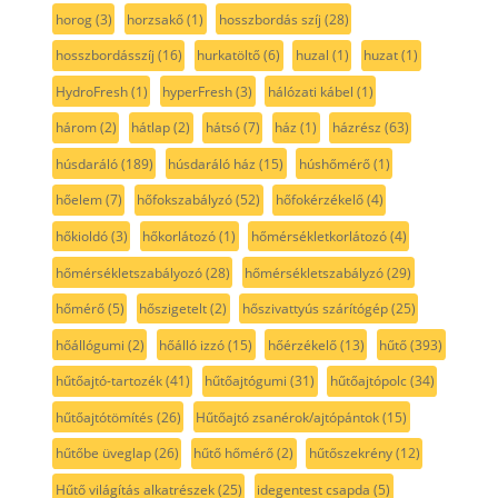
horog
(3)
horzsakő
(1)
hosszbordás szíj
(28)
hosszbordásszíj
(16)
hurkatöltő
(6)
huzal
(1)
huzat
(1)
HydroFresh
(1)
hyperFresh
(3)
hálózati kábel
(1)
három
(2)
hátlap
(2)
hátsó
(7)
ház
(1)
házrész
(63)
húsdaráló
(189)
húsdaráló ház
(15)
húshőmérő
(1)
hőelem
(7)
hőfokszabályzó
(52)
hőfokérzékelő
(4)
hőkioldó
(3)
hőkorlátozó
(1)
hőmérsékletkorlátozó
(4)
hőmérsékletszabályozó
(28)
hőmérsékletszabályzó
(29)
hőmérő
(5)
hőszigetelt
(2)
hőszivattyús szárítógép
(25)
hőállógumi
(2)
hőálló izzó
(15)
hőérzékelő
(13)
hűtő
(393)
hűtőajtó-tartozék
(41)
hűtőajtógumi
(31)
hűtőajtópolc
(34)
hűtőajtótömítés
(26)
Hűtőajtó zsanérok/ajtópántok
(15)
hűtőbe üveglap
(26)
hűtő hőmérő
(2)
hűtőszekrény
(12)
Hűtő világítás alkatrészek
(25)
idegentest csapda
(5)