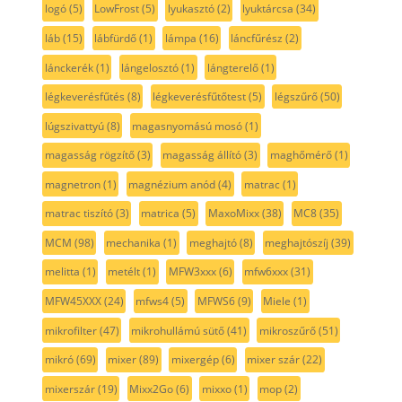
logó
(5)
LowFrost
(5)
lyukasztó
(2)
lyuktárcsa
(34)
láb
(15)
lábfürdő
(1)
lámpa
(16)
láncfűrész
(2)
lánckerék
(1)
lángelosztó
(1)
lángterelő
(1)
légkeverésfűtés
(8)
légkeverésfűtőtest
(5)
légszűrő
(50)
lúgszivattyú
(8)
magasnyomású mosó
(1)
magasság rögzítő
(3)
magasság állító
(3)
maghőmérő
(1)
magnetron
(1)
magnézium anód
(4)
matrac
(1)
matrac tiszító
(3)
matrica
(5)
MaxoMixx
(38)
MC8
(35)
MCM
(98)
mechanika
(1)
meghajtó
(8)
meghajtószíj
(39)
melitta
(1)
metélt
(1)
MFW3xxx
(6)
mfw6xxx
(31)
MFW45XXX
(24)
mfws4
(5)
MFWS6
(9)
Miele
(1)
mikrofilter
(47)
mikrohullámú sütő
(41)
mikroszűrő
(51)
mikró
(69)
mixer
(89)
mixergép
(6)
mixer szár
(22)
mixerszár
(19)
Mixx2Go
(6)
mixxo
(1)
mop
(2)