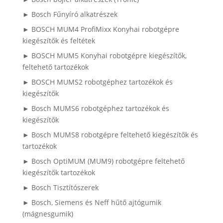
► Bosch Fűnyíró alkatrészek
► BOSCH MUM4 ProfiMixx Konyhai robotgépre
kiegészítők és feltétek
► BOSCH MUM5 Konyhai robotgépre kiegészítők,
feltehető tartozékok
► BOSCH MUMS2 robotgéphez tartozékok és
kiegészítők
► Bosch MUMS6 robotgéphez tartozékok és
kiegészítők
► Bosch MUMS8 robotgépre feltehető kiegészítők és
tartozékok
► Bosch OptiMUM (MUM9) robotgépre feltehető
kiegészítők tartozékok
► Bosch Tisztítószerek
► Bosch, Siemens és Neff hűtő ajtógumik
(mágnesgumik)