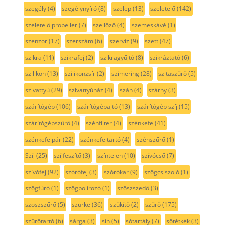
szegély
(4)
szegélynyíró
(8)
szelep
(13)
szeletelő
(142)
szeletelő propeller
(7)
szellőző
(4)
szemeskávé
(1)
szenzor
(17)
szerszám
(6)
szervíz
(9)
szett
(47)
szikra
(11)
szikrafej
(2)
szikragyűjtó
(8)
szikráztató
(6)
szilikon
(13)
szilikonzsír
(2)
szimering
(28)
szitaszűrő
(5)
szivattyú
(29)
szivattyúház
(4)
szán
(4)
szárny
(3)
szárítógép
(106)
szárítógépajtó
(13)
szárítógép szíj
(15)
szárítógépszűrő
(4)
szénfilter
(4)
szénkefe
(41)
szénkefe pár
(22)
szénkefe tartó
(4)
szénszűrő
(1)
Szíj
(25)
szíjfeszítő
(3)
színtelen
(10)
szívócső
(7)
szívófej
(92)
szórófej
(3)
szórókar
(9)
szögcsiszoló
(1)
szögfúró
(1)
szögpolírozó
(1)
szöszszedő
(3)
szöszszűrő
(5)
szürke
(36)
szűkítő
(2)
szűrő
(175)
szűrőtartó
(6)
sárga
(3)
sín
(5)
sótartály
(7)
sötétkék
(3)