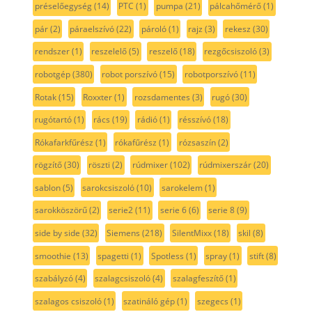
préselőegység
(14)
PTC
(1)
pumpa
(21)
pálcahőmérő
(1)
pár
(2)
páraelszívó
(22)
pároló
(1)
rajz
(3)
rekesz
(30)
rendszer
(1)
reszelelő
(5)
reszelő
(18)
rezgőcsiszoló
(3)
robotgép
(380)
robot porszívó
(15)
robotporszívó
(11)
Rotak
(15)
Roxxter
(1)
rozsdamentes
(3)
rugó
(30)
rugótartó
(1)
rács
(19)
rádió
(1)
résszívó
(18)
Rókafarkfűrész
(1)
rókafűrész
(1)
rózsaszín
(2)
rögzítő
(30)
röszti
(2)
rúdmixer
(102)
rúdmixerszár
(20)
sablon
(5)
sarokcsiszoló
(10)
sarokelem
(1)
sarokköszörű
(2)
serie2
(11)
serie 6
(6)
serie 8
(9)
side by side
(32)
Siemens
(218)
SilentMixx
(18)
skil
(8)
smoothie
(13)
spagetti
(1)
Spotless
(1)
spray
(1)
stift
(8)
szabályzó
(4)
szalagcsiszoló
(4)
szalagfeszítő
(1)
szalagos csiszoló
(1)
szatináló gép
(1)
szegecs
(1)