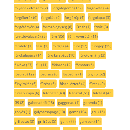
folyadék elvezető
(2)
Forgatógomb
(152)
forgókefe
(24)
forgókerék
(6)
forgókés
(9)
forgókúp
(4)
forgólapát
(3)
forgótányér
(4)
forrázó egység
(6)
Fresh
(1)
fritőz
(3)
funkcióválasztó
(39)
fém
(35)
fém keverőtál
(11)
fémtető
(1)
fésű
(1)
földgáz
(4)
fúró
(17)
fúrógép
(19)
fúrókalapács
(14)
fúró kalapács
(10)
fúrótokmány
(3)
fúvóka
(27)
fül
(11)
fődarab
(12)
főmotor
(6)
főzőlap
(122)
főzőrács
(6)
főzőzóna
(1)
fűnyíró
(52)
fűnyírókés
(6)
fűrész
(6)
fűszellőztető
(4)
fűtés
(40)
fűtéspumpa
(6)
fűtőbetét
(43)
fűtőszál
(51)
fűtőtest
(45)
G9
(2)
gabonaörlő
(13)
gaggenau
(1)
gerenda
(1)
golyós
(1)
golyóscsapágy
(10)
gomb
(104)
grill
(16)
grillbetét
(3)
grillrács
(5)
gumi
(77)
gumibak
(14)