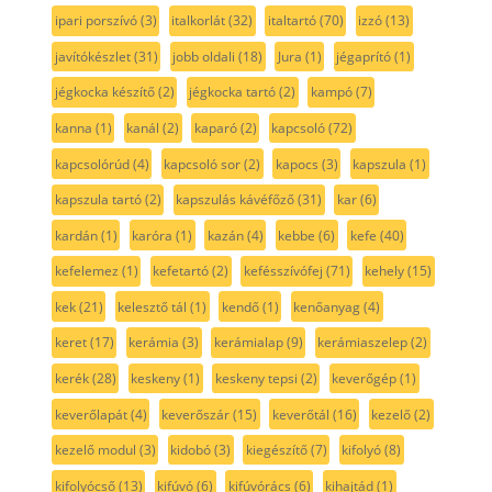
ipari porszívó
(3)
italkorlát
(32)
italtartó
(70)
izzó
(13)
javítókészlet
(31)
jobb oldali
(18)
Jura
(1)
jégaprító
(1)
jégkocka készítő
(2)
jégkocka tartó
(2)
kampó
(7)
kanna
(1)
kanál
(2)
kaparó
(2)
kapcsoló
(72)
kapcsolórúd
(4)
kapcsoló sor
(2)
kapocs
(3)
kapszula
(1)
kapszula tartó
(2)
kapszulás kávéfőző
(31)
kar
(6)
kardán
(1)
karóra
(1)
kazán
(4)
kebbe
(6)
kefe
(40)
kefelemez
(1)
kefetartó
(2)
kefésszívófej
(71)
kehely
(15)
kek
(21)
kelesztő tál
(1)
kendő
(1)
kenőanyag
(4)
keret
(17)
kerámia
(3)
kerámialap
(9)
kerámiaszelep
(2)
kerék
(28)
keskeny
(1)
keskeny tepsi
(2)
keverőgép
(1)
keverőlapát
(4)
keverőszár
(15)
keverőtál
(16)
kezelő
(2)
kezelő modul
(3)
kidobó
(3)
kiegészítő
(7)
kifolyó
(8)
kifolyócső
(13)
kifúvó
(6)
kifúvórács
(6)
kihajtád
(1)