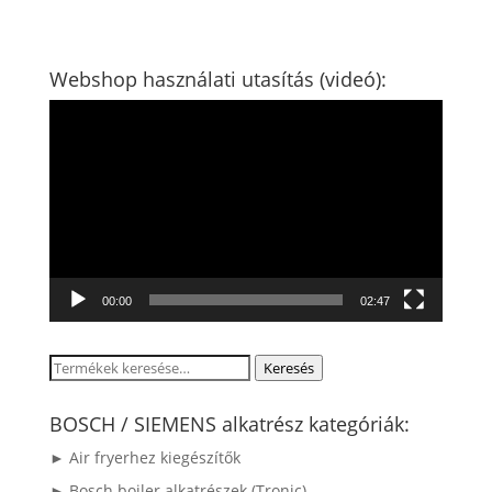
Webshop használati utasítás (videó):
Videólejátszó
00:00
02:47
Keresés
Keresés
a
következőre:
BOSCH / SIEMENS alkatrész kategóriák:
► Air fryerhez kiegészítők
► Bosch bojler alkatrészek (Tronic)