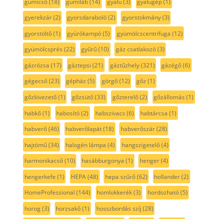
gumicső
(18)
gumiláb
(14)
gyalu
(3)
gyalugép
(1)
gyerekzár
(2)
gyorsdaraboló
(2)
gyorstokmány
(3)
gyorstöltő
(1)
gyúrókampó
(5)
gyümölcscentrifuga
(12)
gyümölcsprés
(22)
gyűrű
(10)
gáz csatlakozó
(3)
gázrózsa
(17)
gáztepsi
(21)
gáztűzhely
(321)
gázégő
(6)
gégecső
(23)
gépház
(5)
görgő
(12)
gőz
(1)
gőzkivezető
(1)
gőzsütő
(33)
gőzterelő
(2)
gőzállomás
(1)
habkő
(1)
habosító
(2)
habszivacs
(6)
habtárcsa
(1)
habverő
(46)
habverőlapát
(18)
habverőszár
(28)
hajtómű
(34)
halogén lámpa
(4)
hangszigetelő
(4)
harmonikacső
(10)
hasábburgonya
(1)
henger
(4)
hengerkefe
(1)
HEPA
(48)
hepa szűrő
(62)
hollander
(2)
HomeProfessional
(144)
homlokkerék
(3)
hordozható
(5)
horog
(3)
horzsakő
(1)
hosszbordás szíj
(28)