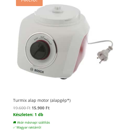
Turmix alap motor (alapgép*)
Original
Current
19.600
Ft
15.900
Ft
price
price
Készleten: 1 db
was:
is:
🚚 Akár másnapi szállítás
19.600 Ft.
15.900 Ft.
✅ Magyar raktárról