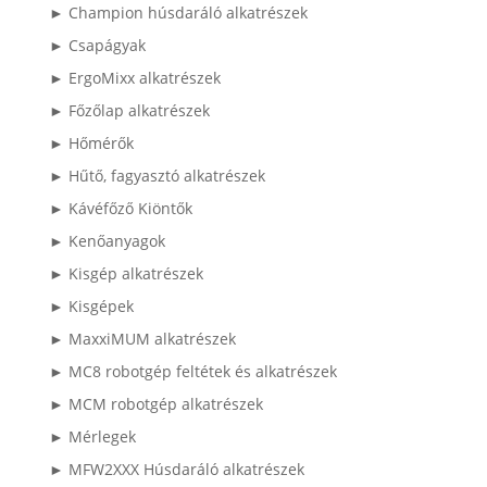
► Champion húsdaráló alkatrészek
► Csapágyak
► ErgoMixx alkatrészek
► Főzőlap alkatrészek
► Hőmérők
► Hűtő, fagyasztó alkatrészek
► Kávéfőző Kiöntők
► Kenőanyagok
► Kisgép alkatrészek
► Kisgépek
► MaxxiMUM alkatrészek
► MC8 robotgép feltétek és alkatrészek
► MCM robotgép alkatrészek
► Mérlegek
► MFW2XXX Húsdaráló alkatrészek