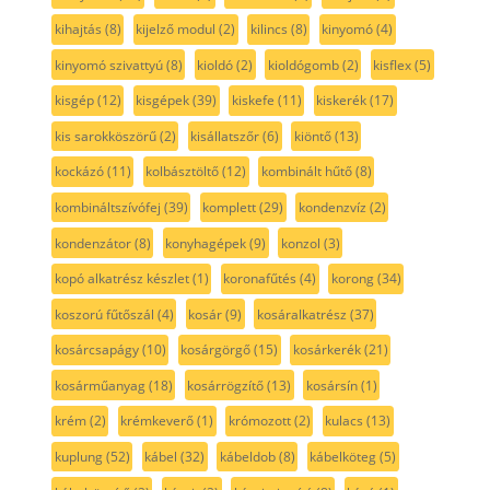
kihajtás
(8)
kijelző modul
(2)
kilincs
(8)
kinyomó
(4)
kinyomó szivattyú
(8)
kioldó
(2)
kioldógomb
(2)
kisflex
(5)
kisgép
(12)
kisgépek
(39)
kiskefe
(11)
kiskerék
(17)
kis sarokköszörű
(2)
kisállatszőr
(6)
kiöntő
(13)
kockázó
(11)
kolbásztöltő
(12)
kombinált hűtő
(8)
kombináltszívófej
(39)
komplett
(29)
kondenzvíz
(2)
kondenzátor
(8)
konyhagépek
(9)
konzol
(3)
kopó alkatrész készlet
(1)
koronafűtés
(4)
korong
(34)
koszorú fűtőszál
(4)
kosár
(9)
kosáralkatrész
(37)
kosárcsapágy
(10)
kosárgörgő
(15)
kosárkerék
(21)
kosárműanyag
(18)
kosárrögzítő
(13)
kosársín
(1)
krém
(2)
krémkeverő
(1)
krómozott
(2)
kulacs
(13)
kuplung
(52)
kábel
(32)
kábeldob
(8)
kábelköteg
(5)