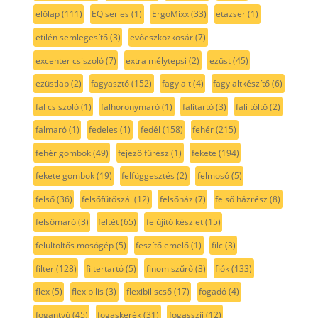
előlap
(111)
EQ series
(1)
ErgoMixx
(33)
etazser
(1)
etilén semlegesítő
(3)
evőeszközkosár
(7)
excenter csiszoló
(7)
extra mélytepsi
(2)
ezüst
(45)
ezüstlap
(2)
fagyasztó
(152)
fagylalt
(4)
fagylaltkészítő
(6)
fal csiszoló
(1)
falhoronymaró
(1)
falitartó
(3)
fali töltő
(2)
falmaró
(1)
fedeles
(1)
fedél
(158)
fehér
(215)
fehér gombok
(49)
fejező fűrész
(1)
fekete
(194)
fekete gombok
(19)
felfüggesztés
(2)
felmosó
(5)
felső
(36)
felsőfűtőszál
(12)
felsőház
(7)
felső házrész
(8)
felsőmaró
(3)
feltét
(65)
felújító készlet
(15)
felültöltős mosógép
(5)
feszítő emelő
(1)
filc
(3)
filter
(128)
filtertartó
(5)
finom szűrő
(3)
fiók
(133)
flex
(5)
flexibilis
(3)
flexibiliscső
(17)
fogadó
(4)
fogantyú
(45)
fogaskerék
(31)
fogasszíj
(12)