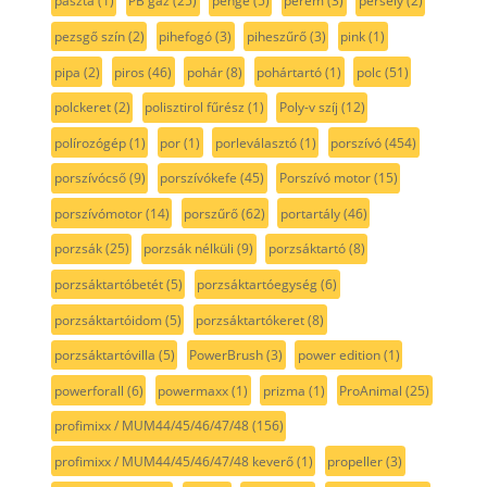
paszta
(1)
PB gáz
(25)
penge
(5)
perem
(3)
persely
(2)
pezsgő szín
(2)
pihefogó
(3)
piheszűrő
(3)
pink
(1)
pipa
(2)
piros
(46)
pohár
(8)
pohártartó
(1)
polc
(51)
polckeret
(2)
polisztirol fűrész
(1)
Poly-v szíj
(12)
polírozógép
(1)
por
(1)
porleválasztó
(1)
porszívó
(454)
porszívócső
(9)
porszívókefe
(45)
Porszívó motor
(15)
porszívómotor
(14)
porszűrő
(62)
portartály
(46)
porzsák
(25)
porzsák nélküli
(9)
porzsáktartó
(8)
porzsáktartóbetét
(5)
porzsáktartóegység
(6)
porzsáktartóidom
(5)
porzsáktartókeret
(8)
porzsáktartóvilla
(5)
PowerBrush
(3)
power edition
(1)
powerforall
(6)
powermaxx
(1)
prizma
(1)
ProAnimal
(25)
profimixx / MUM44/45/46/47/48
(156)
profimixx / MUM44/45/46/47/48 keverő
(1)
propeller
(3)