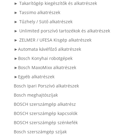
► Takarítógép kiegészítők és alkatrészek
► Tassimo alkatrészek
► Tűzhely / Sütő alkatrészek
► Unlimited porszívó tartozékok és alkatrészek
► ZELMER / UFESA Kisgép alkatrészek
►Automata kávéfőző alkatrészek
►Bosch Konyhai robotgépek
►Bosch MaxoMixx alkatrészek
►Egyéb alkatrészek
Bosch Ipari Porszívó alkatrészek
Bosch meghajtószíjak
BOSCH szerszámgép alkatrész
BOSCH szerszámgép kapcsolók
BOSCH szerszámgép szénkefék
Bosch szerszámgép szíjak