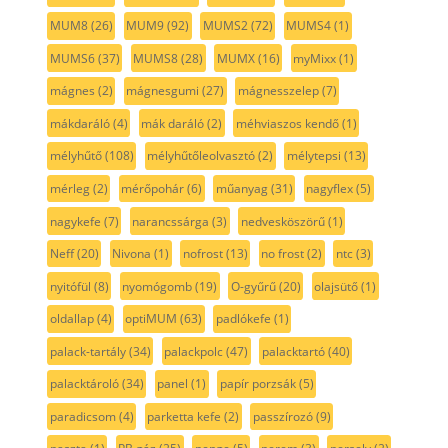
MUM8
(26)
MUM9
(92)
MUMS2
(72)
MUMS4
(1)
MUMS6
(37)
MUMS8
(28)
MUMX
(16)
myMixx
(1)
mágnes
(2)
mágnesgumi
(27)
mágnesszelep
(7)
mákdaráló
(4)
mák daráló
(2)
méhviaszos kendő
(1)
mélyhűtő
(108)
mélyhűtőleolvasztó
(2)
mélytepsi
(13)
mérleg
(2)
mérőpohár
(6)
műanyag
(31)
nagyflex
(5)
nagykefe
(7)
narancssárga
(3)
nedvesköszörű
(1)
Neff
(20)
Nivona
(1)
nofrost
(13)
no frost
(2)
ntc
(3)
nyitófül
(8)
nyomógomb
(19)
O-gyűrű
(20)
olajsütő
(1)
oldallap
(4)
optiMUM
(63)
padlókefe
(1)
palack-tartály
(34)
palackpolc
(47)
palacktartó
(40)
palacktároló
(34)
panel
(1)
papír porzsák
(5)
paradicsom
(4)
parketta kefe
(2)
passzírozó
(9)