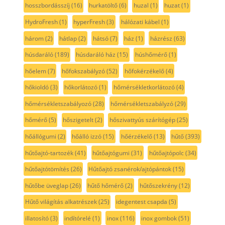
hosszbordásszíj
(16)
hurkatöltő
(6)
huzal
(1)
huzat
(1)
HydroFresh
(1)
hyperFresh
(3)
hálózati kábel
(1)
három
(2)
hátlap
(2)
hátsó
(7)
ház
(1)
házrész
(63)
húsdaráló
(189)
húsdaráló ház
(15)
húshőmérő
(1)
hőelem
(7)
hőfokszabályzó
(52)
hőfokérzékelő
(4)
hőkioldó
(3)
hőkorlátozó
(1)
hőmérsékletkorlátozó
(4)
hőmérsékletszabályozó
(28)
hőmérsékletszabályzó
(29)
hőmérő
(5)
hőszigetelt
(2)
hőszivattyús szárítógép
(25)
hőállógumi
(2)
hőálló izzó
(15)
hőérzékelő
(13)
hűtő
(393)
hűtőajtó-tartozék
(41)
hűtőajtógumi
(31)
hűtőajtópolc
(34)
hűtőajtótömítés
(26)
Hűtőajtó zsanérok/ajtópántok
(15)
hűtőbe üveglap
(26)
hűtő hőmérő
(2)
hűtőszekrény
(12)
Hűtő világítás alkatrészek
(25)
idegentest csapda
(5)
illatosító
(3)
indítórelé
(1)
inox
(116)
inox gombok
(51)