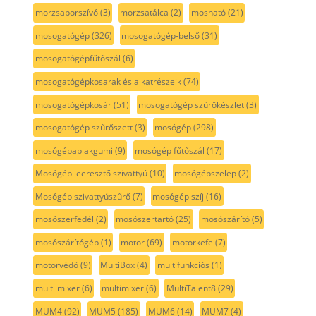
morzsaporszívó
(3)
morzsatálca
(2)
mosható
(21)
mosogatógép
(326)
mosogatógép-belső
(31)
mosogatógépfűtőszál
(6)
mosogatógépkosarak és alkatrészeik
(74)
mosogatógépkosár
(51)
mosogatógép szűrőkészlet
(3)
mosogatógép szűrőszett
(3)
mosógép
(298)
mosógépablakgumi
(9)
mosógép fűtőszál
(17)
Mosógép leeresztő szivattyú
(10)
mosógépszelep
(2)
Mosógép szivattyúszűrő
(7)
mosógép szíj
(16)
mosószerfedél
(2)
mosószertartó
(25)
mosószárító
(5)
mosószárítógép
(1)
motor
(69)
motorkefe
(7)
motorvédő
(9)
MultiBox
(4)
multifunkciós
(1)
multi mixer
(6)
multimixer
(6)
MultiTalent8
(29)
MUM4
(92)
MUM5
(185)
MUM6
(14)
MUM7
(4)