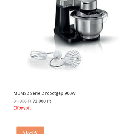
MUMS2 Serie 2 robotgép 900W
Original
Current
81.000
Ft
72.000
Ft
price
price
Elfogyott
was:
is:
81.000 Ft.
72.000 Ft.
Akció!