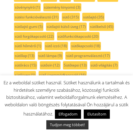
sövénynyíró
(1)
sütemény kinyomó
(3)
sütési funkcióválasztó
(31)
sütő
(315)
sütőajtó
(35)
sütőajtó gumi
(5)
sütőajtó külső üveg
(17)
sütőbelső
(45)
sütő forgókapcsoló
(22)
sütőfunkciókapcsoló
(20)
sütő hőmérő
(1)
sütő izzó
(18)
sütőkapcsoló
(18)
sütőlap
(13)
sütő lámpa
(9)
sütő programválasztó
(17)
sütőrács
(15)
sütősín
(12)
Sütőtepsi
(13)
sütő világítás
(7)
sütőüveg
(1)
sütő üzemmódkapcsoló
(16)
Ez a weboldal sütiket használ. Sütiket használunk a tartalmak és
sütő üzemmódváltó
(16)
sűtőajtó tömítés
(7)
tabletta
(16)
hirdetések személyre szabásához, közösségi funkciók
takarítógép
(66)
takaró
(3)
takarólemez
(2)
talp
(1)
biztosításához, valamint weboldalforgalmunk elemzéséhez. A
tartozéktáska
(2)
tartály
(82)
tartó
(16)
tassimo
(41)
weboldalon való böngészés folytatásával Ön hozzájárul a sütik
használatához.
TastyMoments
(3)
teafőző
(1)
tejcső
(5)
tejhabosító
(8)
Elfogadom
Elutasítom
tejtartó
(8)
tekercs
(2)
tekercsfedél
(1)
teleszkópcső
(9)
Tudjon meg többet!
teleszkópos sütősín
(12)
teljesítmény szabályzó
(1)