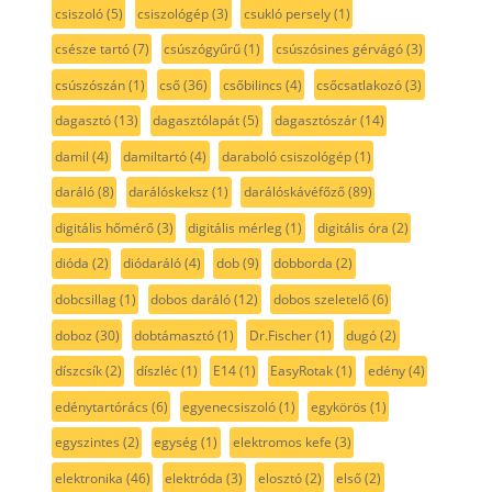
csiszoló
(5)
csiszológép
(3)
csukló persely
(1)
csésze tartó
(7)
csúszógyűrű
(1)
csúszósines gérvágó
(3)
csúszószán
(1)
cső
(36)
csőbilincs
(4)
csőcsatlakozó
(3)
dagasztó
(13)
dagasztólapát
(5)
dagasztószár
(14)
damil
(4)
damiltartó
(4)
daraboló csiszológép
(1)
daráló
(8)
darálóskeksz
(1)
darálóskávéfőző
(89)
digitális hőmérő
(3)
digitális mérleg
(1)
digitális óra
(2)
dióda
(2)
diódaráló
(4)
dob
(9)
dobborda
(2)
dobcsillag
(1)
dobos daráló
(12)
dobos szeletelő
(6)
doboz
(30)
dobtámasztó
(1)
Dr.Fischer
(1)
dugó
(2)
díszcsík
(2)
díszléc
(1)
E14
(1)
EasyRotak
(1)
edény
(4)
edénytartórács
(6)
egyenecsiszoló
(1)
egykörös
(1)
egyszintes
(2)
egység
(1)
elektromos kefe
(3)
elektronika
(46)
elektróda
(3)
elosztó
(2)
első
(2)