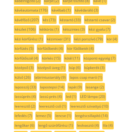
kábelrögzítő
(2)
kárpit
(2)
kárpit tisztító
(8)
kávé
(1)
kávéautomata
(176)
kávébab
(1)
kávédaráló
(3)
kávéfőző
(207)
kés
(73)
késtartó
(33)
késtartó csavar
(2)
készlet
(106)
kétkörös
(1)
kétszintes
(3)
kézi gyalu
(7)
kézi körfűrész
(1)
kézimixer
(31)
kézi porszívó
(79)
kör
(4)
körfütés
(5)
körfűtőbetét
(4)
kör fűtőbetét
(4)
körfűtőszál
(4)
körkés
(15)
kötél
(11)
központi egység
(7)
középső
(3)
középső üveg
(1)
kúp
(6)
kúpkerék
(3)
külső
(26)
labirintustartály
(9)
lapos csap maró
(1)
laposszíj
(33)
lapostepsi
(14)
lapát
(9)
lasange
(2)
lassúprés
(4)
lassú prés
(4)
led
(1)
LED lámpa
(20)
leeresztő
(2)
leeresztő cső
(1)
leeresztő szivattyú
(10)
lefedés
(7)
lemez
(5)
lencse
(1)
lengéscsillapító
(14)
lengőkar
(6)
lengő szúrófűrész
(1)
leolvasztó
(4)
lila
(4)