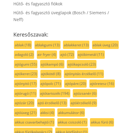
Hűtő- és fagyasztó fiókok
Hűtő- és fagyasztó üveglapok (Bosch / Siemens /
Neff)
Keresőszavak:
ablak
(18)
ablakgumi
(13)
ablakkeret
(13)
ablak üveg
(20)
adagoló
(2)
air fryer
(4)
ajtó
(72)
ajtóbimetál
(11)
ajtógumi
(55)
ajtókampó
(6)
ajtókapcsoló
(23)
ajtókeret
(23)
ajtókötél
(8)
ajtónyitás érzékelő
(11)
ajtónyitó
(17)
ajtópolc
(71)
ajtópánt
(20)
ajtóretesz
(16)
ajtórugó
(11)
ajtótartozék
(194)
ajtózsanér
(6)
ajtózár
(20)
ajtó érzékelő
(13)
ajtóérzékelő
(9)
ajtóüveg
(21)
akksi
(4)
akkumulátor
(6)
akkus csavarbehajtó
(1)
akkus csiszoló
(1)
akkus fúró
(6)
akkus fúrókalapács
(2)
akkus körfűrész
(1)