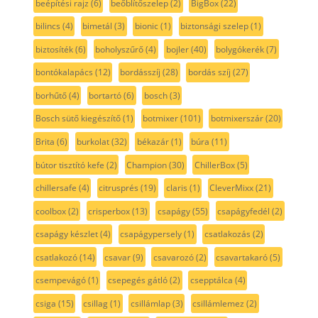
beépítési rajz
(6)
beőblítőszelep
(2)
BigBox
(22)
bilincs
(4)
bimetál
(3)
bionic
(1)
biztonsági szelep
(1)
biztosíték
(6)
boholyszűrő
(4)
bojler
(40)
bolygókerék
(7)
bontókalapács
(12)
bordásszíj
(28)
bordás szíj
(27)
borhűtő
(4)
bortartó
(6)
bosch
(3)
Bosch sütő kiegészítő
(1)
botmixer
(101)
botmixerszár
(20)
Brita
(6)
burkolat
(32)
békazár
(1)
búra
(11)
bútor tisztító kefe
(2)
Champion
(30)
ChillerBox
(5)
chillersafe
(4)
citrusprés
(19)
claris
(1)
CleverMixx
(21)
coolbox
(2)
crisperbox
(13)
csapágy
(55)
csapágyfedél
(2)
csapágy készlet
(4)
csapágypersely
(1)
csatlakozás
(2)
csatlakozó
(14)
csavar
(9)
csavarozó
(2)
csavartakaró
(5)
csempevágó
(1)
csepegés gátló
(2)
csepptálca
(4)
csiga
(15)
csillag
(1)
csillámlap
(3)
csillámlemez
(2)