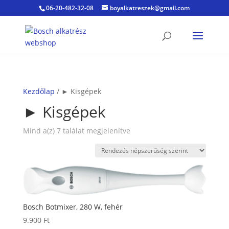
06-20-482-32-08
boyalkatreszek@gmail.com
Kezdőlap
/ ► Kisgépek
► Kisgépek
Sorted
Mind a(z) 7 találat megjelenítve
by
popularity
Bosch Botmixer, 280 W, fehér
9.900
Ft