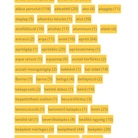
akkus porszívó
(118)
akkutöltő
(20)
aksi
(4)
alapgép
(11)
alaplap
(5)
alkatrész készlet
(1)
alsó
(39)
alsófűtőszál
(10)
alsóház
(17)
aluminium
(1)
alátét
(4)
antracit
(2)
anya
(11)
anód
(10)
aprító
(64)
aprítógép
(1)
aprítókés
(25)
aprósütemény
(1)
aqua senzor
(1)
aquastop
(6)
asztali körfűrész
(2)
asztali mosogatógép
(2)
babkávé
(1)
bal oldali
(18)
Barino
(1)
barna
(5)
befogó
(4)
befolyócső
(2)
bekapcsoló
(2)
bekötő doboz
(1)
belső
(16)
bepattintható sütősín
(1)
beszúrófűrész
(3)
betoncsiszoló
(1)
betontörő kalapács
(1)
betét
(25)
betöltő tál
(1)
beverőkalapács
(4)
beállító egység
(10)
beépített mérleges
(2)
beépíthető
(44)
beépítés
(20)