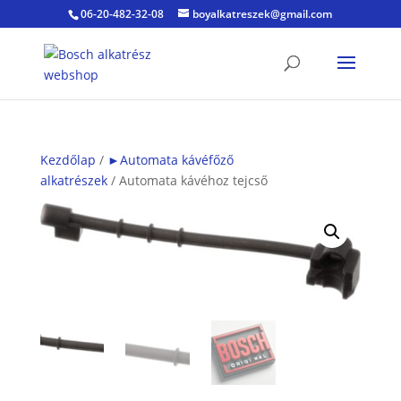
06-20-482-32-08
boyalkatreszek@gmail.com
Kezdőlap
/
►Automata kávéfőző
alkatrészek
/ Automata kávéhoz tejcső