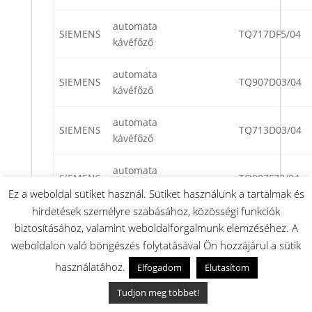
automata
SIEMENS
TQ717DF5/04
kávéfőző
automata
SIEMENS
TQ907D03/04
kávéfőző
automata
SIEMENS
TQ713D03/04
kávéfőző
automata
SIEMENS
TQ907FZ3/04
kávéfőző
Ez a weboldal sütiket használ. Sütiket használunk a tartalmak és
hirdetések személyre szabásához, közösségi funkciók
automata
SIEMENS
TQ907R03/04
biztosításához, valamint weboldalforgalmunk elemzéséhez. A
kávéfőző
weboldalon való böngészés folytatásával Ön hozzájárul a sütik
automata
használatához.
Elfogadom
Elutasítom
SIEMENS
TQ907RZ3/04
kávéfőző
Tudjon meg többet!