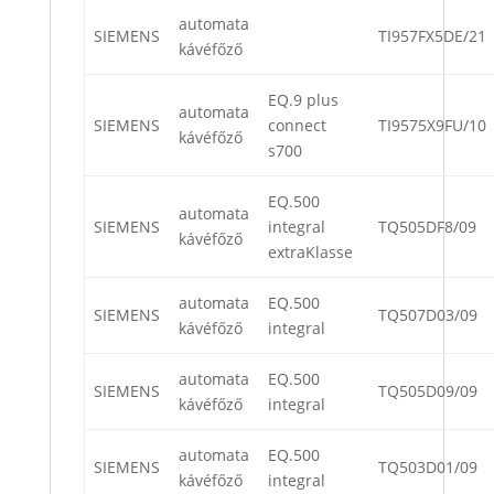
automata
SIEMENS
TI957FX5DE/21
kávéfőző
EQ.9 plus
automata
SIEMENS
connect
TI9575X9FU/10
kávéfőző
s700
EQ.500
automata
SIEMENS
integral
TQ505DF8/09
kávéfőző
extraKlasse
automata
EQ.500
SIEMENS
TQ507D03/09
kávéfőző
integral
automata
EQ.500
SIEMENS
TQ505D09/09
kávéfőző
integral
automata
EQ.500
SIEMENS
TQ503D01/09
kávéfőző
integral