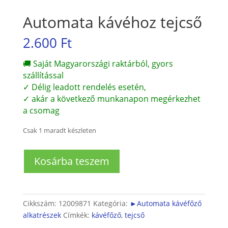
Automata kávéhoz tejcső
2.600
Ft
🚚 Saját Magyarországi raktárból, gyors
szállítással
✓ Délig leadott rendelés esetén,
✓ akár a következő munkanapon megérkezhet
a csomag
Csak 1 maradt készleten
Automata
Kosárba teszem
kávéhoz
tejcső
mennyiség
Cikkszám:
12009871
Kategória:
►Automata kávéfőző
alkatrészek
Címkék:
kávéfőző
,
tejcső