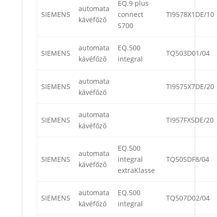
EQ.9 plus
automata
SIEMENS
connect
TI9578X1DE/10
kávéfőző
S700
automata
EQ.500
SIEMENS
TQ503D01/04
kávéfőző
integral
automata
SIEMENS
TI9575X7DE/20
kávéfőző
automata
SIEMENS
TI957FX5DE/20
kávéfőző
EQ.500
automata
SIEMENS
integral
TQ505DF8/04
kávéfőző
extraKlasse
automata
EQ.500
SIEMENS
TQ507D02/04
kávéfőző
integral