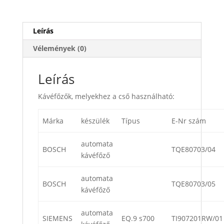
Leírás
Vélemények (0)
Leírás
Kávéfőzők, melyekhez a cső használható:
Márka
készülék
Típus
E-Nr szám
automata
BOSCH
TQE80703/04
kávéfőző
automata
BOSCH
TQE80703/05
kávéfőző
automata
SIEMENS
EQ.9 s700
TI907201RW/01