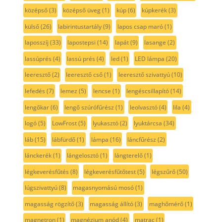
középső
(3)
középső üveg
(1)
kúp
(6)
kúpkerék
(3)
külső
(26)
labirintustartály
(9)
lapos csap maró
(1)
laposszíj
(33)
lapostepsi
(14)
lapát
(9)
lasange
(2)
lassúprés
(4)
lassú prés
(4)
led
(1)
LED lámpa
(20)
leeresztő
(2)
leeresztő cső
(1)
leeresztő szivattyú
(10)
lefedés
(7)
lemez
(5)
lencse
(1)
lengéscsillapító
(14)
lengőkar
(6)
lengő szúrófűrész
(1)
leolvasztó
(4)
lila
(4)
logó
(5)
LowFrost
(5)
lyukasztó
(2)
lyuktárcsa
(34)
láb
(15)
lábfürdő
(1)
lámpa
(16)
láncfűrész
(2)
lánckerék
(1)
lángelosztó
(1)
lángterelő
(1)
légkeverésfűtés
(8)
légkeverésfűtőtest
(5)
légszűrő
(50)
lúgszivattyú
(8)
magasnyomású mosó
(1)
magasság rögzítő
(3)
magasság állító
(3)
maghőmérő
(1)
magnetron
(1)
magnézium anód
(4)
matrac
(1)