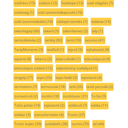
sütőrács
(15)
sütősín
(12)
Sütőtepsi
(13)
sütő világítás
(7)
sütőüveg
(1)
sütő üzemmódkapcsoló
(16)
sütő üzemmódváltó
(16)
sűtőajtó tömítés
(7)
tabletta
(16)
takarítógép
(66)
takaró
(3)
takarólemez
(2)
talp
(1)
tartozéktáska
(2)
tartály
(82)
tartó
(16)
tassimo
(41)
TastyMoments
(3)
teafőző
(1)
tejcső
(5)
tejhabosító
(8)
tejtartó
(8)
tekercs
(2)
tekercsfedél
(1)
teleszkópcső
(9)
teleszkópos sütősín
(12)
teljesítmény szabályzó
(1)
tengely
(17)
tepsi
(35)
tepsi fedél
(3)
tepsitartó
(4)
termoelem
(7)
termosztát
(18)
tető
(20)
textil porzsák
(2)
tisztavízcső
(2)
tisztító
(18)
tisztítószer
(31)
To Go
(3)
ToGo pohár
(14)
tojástartó
(2)
toldócső
(7)
tolóka
(11)
tolókar
(3)
transzformátor
(4)
Tronic
(37)
Tronic bojler
(39)
turbókefe
(38)
turmix
(70)
tál
(44)