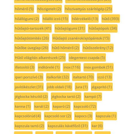
hőmérő
(5)
hőszigetelt
(2)
hőszivattyús szárítógép
(25)
hőállógumi
(2)
hőálló izzó
(15)
hőérzékelő
(13)
hűtő
(393)
hűtőajtó-tartozék
(41)
hűtőajtógumi
(31)
hűtőajtópolc
(34)
hűtőajtótömítés
(26)
Hűtőajtó zsanérok/ajtópántok
(15)
hűtőbe üveglap
(26)
hűtő hőmérő
(2)
hűtőszekrény
(12)
Hűtő világítás alkatrészek
(25)
idegentest csapda
(5)
illatosító
(3)
indítórelé
(1)
inox
(116)
inox gombok
(51)
ipari porszívó
(3)
italkorlát
(32)
italtartó
(70)
izzó
(13)
javítókészlet
(31)
jobb oldali
(18)
Jura
(1)
jégaprító
(1)
jégkocka készítő
(2)
jégkocka tartó
(2)
kampó
(7)
kanna
(1)
kanál
(2)
kaparó
(2)
kapcsoló
(72)
kapcsolórúd
(4)
kapcsoló sor
(2)
kapocs
(3)
kapszula
(1)
kapszula tartó
(2)
kapszulás kávéfőző
(31)
kar
(6)