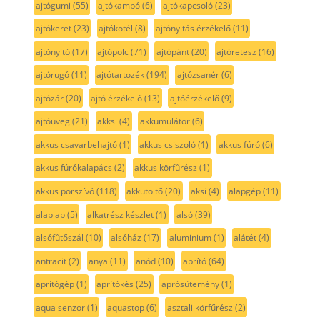
ajtógumi
(55)
ajtókampó
(6)
ajtókapcsoló
(23)
ajtókeret
(23)
ajtókötél
(8)
ajtónyitás érzékelő
(11)
ajtónyitó
(17)
ajtópolc
(71)
ajtópánt
(20)
ajtóretesz
(16)
ajtórugó
(11)
ajtótartozék
(194)
ajtózsanér
(6)
ajtózár
(20)
ajtó érzékelő
(13)
ajtóérzékelő
(9)
ajtóüveg
(21)
akksi
(4)
akkumulátor
(6)
akkus csavarbehajtó
(1)
akkus csiszoló
(1)
akkus fúró
(6)
akkus fúrókalapács
(2)
akkus körfűrész
(1)
akkus porszívó
(118)
akkutöltő
(20)
aksi
(4)
alapgép
(11)
alaplap
(5)
alkatrész készlet
(1)
alsó
(39)
alsófűtőszál
(10)
alsóház
(17)
aluminium
(1)
alátét
(4)
antracit
(2)
anya
(11)
anód
(10)
aprító
(64)
aprítógép
(1)
aprítókés
(25)
aprósütemény
(1)
aqua senzor
(1)
aquastop
(6)
asztali körfűrész
(2)