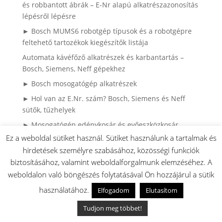
és robbantott ábrák – E-Nr alapú alkatrészazonosítás
lépésről lépésre
► Bosch MUMS6 robotgép típusok és a robotgépre
feltehető tartozékok kiegészítők listája
Automata kávéfőző alkatrészek és karbantartás –
Bosch, Siemens, Neff gépekhez
► Bosch mosogatógép alkatrészek
► Hol van az E.Nr. szám? Bosch, Siemens és Neff
sütők, tűzhelyek
► Mosogatógép edénykosár és evőeszközkosár
útmutató: Minden, amit tudnod kell a kosarak
Ez a weboldal sütiket használ. Sütiket használunk a tartalmak és
karbantartásáról, cseréjéről és alkatrészeiről
hirdetések személyre szabásához, közösségi funkciók
biztosításához, valamint weboldalforgalmunk elemzéséhez. A
► Bosch, Siemens és Neff hűtők ajtógumi
(mágnesgumi) cseréje – szakszerű útmutató
weboldalon való böngészés folytatásával Ön hozzájárul a sütik
► Bosch MUM serie 2 (MUMS2) robotgépek
használatához.
Elfogadom
Elutasítom
tartozékai:
Tudjon meg többet!
► Bosch fűnyíró robbantott ábrák és alkatrészek egy