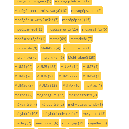
mosógépablakgumi
(9)
mosógép fűtőszál
(17)
Mosógép leeresztő szivattyú
(10)
mosógépszelep
(2)
Mosógép szivattyúszűrő
(7)
mosógép szíj
(16)
mosószerfedél
(2)
mosószertartó
(25)
mosószárító
(5)
mosószárítógép
(1)
motor
(69)
motorkefe
(7)
motorvédő
(9)
MultiBox
(4)
multifunkciós
(1)
multi mixer
(6)
multimixer
(6)
MultiTalent8
(29)
MUM4
(92)
MUM5
(185)
MUM6
(14)
MUM7
(4)
MUM8
(26)
MUM9
(92)
MUMS2
(72)
MUMS4
(1)
MUMS6
(37)
MUMS8
(28)
MUMX
(16)
myMixx
(1)
mágnes
(2)
mágnesgumi
(27)
mágnesszelep
(7)
mákdaráló
(4)
mák daráló
(2)
méhviaszos kendő
(1)
mélyhűtő
(108)
mélyhűtőleolvasztó
(2)
mélytepsi
(13)
mérleg
(2)
mérőpohár
(6)
műanyag
(31)
nagyflex
(5)