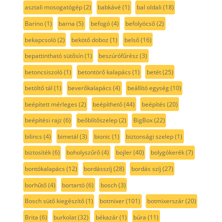
asztali mosogatógép
(2)
babkávé
(1)
bal oldali
(18)
Barino
(1)
barna
(5)
befogó
(4)
befolyócső
(2)
bekapcsoló
(2)
bekötő doboz
(1)
belső
(16)
bepattintható sütősín
(1)
beszúrófűrész
(3)
betoncsiszoló
(1)
betontörő kalapács
(1)
betét
(25)
betöltő tál
(1)
beverőkalapács
(4)
beállító egység
(10)
beépített mérleges
(2)
beépíthető
(44)
beépítés
(20)
beépítési rajz
(6)
beőblítőszelep
(2)
BigBox
(22)
bilincs
(4)
bimetál
(3)
bionic
(1)
biztonsági szelep
(1)
biztosíték
(6)
boholyszűrő
(4)
bojler
(40)
bolygókerék
(7)
bontókalapács
(12)
bordásszíj
(28)
bordás szíj
(27)
borhűtő
(4)
bortartó
(6)
bosch
(3)
Bosch sütő kiegészítő
(1)
botmixer
(101)
botmixerszár
(20)
Brita
(6)
burkolat
(32)
békazár
(1)
búra
(11)