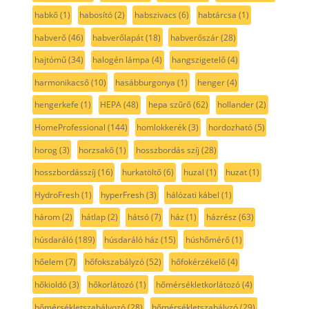
habkő
(1)
habosító
(2)
habszivacs
(6)
habtárcsa
(1)
habverő
(46)
habverőlapát
(18)
habverőszár
(28)
hajtómű
(34)
halogén lámpa
(4)
hangszigetelő
(4)
harmonikacső
(10)
hasábburgonya
(1)
henger
(4)
hengerkefe
(1)
HEPA
(48)
hepa szűrő
(62)
hollander
(2)
HomeProfessional
(144)
homlokkerék
(3)
hordozható
(5)
horog
(3)
horzsakő
(1)
hosszbordás szíj
(28)
hosszbordásszíj
(16)
hurkatöltő
(6)
huzal
(1)
huzat
(1)
HydroFresh
(1)
hyperFresh
(3)
hálózati kábel
(1)
három
(2)
hátlap
(2)
hátsó
(7)
ház
(1)
házrész
(63)
húsdaráló
(189)
húsdaráló ház
(15)
húshőmérő
(1)
hőelem
(7)
hőfokszabályzó
(52)
hőfokérzékelő
(4)
hőkioldó
(3)
hőkorlátozó
(1)
hőmérsékletkorlátozó
(4)
hőmérsékletszabályozó
(28)
hőmérsékletszabályzó
(29)