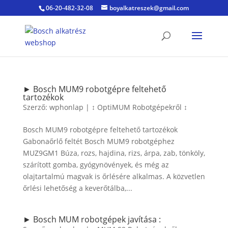
06-20-482-32-08
boyalkatreszek@gmail.com
► Bosch MUM9 robotgépre feltehető
tartozékok
Szerző:
wphonlap
|
↕ OptiMUM Robotgépekről ↕
Bosch MUM9 robotgépre feltehető tartozékok
Gabonaőrlő feltét Bosch MUM9 robotgéphez
MUZ9GM1 Búza, rozs, hajdina, rizs, árpa, zab, tönköly,
szárított gomba, gyógynövények, és még az
olajtartalmú magvak is őrlésére alkalmas. A közvetlen
őrlési lehetőség a keverőtálba,...
► Bosch MUM robotgépek javítása :