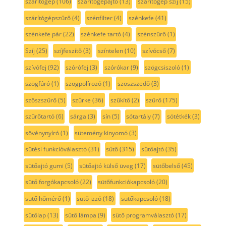
szárítógép
(106)
szárítógépajtó
(13)
szárítógép szíj
(15)
szárítógépszűrő
(4)
szénfilter
(4)
szénkefe
(41)
szénkefe pár
(22)
szénkefe tartó
(4)
szénszűrő
(1)
Szíj
(25)
szíjfeszítő
(3)
színtelen
(10)
szívócső
(7)
szívófej
(92)
szórófej
(3)
szórókar
(9)
szögcsiszoló
(1)
szögfúró
(1)
szögpolírozó
(1)
szöszszedő
(3)
szöszszűrő
(5)
szürke
(36)
szűkítő
(2)
szűrő
(175)
szűrőtartó
(6)
sárga
(3)
sín
(5)
sótartály
(7)
sötétkék
(3)
sövénynyíró
(1)
sütemény kinyomó
(3)
sütési funkcióválasztó
(31)
sütő
(315)
sütőajtó
(35)
sütőajtó gumi
(5)
sütőajtó külső üveg
(17)
sütőbelső
(45)
sütő forgókapcsoló
(22)
sütőfunkciókapcsoló
(20)
sütő hőmérő
(1)
sütő izzó
(18)
sütőkapcsoló
(18)
sütőlap
(13)
sütő lámpa
(9)
sütő programválasztó
(17)