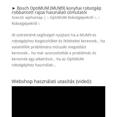
► Bosch OptiMUM (MUM9) konyhai robotgép
robbantott rajzai használati útmutatói
Szerző:
wphonlap
|
↕ OptiMUM Robotgépekről ↕
,
↕
Robotgépekről ↕
Itt szeretnénk segítséget nyújtani ha a MUM9-es
robotgéphez kiegészítőket és feltéteket keresnek… ha
valamiféle problémára műszaki megoldást
keresnek… ha már azonosították a problémát, és
keresnek egy alkatrészt… ha az OptiMUM
robotgéphez használati...
Webshop használati utasítás (videó):
Videólejátszó