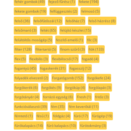
fehér gombok
(49)
fejező fűrész
(1)
fekete
(194)
fekete gombok
(19)
felfüggesztés
(2)
felmosó
(5)
felső
(36)
felsőfűtőszál
(12)
felsőház
(7)
felső házrész
(8)
felsőmaró
(3)
feltét
(65)
felújító készlet
(15)
felültöltős mosógép
(5)
feszítő emelő
(1)
filc
(3)
filter
(128)
filtertartó
(5)
finom szűrő
(3)
fiók
(133)
flex
(5)
flexibilis
(3)
flexibiliscső
(17)
fogadó
(4)
fogantyú
(45)
fogaskerék
(31)
fogasszíj
(12)
folyadék elvezető
(2)
Forgatógomb
(152)
forgókefe
(24)
forgókerék
(6)
forgókés
(9)
forgókúp
(4)
forgólapát
(3)
forgótányér
(4)
forrázó egység
(6)
Fresh
(1)
fritőz
(3)
funkcióválasztó
(39)
fém
(35)
fém keverőtál
(11)
fémtető
(1)
fésű
(1)
földgáz
(4)
fúró
(17)
fúrógép
(19)
fúrókalapács
(14)
fúró kalapács
(10)
fúrótokmány
(3)