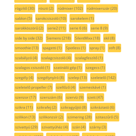
rögzítő
(30)
röszti
(2)
rúdmixer
(102)
rúdmixerszár
(20)
sablon
(5)
sarokcsiszoló
(10)
sarokelem
(1)
sarokköszörű
(2)
serie2
(11)
serie 6
(6)
serie 8
(9)
side by side
(32)
Siemens
(218)
SilentMixx
(18)
skil
(8)
smoothie
(13)
spagetti
(1)
Spotless
(1)
spray
(1)
stift
(8)
szabályzó
(4)
szalagcsiszoló
(4)
szalagfeszítő
(1)
szalagos csiszoló
(1)
szatináló gép
(1)
szegecs
(1)
szegély
(4)
szegélynyíró
(8)
szelep
(13)
szeletelő
(142)
szeletelő propeller
(7)
szellőző
(4)
szemeskávé
(1)
szenzor
(17)
szerszám
(6)
szervíz
(9)
szett
(47)
szikra
(11)
szikrafej
(2)
szikragyűjtó
(8)
szikráztató
(6)
szilikon
(13)
szilikonzsír
(2)
szimering
(28)
szitaszűrő
(5)
szivattyú
(29)
szivattyúház
(4)
szán
(4)
szárny
(3)