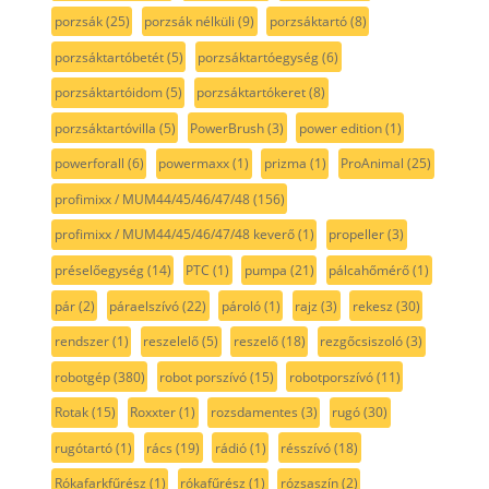
porzsák
(25)
porzsák nélküli
(9)
porzsáktartó
(8)
porzsáktartóbetét
(5)
porzsáktartóegység
(6)
porzsáktartóidom
(5)
porzsáktartókeret
(8)
porzsáktartóvilla
(5)
PowerBrush
(3)
power edition
(1)
powerforall
(6)
powermaxx
(1)
prizma
(1)
ProAnimal
(25)
profimixx / MUM44/45/46/47/48
(156)
profimixx / MUM44/45/46/47/48 keverő
(1)
propeller
(3)
préselőegység
(14)
PTC
(1)
pumpa
(21)
pálcahőmérő
(1)
pár
(2)
páraelszívó
(22)
pároló
(1)
rajz
(3)
rekesz
(30)
rendszer
(1)
reszelelő
(5)
reszelő
(18)
rezgőcsiszoló
(3)
robotgép
(380)
robot porszívó
(15)
robotporszívó
(11)
Rotak
(15)
Roxxter
(1)
rozsdamentes
(3)
rugó
(30)
rugótartó
(1)
rács
(19)
rádió
(1)
résszívó
(18)
Rókafarkfűrész
(1)
rókafűrész
(1)
rózsaszín
(2)