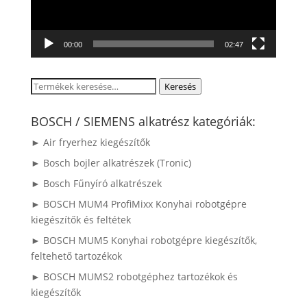
00:00
02:47
Keresés
Keresés
a
következőre:
BOSCH / SIEMENS alkatrész kategóriák:
► Air fryerhez kiegészítők
► Bosch bojler alkatrészek (Tronic)
► Bosch Fűnyíró alkatrészek
► BOSCH MUM4 ProfiMixx Konyhai robotgépre
kiegészítők és feltétek
► BOSCH MUM5 Konyhai robotgépre kiegészítők,
feltehető tartozékok
► BOSCH MUMS2 robotgéphez tartozékok és
kiegészítők