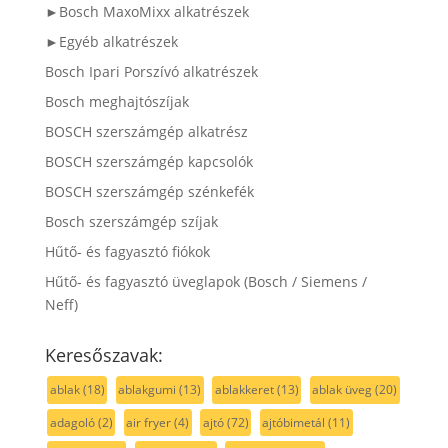
►Bosch MaxoMixx alkatrészek
►Egyéb alkatrészek
Bosch Ipari Porszívó alkatrészek
Bosch meghajtószíjak
BOSCH szerszámgép alkatrész
BOSCH szerszámgép kapcsolók
BOSCH szerszámgép szénkefék
Bosch szerszámgép szíjak
Hűtő- és fagyasztó fiókok
Hűtő- és fagyasztó üveglapok (Bosch / Siemens /
Neff)
Keresőszavak:
ablak
(18)
ablakgumi
(13)
ablakkeret
(13)
ablak üveg
(20)
adagoló
(2)
air fryer
(4)
ajtó
(72)
ajtóbimetál
(11)