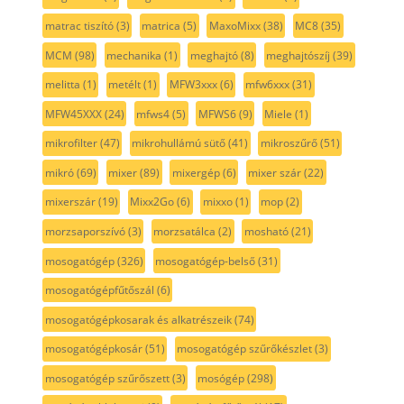
matrac tiszító
(3)
matrica
(5)
MaxoMixx
(38)
MC8
(35)
MCM
(98)
mechanika
(1)
meghajtó
(8)
meghajtószíj
(39)
melitta
(1)
metélt
(1)
MFW3xxx
(6)
mfw6xxx
(31)
MFW45XXX
(24)
mfws4
(5)
MFWS6
(9)
Miele
(1)
mikrofilter
(47)
mikrohullámú sütő
(41)
mikroszűrő
(51)
mikró
(69)
mixer
(89)
mixergép
(6)
mixer szár
(22)
mixerszár
(19)
Mixx2Go
(6)
mixxo
(1)
mop
(2)
morzsaporszívó
(3)
morzsatálca
(2)
mosható
(21)
mosogatógép
(326)
mosogatógép-belső
(31)
mosogatógépfűtőszál
(6)
mosogatógépkosarak és alkatrészeik
(74)
mosogatógépkosár
(51)
mosogatógép szűrőkészlet
(3)
mosogatógép szűrőszett
(3)
mosógép
(298)