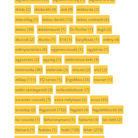
dióda
(2)
diódaráló
(4)
dob
(9)
dobborda
(2)
dobcsillag
(1)
dobos daráló
(12)
dobos szeletelő
(6)
doboz
(30)
dobtámasztó
(1)
Dr.Fischer
(1)
dugó
(2)
díszcsík
(2)
díszléc
(1)
E14
(1)
EasyRotak
(1)
edény
(4)
edénytartórács
(6)
egyenecsiszoló
(1)
egykörös
(1)
egyszintes
(2)
egység
(1)
elektromos kefe
(3)
elektronika
(46)
elektróda
(3)
elosztó
(2)
első
(2)
előlap
(111)
EQ series
(1)
ErgoMixx
(33)
etazser
(1)
etilén semlegesítő
(3)
evőeszközkosár
(7)
excenter csiszoló
(7)
extra mélytepsi
(2)
ezüst
(45)
ezüstlap
(2)
fagyasztó
(152)
fagylalt
(4)
fagylaltkészítő
(6)
fal csiszoló
(1)
falhoronymaró
(1)
falitartó
(3)
fali töltő
(2)
falmaró
(1)
fedeles
(1)
fedél
(158)
fehér
(215)