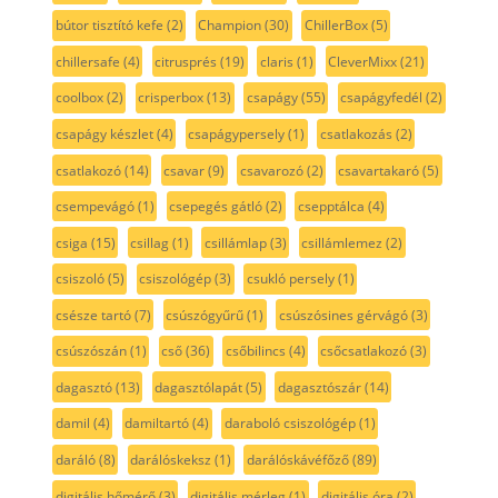
bútor tisztító kefe
(2)
Champion
(30)
ChillerBox
(5)
chillersafe
(4)
citrusprés
(19)
claris
(1)
CleverMixx
(21)
coolbox
(2)
crisperbox
(13)
csapágy
(55)
csapágyfedél
(2)
csapágy készlet
(4)
csapágypersely
(1)
csatlakozás
(2)
csatlakozó
(14)
csavar
(9)
csavarozó
(2)
csavartakaró
(5)
csempevágó
(1)
csepegés gátló
(2)
csepptálca
(4)
csiga
(15)
csillag
(1)
csillámlap
(3)
csillámlemez
(2)
csiszoló
(5)
csiszológép
(3)
csukló persely
(1)
csésze tartó
(7)
csúszógyűrű
(1)
csúszósines gérvágó
(3)
csúszószán
(1)
cső
(36)
csőbilincs
(4)
csőcsatlakozó
(3)
dagasztó
(13)
dagasztólapát
(5)
dagasztószár
(14)
damil
(4)
damiltartó
(4)
daraboló csiszológép
(1)
daráló
(8)
darálóskeksz
(1)
darálóskávéfőző
(89)
digitális hőmérő
(3)
digitális mérleg
(1)
digitális óra
(2)