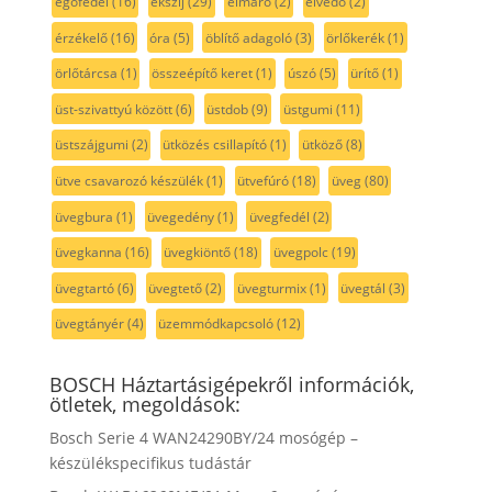
égőfedél
(16)
ékszíj
(29)
élmaró
(2)
élvédő
(2)
érzékelő
(16)
óra
(5)
öblítő adagoló
(3)
örlőkerék
(1)
örlőtárcsa
(1)
összeépítő keret
(1)
úszó
(5)
ürítő
(1)
üst-szivattyú között
(6)
üstdob
(9)
üstgumi
(11)
üstszájgumi
(2)
ütközés csillapító
(1)
ütköző
(8)
ütve csavarozó készülék
(1)
ütvefúró
(18)
üveg
(80)
üvegbura
(1)
üvegedény
(1)
üvegfedél
(2)
üvegkanna
(16)
üvegkiöntő
(18)
üvegpolc
(19)
üvegtartó
(6)
üvegtető
(2)
üvegturmix
(1)
üvegtál
(3)
üvegtányér
(4)
üzemmódkapcsoló
(12)
BOSCH Háztartásigépekről információk,
ötletek, megoldások:
Bosch Serie 4 WAN24290BY/24 mosógép –
készülékspecifikus tudástár