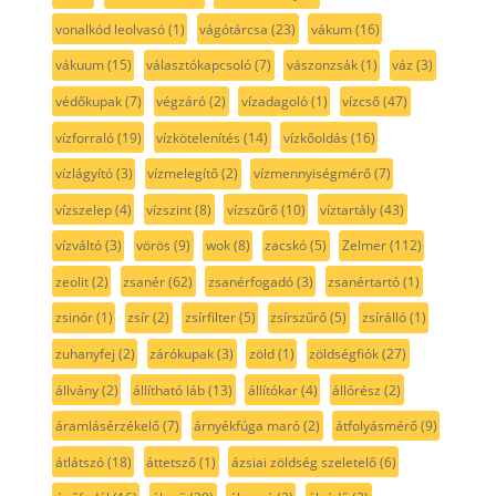
vonalkód leolvasó
(1)
vágótárcsa
(23)
vákum
(16)
vákuum
(15)
választókapcsoló
(7)
vászonzsák
(1)
váz
(3)
védőkupak
(7)
végzáró
(2)
vízadagoló
(1)
vízcső
(47)
vízforraló
(19)
vízkötelenítés
(14)
vízkőoldás
(16)
vízlágyító
(3)
vízmelegítő
(2)
vízmennyiségmérő
(7)
vízszelep
(4)
vízszint
(8)
vízszűrő
(10)
víztartály
(43)
vízváltó
(3)
vörös
(9)
wok
(8)
zacskó
(5)
Zelmer
(112)
zeolit
(2)
zsanér
(62)
zsanérfogadó
(3)
zsanértartó
(1)
zsinór
(1)
zsír
(2)
zsírfilter
(5)
zsírszűrő
(5)
zsírálló
(1)
zuhanyfej
(2)
zárókupak
(3)
zöld
(1)
zöldségfiók
(27)
állvány
(2)
állítható láb
(13)
állítókar
(4)
állórész
(2)
áramlásérzékelő
(7)
árnyékfúga maró
(2)
átfolyásmérő
(9)
átlátszó
(18)
áttetsző
(1)
ázsiai zöldség szeletelő
(6)