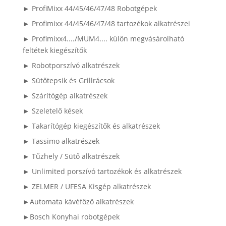
► ProfiMixx 44/45/46/47/48 Robotgépek
► Profimixx 44/45/46/47/48 tartozékok alkatrészei
► Profimixx4..../MUM4.... külön megvásárolható
feltétek kiegészítők
► Robotporszívó alkatrészek
► Sütőtepsik és Grillrácsok
► Szárítógép alkatrészek
► Szeletelő kések
► Takarítógép kiegészítők és alkatrészek
► Tassimo alkatrészek
► Tűzhely / Sütő alkatrészek
► Unlimited porszívó tartozékok és alkatrészek
► ZELMER / UFESA Kisgép alkatrészek
►Automata kávéfőző alkatrészek
►Bosch Konyhai robotgépek