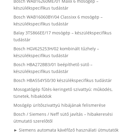
Bosch WAB16260ME/01 Maxx 6 mosógép –
készülékspecifikus tudástár
Bosch WAB16060BY/04 Classixx 6 mosógép –
készülékspecifikus tudástár
Balay 3TS866EE/17 mosógép – készülékspecifikus
tudástár
Bosch HGV625253H/02 kombinált tűzhely –
készülékspecifikus tudástár
Bosch HBA272BB3/01 beépíthető sütő –
készülékspecifikus tudástár
Bosch HBA554YS0/30 készülékspecifikus tudástár
Mosogatógép fűtés-keringető szivattyú: működés,
tünetek, hibakódok
Mosógép ürítőszivattyú hibájának felismerése
Bosch / Siemens / Neff sütő javítás – hibakeresési
útmutató szerelőtől
► Siemens automata kávéfőző használati útmutatók