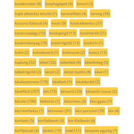
kondenzátor
(8)
konyhagépek
(9)
konzol
(3)
kopó alkatrész készlet
(1)
koronafűtés
(4)
korong
(34)
koszorú fűtőszál
(4)
kosár
(9)
kosáralkatrész
(37)
kosárcsapágy
(10)
kosárgörgő
(15)
kosárkerék
(21)
kosárműanyag
(18)
kosárrögzítő
(13)
kosársín
(1)
krém
(2)
krémkeverő
(1)
krómozott
(2)
kulacs
(13)
kuplung
(52)
kábel
(32)
kábeldob
(8)
kábelköteg
(5)
kábelrögzítő
(2)
kárpit
(2)
kárpit tisztító
(8)
kávé
(1)
kávéautomata
(176)
kávébab
(1)
kávédaráló
(3)
kávéfőző
(207)
kés
(73)
késtartó
(33)
késtartó csavar
(2)
készlet
(106)
kétkörös
(1)
kétszintes
(3)
kézi gyalu
(7)
kézi körfűrész
(1)
kézimixer
(31)
kézi porszívó
(79)
kör
(4)
körfütés
(5)
körfűtőbetét
(4)
kör fűtőbetét
(4)
körfűtőszál
(4)
körkés
(15)
kötél
(11)
központi egység
(7)