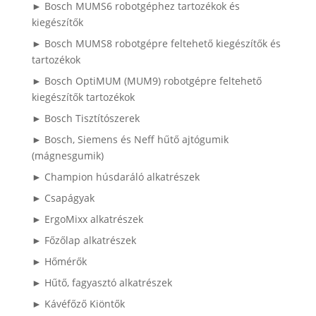
► Bosch MUMS6 robotgéphez tartozékok és
kiegészítők
► Bosch MUMS8 robotgépre feltehető kiegészítők és
tartozékok
► Bosch OptiMUM (MUM9) robotgépre feltehető
kiegészítők tartozékok
► Bosch Tisztítószerek
► Bosch, Siemens és Neff hűtő ajtógumik
(mágnesgumik)
► Champion húsdaráló alkatrészek
► Csapágyak
► ErgoMixx alkatrészek
► Főzőlap alkatrészek
► Hőmérők
► Hűtő, fagyasztó alkatrészek
► Kávéfőző Kiöntők