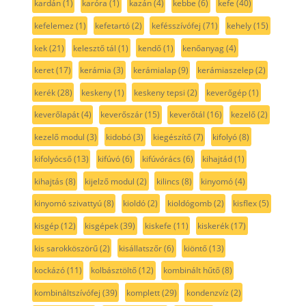
kardán
(1)
karóra
(1)
kazán
(4)
kebbe
(6)
kefe
(40)
kefelemez
(1)
kefetartó
(2)
kefésszívófej
(71)
kehely
(15)
kek
(21)
kelesztő tál
(1)
kendő
(1)
kenőanyag
(4)
keret
(17)
kerámia
(3)
kerámialap
(9)
kerámiaszelep
(2)
kerék
(28)
keskeny
(1)
keskeny tepsi
(2)
keverőgép
(1)
keverőlapát
(4)
keverőszár
(15)
keverőtál
(16)
kezelő
(2)
kezelő modul
(3)
kidobó
(3)
kiegészítő
(7)
kifolyó
(8)
kifolyócső
(13)
kifúvó
(6)
kifúvórács
(6)
kihajtád
(1)
kihajtás
(8)
kijelző modul
(2)
kilincs
(8)
kinyomó
(4)
kinyomó szivattyú
(8)
kioldó
(2)
kioldógomb
(2)
kisflex
(5)
kisgép
(12)
kisgépek
(39)
kiskefe
(11)
kiskerék
(17)
kis sarokköszörű
(2)
kisállatszőr
(6)
kiöntő
(13)
kockázó
(11)
kolbásztöltő
(12)
kombinált hűtő
(8)
kombináltszívófej
(39)
komplett
(29)
kondenzvíz
(2)