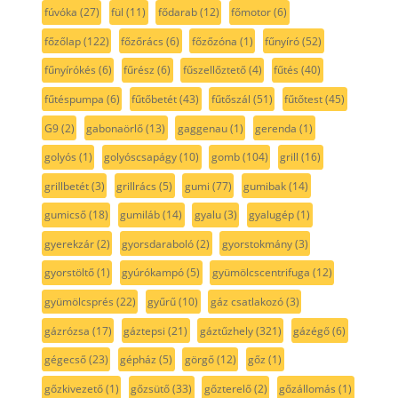
fúvóka
(27)
fül
(11)
fődarab
(12)
főmotor
(6)
főzőlap
(122)
főzőrács
(6)
főzőzóna
(1)
fűnyíró
(52)
fűnyírókés
(6)
fűrész
(6)
fűszellőztető
(4)
fűtés
(40)
fűtéspumpa
(6)
fűtőbetét
(43)
fűtőszál
(51)
fűtőtest
(45)
G9
(2)
gabonaörlő
(13)
gaggenau
(1)
gerenda
(1)
golyós
(1)
golyóscsapágy
(10)
gomb
(104)
grill
(16)
grillbetét
(3)
grillrács
(5)
gumi
(77)
gumibak
(14)
gumicső
(18)
gumiláb
(14)
gyalu
(3)
gyalugép
(1)
gyerekzár
(2)
gyorsdaraboló
(2)
gyorstokmány
(3)
gyorstöltő
(1)
gyúrókampó
(5)
gyümölcscentrifuga
(12)
gyümölcsprés
(22)
gyűrű
(10)
gáz csatlakozó
(3)
gázrózsa
(17)
gáztepsi
(21)
gáztűzhely
(321)
gázégő
(6)
gégecső
(23)
gépház
(5)
görgő
(12)
gőz
(1)
gőzkivezető
(1)
gőzsütő
(33)
gőzterelő
(2)
gőzállomás
(1)