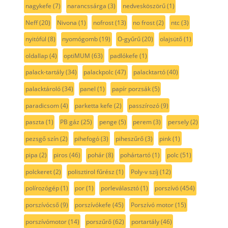
nagykefe
(7)
narancssárga
(3)
nedvesköszörű
(1)
Neff
(20)
Nivona
(1)
nofrost
(13)
no frost
(2)
ntc
(3)
nyitófül
(8)
nyomógomb
(19)
O-gyűrű
(20)
olajsütő
(1)
oldallap
(4)
optiMUM
(63)
padlókefe
(1)
palack-tartály
(34)
palackpolc
(47)
palacktartó
(40)
palacktároló
(34)
panel
(1)
papír porzsák
(5)
paradicsom
(4)
parketta kefe
(2)
passzírozó
(9)
paszta
(1)
PB gáz
(25)
penge
(5)
perem
(3)
persely
(2)
pezsgő szín
(2)
pihefogó
(3)
piheszűrő
(3)
pink
(1)
pipa
(2)
piros
(46)
pohár
(8)
pohártartó
(1)
polc
(51)
polckeret
(2)
polisztirol fűrész
(1)
Poly-v szíj
(12)
polírozógép
(1)
por
(1)
porleválasztó
(1)
porszívó
(454)
porszívócső
(9)
porszívókefe
(45)
Porszívó motor
(15)
porszívómotor
(14)
porszűrő
(62)
portartály
(46)