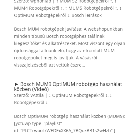
Szerző:
wphonlap
|
↕ MUM S2 Robotgépekről ↕
,
↕
MUM4 Robotgépekről ↕
,
↕ MUM5 Robotgépekről ↕
,
↕
OptiMUM Robotgépekről ↕
,
Bosch leírások
Bosch MUM robotgépek javítása: A webshopunkban
minden típusú Bosch robotgéphez találnak
kiegészítőket és alkatrészeket. Most viszont egy olyan
újdonsággal állnánk elő, hogy az elromlott MUM
robotgépüket meg is javítjuk. A vásásrói
visszajelzéseből azt vettük észre...
► Bosch MUM9 OptiMUM robotgép használat
közben (Videó)
Szerző:
VAttila
|
↕ OptiMUM Robotgépekről ↕
,
↕
Robotgépekről ↕
Bosch OptiMUM robotgép használat közben (MUM9):
[yotuwp type=”playlist”
id=”PLCTrwooLrWEDExXX6A_7BQokBB1s2wHzb” ]