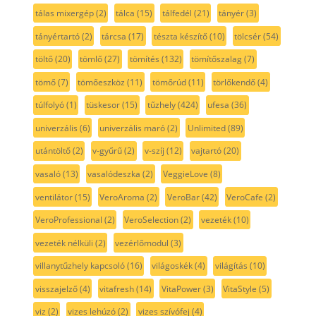
tálas mixergép
(2)
tálca
(15)
tálfedél
(21)
tányér
(3)
tányértartó
(2)
tárcsa
(17)
tészta készítő
(10)
tölcsér
(54)
töltő
(20)
tömlő
(27)
tömítés
(132)
tömítőszalag
(7)
tömő
(7)
tömőeszköz
(11)
tömőrúd
(11)
törlőkendő
(4)
túlfolyó
(1)
tüskesor
(15)
tűzhely
(424)
ufesa
(36)
univerzális
(6)
univerzális maró
(2)
Unlimited
(89)
utántöltő
(2)
v-gyűrű
(2)
v-szíj
(12)
vajtartó
(20)
vasaló
(13)
vasalódeszka
(2)
VeggieLove
(8)
ventilátor
(15)
VeroAroma
(2)
VeroBar
(42)
VeroCafe
(2)
VeroProfessional
(2)
VeroSelection
(2)
vezeték
(10)
vezeték nélküli
(2)
vezérlőmodul
(3)
villanytűzhely kapcsoló
(16)
világoskék
(4)
világítás
(10)
visszajelző
(4)
vitafresh
(14)
VitaPower
(3)
VitaStyle
(5)
viz
(2)
vizes lehúzó
(2)
vizes szívófej
(4)