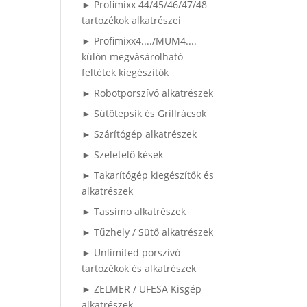
► Profimixx 44/45/46/47/48
tartozékok alkatrészei
► Profimixx4..../MUM4....
külön megvásárolható
feltétek kiegészítők
► Robotporszívó alkatrészek
► Sütőtepsik és Grillrácsok
► Szárítógép alkatrészek
► Szeletelő kések
► Takarítógép kiegészítők és
alkatrészek
► Tassimo alkatrészek
► Tűzhely / Sütő alkatrészek
► Unlimited porszívó
tartozékok és alkatrészek
► ZELMER / UFESA Kisgép
alkatrészek