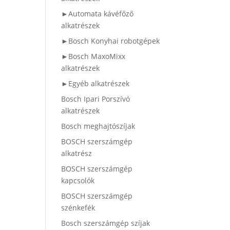
►Automata kávéfőző
alkatrészek
►Bosch Konyhai robotgépek
►Bosch MaxoMixx
alkatrészek
►Egyéb alkatrészek
Bosch Ipari Porszívó
alkatrészek
Bosch meghajtószíjak
BOSCH szerszámgép
alkatrész
BOSCH szerszámgép
kapcsolók
BOSCH szerszámgép
szénkefék
Bosch szerszámgép szíjak