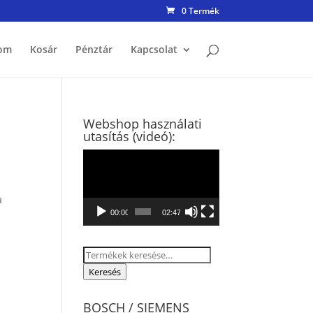
0 Termék
om
Kosár
Pénztár
Kapcsolat
Webshop használati
utasítás (videó):
Videólejátszó
a
00:00
02:47
Keresés
a
Keresés
következőre:
BOSCH / SIEMENS