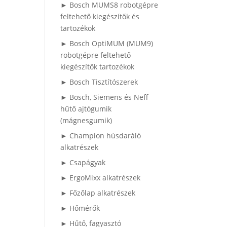
► Bosch MUMS8 robotgépre
feltehető kiegészítők és
tartozékok
► Bosch OptiMUM (MUM9)
robotgépre feltehető
kiegészítők tartozékok
► Bosch Tisztítószerek
► Bosch, Siemens és Neff
hűtő ajtógumik
(mágnesgumik)
► Champion húsdaráló
alkatrészek
► Csapágyak
► ErgoMixx alkatrészek
► Főzőlap alkatrészek
► Hőmérők
► Hűtő, fagyasztó