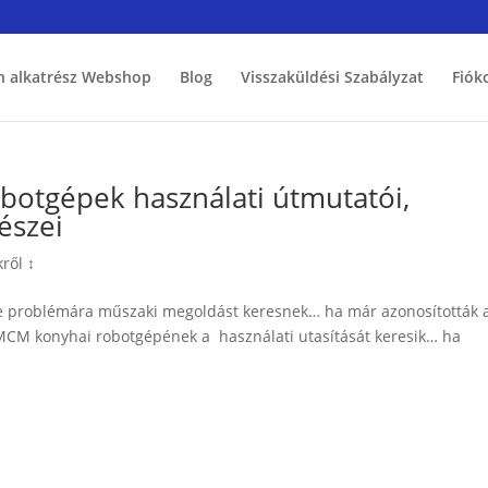
h alkatrész Webshop
Blog
Visszaküldési Szabályzat
Fiók
otgépek használati útmutatói,
észei
ről ↕
éle problémára műszaki megoldást keresnek… ha már azonosították 
 MCM konyhai robotgépének a használati utasítását keresik… ha