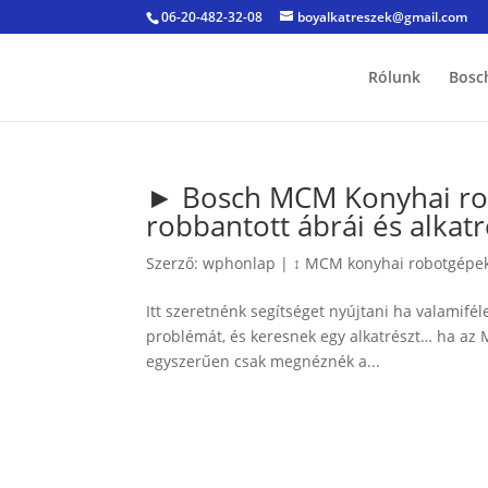
06-20-482-32-08
boyalkatreszek@gmail.com
Rólunk
Bosc
► Bosch MCM Konyhai rob
robbantott ábrái és alkatr
Szerző:
wphonlap
|
↕ MCM konyhai robotgépek
Itt szeretnénk segítséget nyújtani ha valamif
problémát, és keresnek egy alkatrészt… ha az
egyszerűen csak megnéznék a...