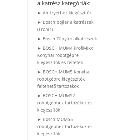
alkatrész kategóriák:
► Air fryerhez kiegészítők
► Bosch bojler alkatrészek
(Tronic)
► Bosch Fűnyíró alkatrészek
► BOSCH MUM4 ProfiMixx
Konyhai robotgépre
kiegészítők és feltétek
► BOSCH MUM5 Konyhai
robotgépre kiegészítők,
feltehető tartozékok
► BOSCH MUMS2
robotgéphez tartozékok és
kiegészítők
► Bosch MUMS6
robotgéphez tartozékok és
kiegészítők