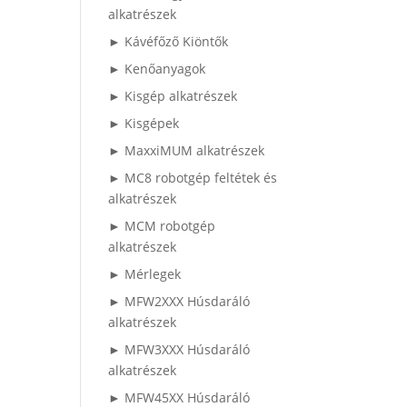
alkatrészek
► Kávéfőző Kiöntők
► Kenőanyagok
► Kisgép alkatrészek
► Kisgépek
► MaxxiMUM alkatrészek
► MC8 robotgép feltétek és
alkatrészek
► MCM robotgép
alkatrészek
► Mérlegek
► MFW2XXX Húsdaráló
alkatrészek
► MFW3XXX Húsdaráló
alkatrészek
► MFW45XX Húsdaráló